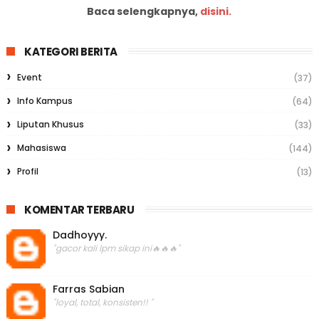
Baca selengkapnya,
disini.
KATEGORI BERITA
Event
(37)
Info Kampus
(64)
Liputan Khusus
(33)
Mahasiswa
(144)
Profil
(13)
KOMENTAR TERBARU
Dadhoyyy.
"gacor kali lpm sikap ini🔥🔥🔥"
Farras Sabian
"loyal, total, konsisten!! "