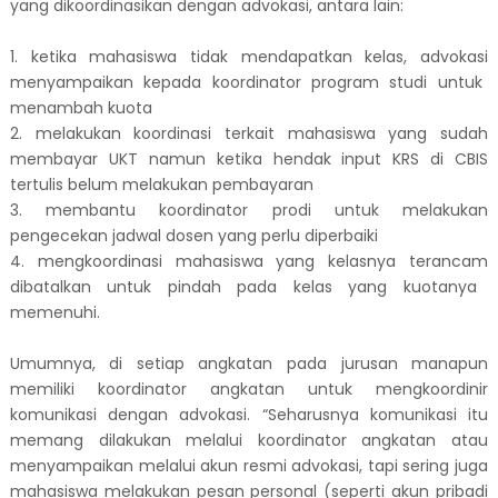
yang dikoordinasikan dengan advokasi, antara lain:
1. k
etika mahasiswa tidak mendapatkan kelas,
advokasi
menyampaikan kepada koordinator pro
gram studi
untuk
menambah kuota
2. melakukan koordinasi terkait
mahasiswa yang sudah
membayar UKT
namun ketika
hendak
input KRS
di CBIS
tertulis
bel
u
m melakukan pembayaran
3. m
embantu koordinator prodi untuk melakukan
pengecekan jadwal dosen yang perlu diperbaiki
4. m
engkoordinasi
mahasiswa
yang kelasnya
terancam
dibatalkan untuk pindah
pada kelas yang
kuotanya
memenuhi.
Umumnya, di setiap angkatan pada jurusan manapun
memiliki koordinator angkatan untuk mengkoordinir
komunikasi dengan advokasi. “Seharusnya komunikasi itu
memang dilakukan melalui koordinator angkatan atau
menyampaikan melalui akun resmi advokasi, tapi sering juga
mahasiswa melakukan pesan personal (seperti akun pribadi