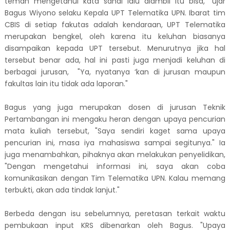
teman mengetahui kata sandi lalu diambil itu bisa," ujar
Bagus Wiyono selaku Kepala UPT Telematika UPN. Ibarat tim
CBIS di setiap fakutas adalah kendaraan, UPT Telematika
merupakan bengkel, oleh karena itu keluhan biasanya
disampaikan kepada UPT tersebut. Menurutnya jika hal
tersebut benar ada, hal ini pasti juga menjadi keluhan di
berbagai jurusan,
"Ya, nyatanya ‘kan di jurusan maupun
fakultas lain itu tidak ada laporan."
Bagus yang juga merupakan dosen di jurusan Teknik
Pertambangan ini mengaku heran dengan upaya pencurian
mata kuliah tersebut, "Saya sendiri kaget sama upaya
pencurian ini, masa iya mahasiswa sampai segitunya." Ia
juga menambahkan, pihaknya akan melakukan penyelidikan,
"Dengan mengetahui informasi ini, saya akan coba
komunikasikan dengan Tim Telematika UPN. Kalau memang
terbukti, akan ada tindak lanjut."
Berbeda dengan isu sebelumnya, peretasan terkait waktu
pembukaan input KRS dibenarkan oleh Bagus. "Upaya