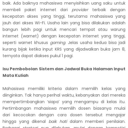
baik. Ada baiknya mahasiswa menyisihkan uang saku untuk
membeli paket internet dari
provider
terbaik dengan
kecepatan akses yang tinggi, terutama mahasiswa yang
jauh dari akses Wi-Fi. Usaha lain yang bisa dilakukan adalah
bangun lebih pagi untuk mencari tempat atau warung
internet (warnet) dengan kecepatan internet yang tinggi,
seperti warnet khusus
gaming
. Jelas usaha kedua bisa jadi
kurang bijak ketika input KRS yang dijadwalkan buka jam 8,
ternyata dapat diakses pukul 1 pagi.
Isu Pembobolan Sistem dan Jadwal Buka Halaman Input
Mata Kuliah
M
ahasiswa memiliki kriteria dalam memilih kelas yang
diinginkan. Tak hanya perihal waktu, kebanyakan dari mereka
mempertimbangkan ‘siapa’ yang mengampu di kelas itu.
Pertimbangan mahasiswa memilih dosen biasanya mulai
dari kecocokan dengan cara dosen tersebut mengajar
hingga yang dikenal
baik hati
dalam memberi penilaian.
Berbagai strategi pun dilakukan, mulai dengan kompetisi