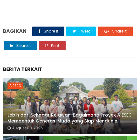
BAGIKAN
Share it
Tweet
Share it
Share it
Pin it
BERITA TERKAIT
AIESEC
Lebih dari Sekadar Relawan, Bagaimana Proyek AIESEC
Membentuk Generasi Muda yang Siap Mendunia
August 08, 2026