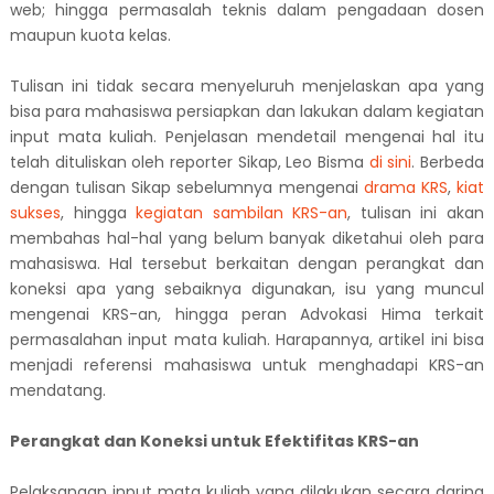
web; hingga permasalah teknis dalam pengadaan dosen
maupun kuota kelas.
Tulisan ini tidak secara menyeluruh menjelaskan apa yang
bisa para mahasiswa persiapkan dan lakukan dalam kegiatan
input mata kuliah. Penjelasan mendetail mengenai hal itu
telah dituliskan oleh reporter Sikap, Leo Bisma
di sini
.
Berbeda
dengan tulisan Sikap sebelumnya mengenai
drama KRS
,
kiat
sukses
, hingga
kegiatan sambilan KRS-an
, tulisan ini akan
membahas hal-hal yang belum banyak diketahui oleh para
mahasiswa. Hal tersebut berkaitan dengan perangkat dan
koneksi apa yang sebaiknya digunakan, isu yang muncul
mengenai KRS-an, hingga peran Advokasi Hima terkait
permasalahan input mata kuliah. Harapannya, artikel ini bisa
menjadi referensi mahasiswa untuk menghadapi KRS-an
mendatang.
Perangkat dan Koneksi untuk Efektifitas KRS-an
Pelaksanaan input mata kuliah yang dilakukan secara daring