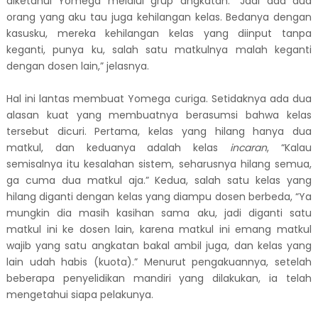
diketahui Yomega melalui grup angkatan. “Jadi ada dua
orang yang aku tau juga kehilangan kelas. Bedanya dengan
kasusku, mereka kehilangan kelas yang diinput tanpa
keganti, punya ku, salah satu matkulnya malah keganti
dengan dosen lain,” jelasnya.
Hal ini lantas membuat Yomega curiga. Setidaknya ada dua
alasan kuat yang membuatnya berasumsi bahwa kelas
tersebut dicuri. Pertama, kelas yang hilang hanya dua
matkul, dan keduanya adalah kelas
incaran
, “Kalau
semisalnya itu kesalahan sistem, seharusnya hilang semua,
ga cuma dua matkul aja.” Kedua, salah satu kelas yang
hilang diganti dengan kelas yang diampu dosen berbeda, “Ya
mungkin dia masih kasihan sama aku, jadi diganti satu
matkul ini ke dosen lain, karena matkul ini emang matkul
wajib yang satu angkatan bakal ambil juga, dan kelas yang
lain udah habis (kuota).” Menurut pengakuannya, setelah
beberapa penyelidikan mandiri yang dilakukan, ia telah
mengetahui siapa pelakunya.