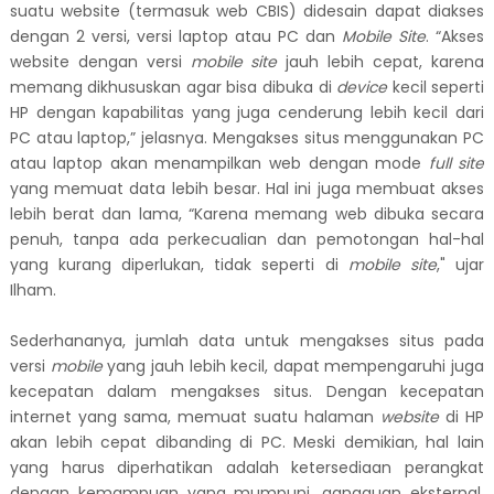
suatu website (termasuk web CBIS) didesain dapat diakses
dengan 2 versi, versi laptop atau PC dan
Mobile Site
. “Akses
website dengan versi
mobile site
jauh lebih cepat, karena
memang dikhususkan agar bisa dibuka di
device
kecil seperti
HP dengan kapabilitas yang juga cenderung lebih kecil dari
PC atau laptop,” jelasnya. Mengakses situs menggunakan PC
atau laptop akan menampilkan web dengan mode
full site
yang memuat data lebih besar. Hal ini juga membuat akses
lebih berat dan lama, “Karena memang web dibuka secara
penuh, tanpa ada perkecualian dan pemotongan hal-hal
yang kurang diperlukan, tidak seperti di
mobile site
," ujar
Ilham.
Sederhananya, jumlah data untuk mengakses
situs
pada
versi
mobile
yang jauh lebih kecil, dapat mempengaruhi juga
kecepatan dalam mengakses situs. Dengan kecepatan
internet yang sama, memuat suatu halaman
website
di HP
akan lebih cepat dibanding di PC. Meski demikian, hal lain
yang harus diperhatikan adalah ketersediaan perangkat
dengan kemampuan yang mumpuni, gangguan eksternal,