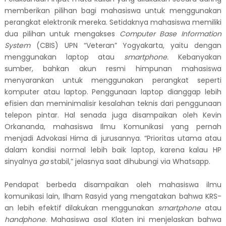
memberikan pilihan bagi mahasiswa untuk menggunakan
perangkat elektronik mereka. Setidaknya mahasiswa memiliki
dua pilihan untuk mengakses
Computer Base Information
System
(CBIS)
UPN “Veteran” Yogyakarta, yaitu dengan
menggunakan laptop atau
smartphone.
Kebanyakan
sumber, bahkan akun resmi himpunan mahasiswa
menyarankan untuk menggunakan perangkat seperti
komputer atau laptop. Penggunaan laptop dianggap lebih
efisien dan meminimalisir kesalahan teknis dari penggunaan
telepon pintar. Hal senada juga disampaikan oleh Kevin
Orkananda, mahasiswa Ilmu Komunikasi yang pernah
menjadi
A
dvokasi Hima di jurusannya. “Prioritas utama atau
dalam kondisi normal lebih baik laptop, karena kalau HP
sinyalnya
ga
stabil,” jelasnya saat dihubungi via Whatsapp.
Pendapat berbeda disampaikan oleh mahasiswa ilmu
komunikasi lain, Ilham Rasyid yang mengatakan bahwa KRS-
an lebih efektif dilakukan menggunakan
smartphone
atau
handphone.
Mahasiswa asal Klaten ini menjelaskan bahwa