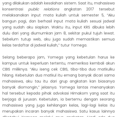
yang dilakukan adalah kesalahan sistem. Saat itu, mahasiswa
konsentrasi
public relation
s
angkatan 2017 tersebut
melaksanakan input mata kuliah untuk semester 5, “Aku
bangun pagi, dan berhasil input mata kuliah sesuai jadwal
yang sudah aku siapkan. Waktu itu, input KRS dibuka lebih
dulu dari yang diumumkan jam 8, sekitar pukul tujuh lewat.
Sebelum tutup web, aku juga sudah memastikan semua
kelas terdaftar di jadwal kuliah,” tutur Yomega.
Selang beberapa jam, Yomega yang kebetulan harus ke
kampus untuk keperluan tertentu, memeriksa kembali akun
CBIS miliknya. “Aku iseng cek CBIS, tiba-tiba dua matkulku
hilang. Kebetulan dua matkul itu emang banyak dicari sama
mahasiswa, aku tau itu dari grup angkatan kan biasanya
banyak diomongin,” jelasnya. Yomega lantas menanyakan
hal tersebut kepada pihak advokasi Himakom yang saat itu
berjaga di jurusan. Kebetulan, ia bertemu dengan seorang
mahasiswa yang juga kehilangan kelas, lagi-lagi kelas itu
merupakan incaran banyak mahasiswa. Satu kasus lainnya