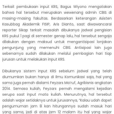
Terkait pembukaan input KRS, Bagus Wiyono mengatakan
bahwa hal tersebut merupakan wewenang admin CBIS di
masing-masing fakultas. Berdasarkan keterangan
Asisten
Kasubbag Akademik
FISIP,
Aris Dianto
,
saat
diwawancarai
reporter Sikap terkait masalah dibukanya jadwal pengisian
KRS pukul 1 pagi di semester genap lalu, hal tersebut sengaja
dilakukan dengan maksud untuk
mengantisipasi lonjakan
pengunjung yang memenuhi
CBIS. Antisipasi lain juga
sebenarnya sudah dilakukan melalui pembagian hari tiap
jurusan untuk melakukan input KRS.
Dibukanya sistem input KRS sebelum jadwal yang telah
diumumkan bukan hanya di Ilmu Komunikasi saja, hal yang
sama juga pernah dialami Feyzars Ma’ruf, Agribisnis angkatan
2014. Semasa kuliah, Feyzars pernah mengalami kejadian
serupa saat input mata kuliah. Menurutnya, hal tersebut
adalah wajar setidaknya untuk jurusannya, “Kalau udah dapet
pengumuman jam 8 kan hitungannya sudah masuk hari
yang sama, jadi di atas jam 12 malam itu hal yang wajar