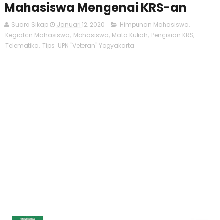
Mahasiswa Mengenai KRS-an
Suara Sikap
Januari 12, 2020
Himpunan Mahasiswa
,
Kegiatan Mahasiswa
,
Mahasiswa
,
Mata Kuliah
,
Pengisian KRS
,
Telematika
,
Tips
,
UPN "Veteran" Yogyakarta