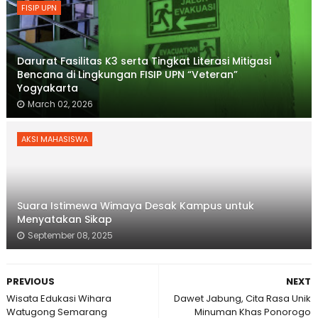
FISIP UPN
Darurat Fasilitas K3 serta Tingkat Literasi Mitigasi
Bencana di Lingkungan FISIP UPN “Veteran”
Yogyakarta
March 02, 2026
AKSI MAHASISWA
Suara Istimewa Wimaya Desak Kampus untuk
Menyatakan Sikap
September 08, 2025
PREVIOUS
NEXT
Wisata Edukasi Wihara
Dawet Jabung, Cita Rasa Unik
Watugong Semarang
Minuman Khas Ponorogo