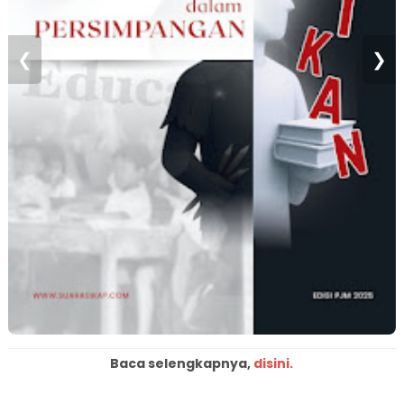
❮
❯
Baca selengkapnya,
disini.