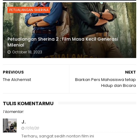
PETUALANGAN SHERINA
Petualangan Sherina 2 : Film Masa Kecil Generasi
Milenial
October 18, 2023
PREVIOUS
NEXT
The Alchemist
Biarkan Pers Mahasiswa tetap
Hidup dan Bicara
TULIS KOMENTARMU
1 komentar:
J.
17/10/20
Terharu, sangat sedih nonton film ini