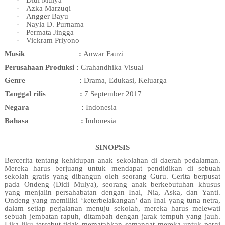
·
Didi Mulya
·
Azka Marzuqi
·
Angger Bayu
·
Nayla D. Purnama
·
Permata Jingga
·
Vickram Priyono
Musik
:
Anwar Fauzi
Perusahaan Produksi :
Grahandhika Visual
Genre
:
Drama, Edukasi, Keluarga
Tanggal rilis
:
7 September 2017
Negara
:
Indonesia
Bahasa
:
Indonesia
SINOPSIS
Bercerita tentang kehidupan anak sekolahan di daerah pedalaman.
Mereka harus berjuang untuk mendapat pendidikan di sebuah
sekolah gratis yang dibangun oleh seorang Guru. Cerita berpusat
pada Ondeng (Didi Mulya), seorang anak berkebutuhan khusus
yang menjalin persahabatan dengan Inal, Nia, Aska, dan Yanti.
Ondeng yang memiliki ‘keterbelakangan’ dan Inal yang tuna netra,
dalam setiap perjalanan menuju sekolah, mereka harus melewati
sebuah jembatan rapuh, ditambah dengan jarak tempuh yang jauh.
Lika-liku tersebut tidak mematahkan semangat mereka untuk pergi