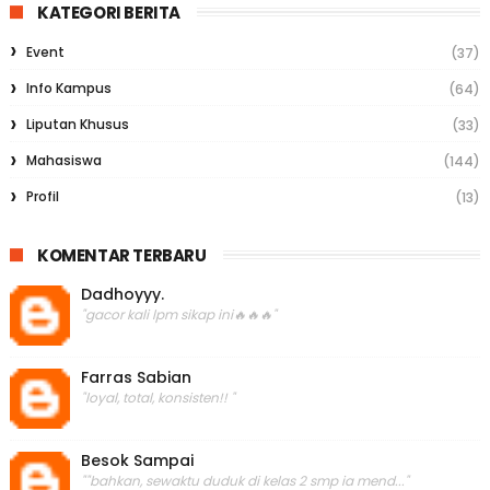
KATEGORI BERITA
Event
(37)
Info Kampus
(64)
Liputan Khusus
(33)
Mahasiswa
(144)
Profil
(13)
KOMENTAR TERBARU
Dadhoyyy.
"gacor kali lpm sikap ini🔥🔥🔥"
Farras Sabian
"loyal, total, konsisten!! "
Besok Sampai
""bahkan, sewaktu duduk di kelas 2 smp ia mend..."