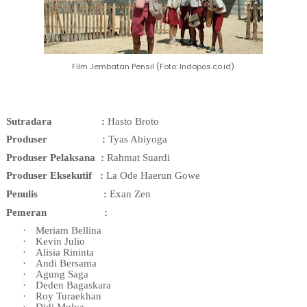
Film Jembatan Pensil (Foto: Indopos.co.id)
Sutradara
:
Hasto Broto
Produser
:
Tyas Abiyoga
Produser Pelaksana :
Rahmat Suardi
Produser Eksekutif
:
La Ode Haerun Gowe
Penulis
:
Exan Zen
Pemeran
:
·
Meriam Bellina
·
Kevin Julio
·
Alisia Rininta
·
Andi Bersama
·
Agung Saga
·
Deden Bagaskara
·
Roy Turaekhan