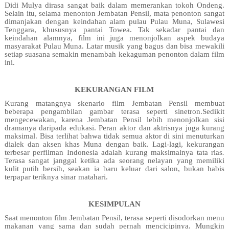
Didi Mulya dirasa sangat baik dalam memerankan tokoh Ondeng.
Selain itu, selama menonton Jembatan Pensil, mata penonton sangat
dimanjakan dengan keindahan alam pulau Pulau Muna, Sulawesi
Tenggara, khususnya pantai Towea. Tak sekadar pantai dan
keindahan alamnya, film ini juga menonjolkan aspek budaya
masyarakat Pulau Muna. Latar musik yang bagus dan bisa mewakili
setiap suasana semakin menambah kekaguman penonton dalam film
ini.
KEKURANGAN FILM
Kurang matangnya skenario film Jembatan Pensil membuat
beberapa pengambilan gambar terasa seperti sinetron.Sedikit
mengecewakan, karena Jembatan Pensil lebih menonjolkan sisi
dramanya daripada edukasi. Peran aktor dan aktrisnya juga kurang
maksimal. Bisa terlihat bahwa tidak semua aktor di sini menuturkan
dialek dan aksen khas Muna dengan baik. Lagi-lagi, kekurangan
terbesar perfilman Indonesia adalah kurang maksimalnya tata rias
.
Terasa sangat janggal ketika ada seorang nelayan yang memiliki
kulit putih bersih, seakan ia baru keluar dari salon, bukan habis
terpapar teriknya sinar matahari.
KESIMPULAN
Saat menonton film Jembatan Pensil, terasa seperti disodorkan menu
makanan yang sama dan sudah pernah mencicipinya. Mungkin