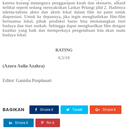
karena kurang matangnya penggarapan kisah dan skenario, alhasil
terlihat seperti sedang menyaksikan Laskar Pelangi jilid 2. Hadirnya
talenta-talenta aktor dan aktris lokal dalam film ini patut untuk
diapresiasi. Untuk ke depannya, jika ingin menghadirkan film-film
bernuansa lokal, pihak produksi harus bisa mematangkan riset
budaya dan riset naskah. Sehingga dapat menghasilkan film dengan
kualitas yang baik dan memperkaya pengetahuan kita akan suatu
budaya lokal.
RATING
6,5/10
(Azura Aulia Azahra)
Editor: Ganisha Puspitasari
BAGIKAN
Share it
Tweet
Share it
Share it
Pin it