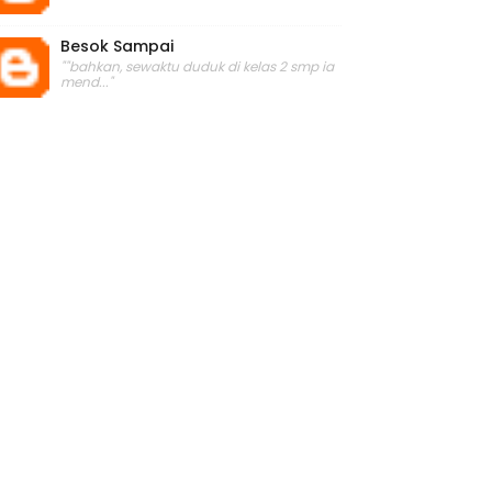
Besok Sampai
""bahkan, sewaktu duduk di kelas 2 smp ia
mend..."