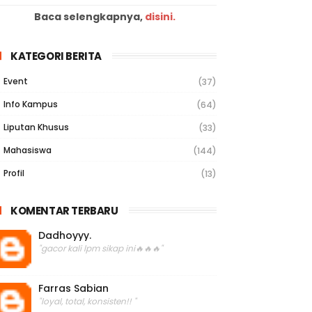
Baca selengkapnya,
disini.
KATEGORI BERITA
Event
(37)
Info Kampus
(64)
Liputan Khusus
(33)
Mahasiswa
(144)
Profil
(13)
KOMENTAR TERBARU
Dadhoyyy.
"gacor kali lpm sikap ini🔥🔥🔥"
Farras Sabian
"loyal, total, konsisten!! "