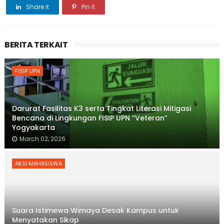
Share it
Pin it
BERITA TERKAIT
FISIP UPN
Darurat Fasilitas K3 serta Tingkat Literasi Mitigasi
Bencana di Lingkungan FISIP UPN “Veteran”
Yogyakarta
March 02, 2026
AKSI MAHASISWA
Suara Istimewa Wimaya Desak Kampus untuk
Menyatakan Sikap