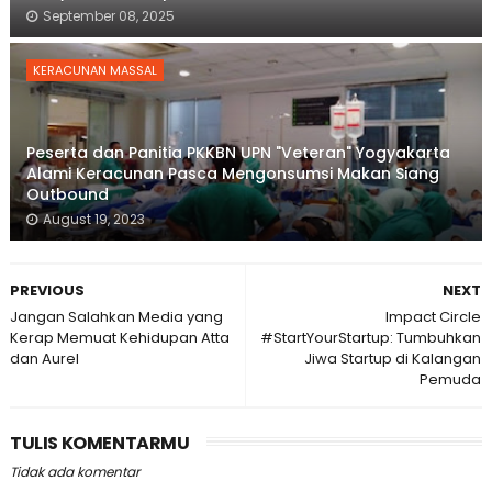
September 08, 2025
KERACUNAN MASSAL
Peserta dan Panitia PKKBN UPN "Veteran" Yogyakarta
Alami Keracunan Pasca Mengonsumsi Makan Siang
Outbound
August 19, 2023
PREVIOUS
NEXT
Jangan Salahkan Media yang
Impact Circle
Kerap Memuat Kehidupan Atta
#StartYourStartup: Tumbuhkan
dan Aurel
Jiwa Startup di Kalangan
Pemuda
TULIS KOMENTARMU
Tidak ada komentar