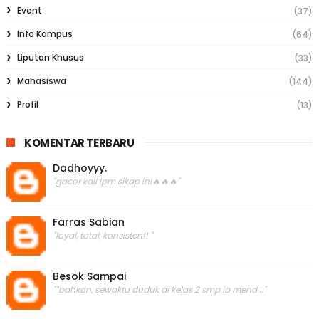
Event
(37)
Info Kampus
(64)
Liputan Khusus
(33)
Mahasiswa
(144)
Profil
(13)
KOMENTAR TERBARU
Dadhoyyy.
"gacor kali lpm sikap ini🔥🔥🔥"
Farras Sabian
"loyal, total, konsisten!! "
Besok Sampai
""bahkan, sewaktu duduk di kelas 2 smp ia mend..."