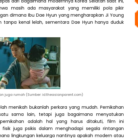
lepas dari bagaimana modernnya Korea Selatan saat ini,
wa masih ada masyarakat yang memiliki pola pikir
egan
dimana
Ibu Dae Hyun
yang mengharapkan Ji Young
 tanpa kenal
l
elah
, sementara
Dae
H
y
u
n hanya duduk
n juga rumah (Sumber: id.theasianparent.com)
elah menikah
bukanlah perkara yang mudah. Pernikahan
satu sama lain, tetapi juga bagaimana menyatukan
pernikahan adalah hal yang harus ditakuti, film ini
isik juga psikis dalam
menghadapi segala rintangan
ana lingkungan keluarga nantinya apakah modern atau