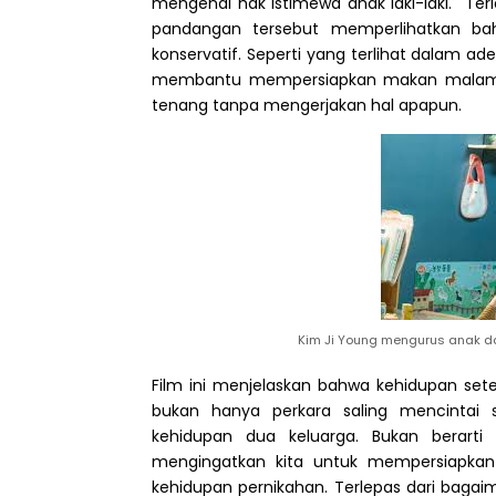
mengenai hak istimewa anak laki-laki.
Ter
pandangan tersebut memperlihatkan bah
konservatif. Seperti yang
terlihat
dalam ad
membantu mempersiapkan makan malam
tenang tanpa mengerjakan hal apapun.
Kim Ji Young mengurus anak da
Film ini menjelaskan b
ahwa kehidupan set
bukan hanya perkara saling mencintai 
kehidupan dua keluarga
.
Bukan berarti 
mengingatkan kita untuk mempersiapkan f
kehidupan pernikahan.
T
erlepas dari
bagaim