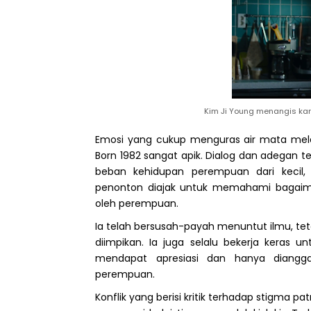
Kim Ji Young menangis kar
Emosi yang cukup menguras air mata mela
Born 1982 sangat apik. Dialog dan adegan
beban kehidupan perempuan dari kecil,
penonton diajak
untuk
memahami
bagai
oleh
perempuan.
Ia telah bersusah-payah menuntut ilmu,
tet
diimpikan.
Ia
juga
selalu bekerja
keras
unt
mendapat apresiasi dan hanya diangg
perempuan.
Konflik yang berisi kritik terhadap stigma 