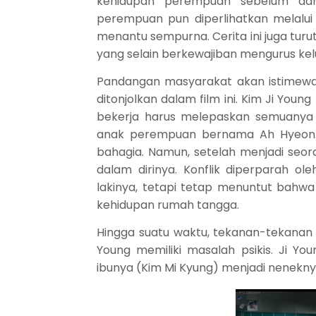
kehidupan perempuan sebelum da
perempuan pun diperlihatkan melalu
menantu sempurna. Cerita ini juga tu
yang selain berkewajiban mengurus kelu
Pandangan masyarakat akan istimewan
ditonjolkan dalam film ini. Kim Ji You
bekerja harus melepaskan semuanya 
anak perempuan bernama Ah Hyeon. P
bahagia. Namun, setelah menjadi seora
dalam dirinya. Konflik diperparah 
lakinya, tetapi tetap menuntut bahw
kehidupan rumah tangga.
Hingga suatu waktu, tekanan-tekanan 
Y
ou
ng memiliki masalah psikis. Ji Y
ou
ibunya (Kim Mi Kyung) menjadi neneknya