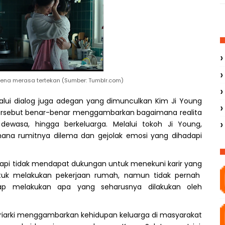
ena merasa tertekan (Sumber: Tumblr.com)
lui dialog juga adegan yang dimunculkan Kim Ji Y
ou
ng
 tersebut benar-benar menggambarkan bagaimana realita
 dewasa, hingga berkeluarga.
Melalui
tokoh
Ji Young,
mana
rumitnya dilema dan gejolak emosi yang di
hadapi
api
tidak mendapat dukungan untuk
menekuni karir yang
uk melakukan pekerjaan rumah, namun
tidak pernah
ap melakukan apa yang seharusnya dilakukan oleh
patriarki menggambarkan kehidupan keluarga di masyarakat