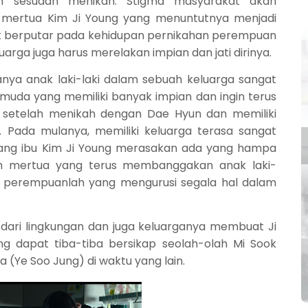
n sesudah menikah. Stigma masyarakat akan
i mertua Kim Ji Young yang menuntutnya menjadi
rut berputar pada kehidupan pernikahan perempuan
arga juga harus merelakan impian dan jati dirinya.
ya anak laki-laki dalam sebuah keluarga sangat
ng muda yang memiliki banyak impian dan ingin terus
setelah menikah dengan Dae Hyun dan memiliki
ada mulanya, memiliki keluarga terasa sangat
ng ibu Kim Ji Y
ou
ng merasakan ada yang hampa
oleh mertua yang terus membanggakan anak laki-
a perempuanlah yang mengurusi segala hal dalam
dari lingkungan dan juga keluarganya membuat Ji
ng dapat tiba-tiba bersikap seolah-olah Mi Sook
 (Ye Soo Jung) di waktu yang lain.