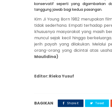
konservatif seperti yang digambarkan d
tanggung jawab bagi kedua pasangan.
Kim Ji Young Born 1982 merupakan f
tidak sederhana. Empati terhadap pe
khususnya masyarakat yang masih ber
muncul sejak kecil hingga berkeluarg
jerih payah yang dilakukan. Melalui
orang-orang yang dicintai atas usa
Maulidina)
Editor: Rieka Yusuf
BAGIKAN
Share it
Tweet