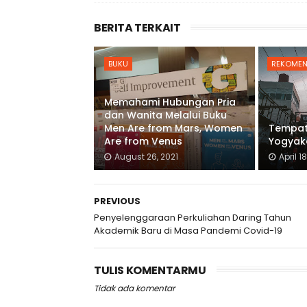
BERITA TERKAIT
BUKU
REKOMEN
Memahami Hubungan Pria
dan Wanita Melalui Buku
Men Are from Mars, Women
Tempat 
Are from Venus
Yogyak
August 26, 2021
April 1
PREVIOUS
Penyelenggaraan Perkuliahan Daring Tahun
Akademik Baru di Masa Pandemi Covid-19
TULIS KOMENTARMU
Tidak ada komentar