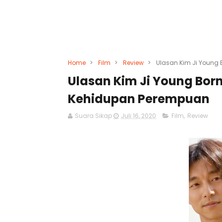
Home
>
Film
>
Review
>
Ulasan Kim Ji Young 
Ulasan Kim Ji Young Born
Kehidupan Perempuan
Suara Sikap
Juli 16, 2020
Film
,
Review