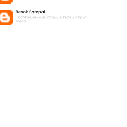
Besok Sampai
""bahkan, sewaktu duduk di kelas 2 smp ia
mend..."