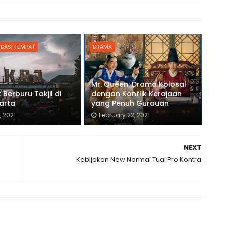
DASI TEMPAT
DRAMA
Mr. Queen: Drama Kolosal
Berburu Takjil di
dengan Konflik Kerajaan
arta
yang Penuh Gurauan
8, 2021
February 22, 2021
NEXT
Kebijakan New Normal Tuai Pro Kontra