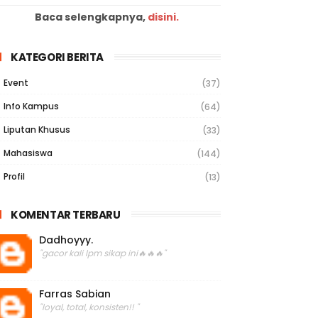
Baca selengkapnya,
disini.
KATEGORI BERITA
Event
(37)
Info Kampus
(64)
Liputan Khusus
(33)
Mahasiswa
(144)
Profil
(13)
KOMENTAR TERBARU
Dadhoyyy.
"gacor kali lpm sikap ini🔥🔥🔥"
Farras Sabian
"loyal, total, konsisten!! "