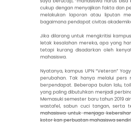
saya berucap, “mahasiswa harus bisa k
cukup dengan menyajikan fakta dan pen
melakukan laporan atau liputan me
bagaimana pendapat civitas akademik
Jika dilarang untuk mengkritisi kampu
letak kesalahan mereka, apa yang har
tetapi kurang disadarkan oleh kenya
mahasiswa.
Nyatanya, kampus UPN “Veteran” Yogy
perubahan. Tak hanya melalui pers m
berpendapat. Beberapa bulan lalu, t
yang paling dibutuhkan
menjadi perbinca
Memasuki semester baru tahun 2019 air 
wastafel, sabun cuci tangan, serta t
mahasiswa untuk menjaga kebersihan 
kotor kan perbuatan mahasiswa sendiri