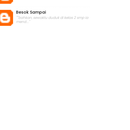
Besok Sampai
""bahkan, sewaktu duduk di kelas 2 smp ia
mend..."