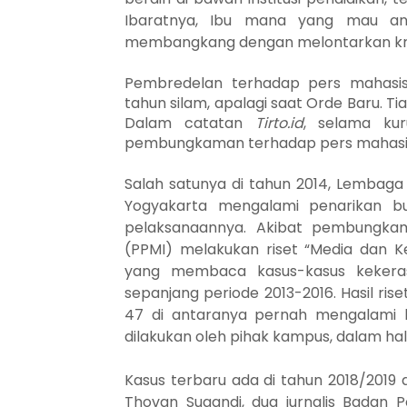
Ibaratnya,
Ibu mana yang mau an
membangkang dengan melontarkan kri
Pembredelan terhadap pers mahasis
tahun silam, apalagi saat Orde Baru. Tiad
Dalam catatan
Tirto.id
, selama ku
pembungkaman terhadap pers mahasi
Salah satunya di tahun 2014, Lembaga 
Yogyakarta mengalami penarikan bul
pelaksanaannya. Akibat pembungkam
(PPMI) melakukan riset “Media dan K
yang membaca kasus-kasus kekera
sepanjang periode 2013-2016. Hasil ris
47 di antaranya pernah mengalami k
dilakukan oleh pihak kampus, dalam hal 
Kasus terbaru ada di tahun 2018/2019 
Thovan Sugandi, dua jurnalis Badan 