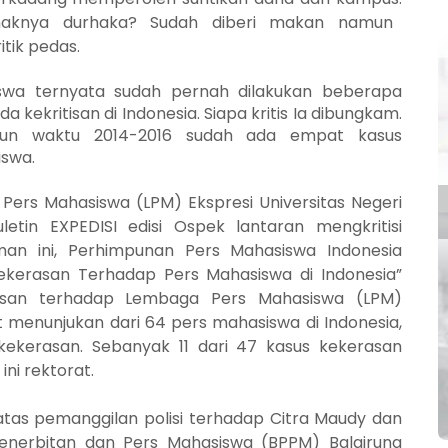
aknya durhaka? Sudah diberi
makan
namun
tik pedas.
wa ternyata sudah pernah dilakukan beberapa
a kekritisan di Indonesia. Siapa kritis
I
a dibungkam.
run waktu 2014-2016 sudah ada empat kasus
swa.
Pers Mahasiswa (LPM) Ekspresi Universitas Negeri
etin EXPEDISI edisi Ospek lantaran mengkritisi
an ini, Perhimpunan Pers Mahasiswa Indonesia
ekerasan Terhadap Pers Mahasiswa di Indonesia”
san terhadap Lembaga Pers Mahasiswa (LPM)
et menunjukan dari 64 pers mahasiswa di Indonesia,
ekerasan. Sebanyak 11 dari 47 kasus kekerasan
ini rektorat.
atas pemanggilan polisi terhadap Citra Maudy dan
Penerbitan dan Pers Mahasiswa (BPPM) Balairung