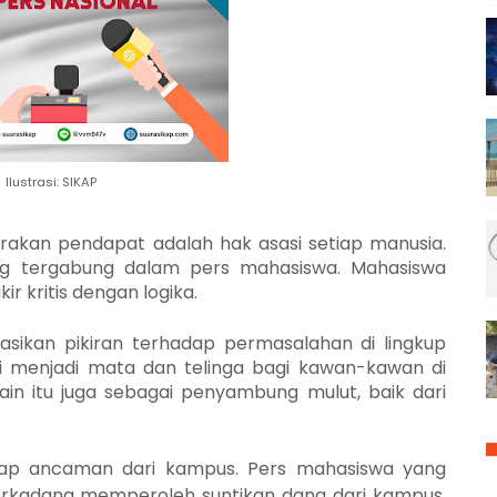
Ilustrasi: SIKAP
akan pendapat adalah hak asasi setiap manusia.
ng tergabung dalam pers mahasiswa. Mahasiswa
r kritis d
engan
logika.
asikan pikiran terhadap permasalahan di lingkup
menjadi mata dan telinga bagi kawan-kawan di
ain itu juga sebagai penyambung mulut, baik dari
dap ancaman dari kampus. Pers mahasiswa yang
, terkadang memperoleh suntikan dana
dari
kampus.