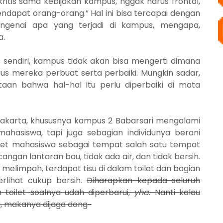
ritis sama kebijakan kampus, nggak harus frontal,
dapat orang-orang.” Hal ini bisa tercapai dengan
ngenai apa yang terjadi di kampus, mengapa,
a.
s sendiri, kampus tidak akan bisa mengerti dimana
us mereka perbuat serta perbaiki. Mungkin sadar,
taan bahwa hal-hal itu perlu diperbaiki di mata
akarta, khususnya kampus 2 Babarsari mengalami
ahasiswa, tapi juga sebagian individunya berani
oilet mahasiswa sebagai tempat
salah satu tempat
ngan lantaran bau, tidak ada air, dan tidak bersih.
melimpah, terdapat tisu di dalam toilet dan bagian
erlihat cukup bersih.
Diharapkan kepada seluruh
toilet soalnya udah diperbarui,
yha
. Nanti kalau
, makanya dijaga dong~