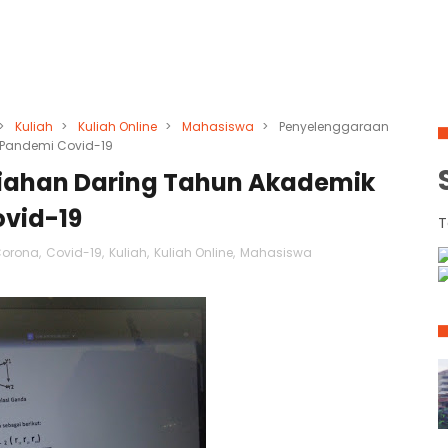
>
Kuliah
>
Kuliah Online
>
Mahasiswa
>
Penyelenggaraan
 Pandemi Covid-19
iahan Daring Tahun Akademik
ovid-19
T
orona
,
Covid-19
,
Kuliah
,
Kuliah Online
,
Mahasiswa