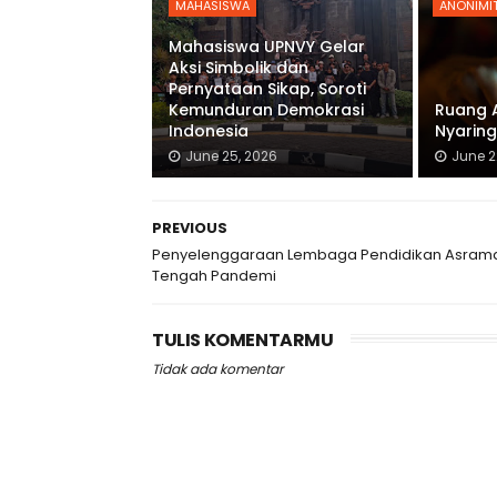
MAHASISWA
ANONIMI
Mahasiswa UPNVY Gelar
Aksi Simbolik dan
Pernyataan Sikap, Soroti
Kemunduran Demokrasi
Ruang 
Indonesia
Nyaring
June 25, 2026
June 2
PREVIOUS
Penyelenggaraan Lembaga Pendidikan Asrama
Tengah Pandemi
TULIS KOMENTARMU
Tidak ada komentar