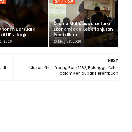
TAS
GAYA HIDUP
Dilema Mahasiswa antara
Anonim Bersuara
Ekonomi dan Keberlanjutan
 di UPN Jogja
Pendidikan
2, 2026
May 28, 2026
NEXT
 di
Ulasan Kim Ji Young Born 1982, Belenggu Kultur
dalam Kehidupan Perempuan