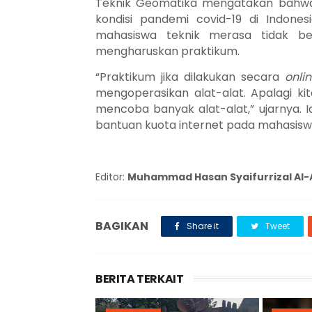
Teknik Geomatika mengatakan bahwa 
kondisi pandemi covid-19 di Indone
mahasiswa teknik merasa tidak b
mengharuskan praktikum.
“Praktikum jika dilakukan secara
onli
mengoperasikan alat-alat. Apalagi k
mencoba banyak alat-alat,” ujarnya.
bantuan kuota internet pada mahasis
Editor:
Muhammad Hasan Syaifurrizal Al-
BAGIKAN
Share it
Tweet
BERITA TERKAIT