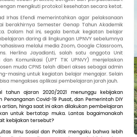
0 dengan mengikuti protokol kesehatan secara ketat.
d Irhas Efendi memerintahkan agar pelaksanaan
ai berakhirnya Semester Genap Tahun Akademik
. Dalam hal ini, segala bentuk kegiatan belajar
mbelajaran daring di lingkungan UPNVY sebelumnya
mahasiswa melalui media Zoom, Google Classroom,
s. Herlina Jayadianti, salah satu anggota Unit
si dan Komunikasi (UPT TIK UPNVY) menjelaskan
osen muda CPNS telah diberi akses sebagai admin
-masing untuk kegiatan belajar mengajar. Selain
bisa mengakses aplikasi pembelajaran jarah jauh.
al tahun ajaran 2020/2021 menunggu kebijakan
 Penanganan Covid-19 Pusat, dan Pemerintah DIY
artian, hinga saat ini akan dilakukan pembelajaran
nkan untuk bertatap muka. Lantas bagaimanakah
it kebijakan tersebut?
kultas Ilmu Sosial dan Politik mengaku bahwa lebih