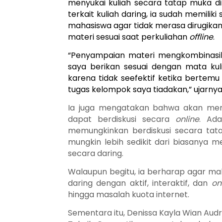
menyukai kuliah secara tatap muka 
terkait kuliah daring, ia sudah memilik
mahasiswa agar tidak merasa dirugika
materi sesuai saat perkuliahan
offline
.
“Penyampaian materi mengkombinasi
saya berikan sesuai dengan mata kuli
karena tidak seefektif ketika bertem
tugas kelompok saya tiadakan,” ujarnya
Ia juga mengatakan bahwa akan mer
dapat berdiskusi secara
online
. Ad
memungkinkan berdiskusi secara ta
mungkin lebih sedikit dari biasanya 
secara daring.
Walaupun begitu, ia berharap agar ma
daring dengan aktif, interaktif, dan
on
hingga masalah kuota internet.
Sementara itu, Denissa Kayla Wian Audr