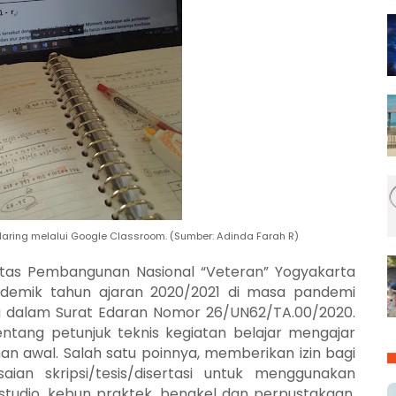
daring melalui Google Classroom. (Sumber: Adinda Farah R)
itas Pembangunan Nasional “Veteran” Yogyakarta
ademik tahun ajaran 2020/2021 di masa pandemi
ang dalam Surat Edaran Nomor 26/UN62/TA.00/2020.
ntang petunjuk teknis kegiatan belajar mengajar
han awal. Salah satu poinnya, memberikan izin bagi
ian skripsi/tesis/disertasi untuk menggunakan
, studio, kebun praktek, bengkel dan perpustakaan.