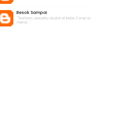
Besok Sampai
""bahkan, sewaktu duduk di kelas 2 smp ia
mend..."