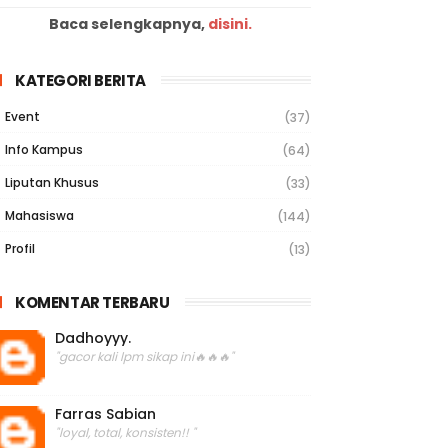
Baca selengkapnya,
disini.
KATEGORI BERITA
Event
(37)
Info Kampus
(64)
Liputan Khusus
(33)
Mahasiswa
(144)
Profil
(13)
KOMENTAR TERBARU
Dadhoyyy.
"gacor kali lpm sikap ini🔥🔥🔥"
Farras Sabian
"loyal, total, konsisten!! "