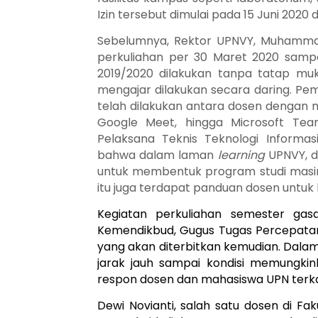
Izin tersebut dimulai pada 15 Juni 202
Sebelumnya
, Rektor UPNVY, Muhamma
perkuliahan per 30 Maret 2020 samp
2019/2020 dilakukan tanpa tatap muka
mengajar dilakukan secara daring. Pe
telah dilakukan antara dosen dengan 
Google Meet, hingga Microsoft Team
Pelaksana Teknis Teknologi Informa
bahwa dalam laman
learning
UPNVY, d
untuk membentuk program studi masing
itu juga terdapat panduan dosen untuk 
Kegiatan perkuliahan semester gas
Kemendikbud, Gugus Tugas Percepatan
yang akan diterbitkan kemudian. Dalam 
jarak jauh sampai kondisi memungki
respon dosen dan mahasiswa UPN terka
Dewi Novianti, salah satu dosen di Fa