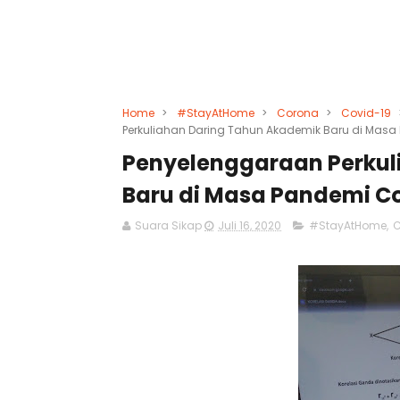
Home
>
#StayAtHome
>
Corona
>
Covid-19
Perkuliahan Daring Tahun Akademik Baru di Masa
Penyelenggaraan Perkul
Baru di Masa Pandemi C
Suara Sikap
Juli 16, 2020
#StayAtHome
,
C