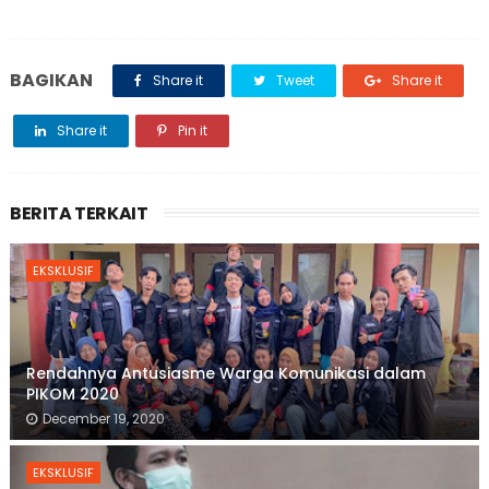
BAGIKAN
Share it
Tweet
Share it
Share it
Pin it
BERITA TERKAIT
EKSKLUSIF
Rendahnya Antusiasme Warga Komunikasi dalam
PIKOM 2020
December 19, 2020
EKSKLUSIF