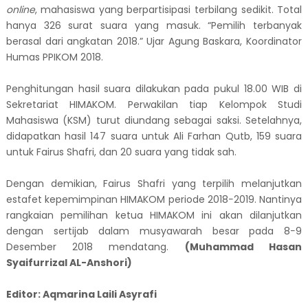
online
, mahasiswa yang berpartisipasi terbilang sedikit. Total
hanya 326 surat suara yang masuk. “Pemilih terbanyak
berasal dari angkatan 2018.” Ujar Agung Baskara, Koordinator
Humas PPIKOM 2018.
Penghitungan hasil suara dilakukan pada pukul 18.00 WIB di
Sekretariat HIMAKOM. Perwakilan tiap Kelompok Studi
Mahasiswa (KSM) turut diundang sebagai saksi. Setelahnya,
didapatkan hasil 147 suara untuk Ali Farhan Qutb, 159 suara
untuk Fairus Shafri, dan 20 suara yang tidak sah.
Dengan demikian, Fairus Shafri yang terpilih melanjutkan
estafet kepemimpinan HIMAKOM periode 2018
−
2019. Nantinya
rangkaian pemilihan ketua HIMAKOM ini akan dilanjutkan
dengan sertijab dalam musyawarah besar pada 8
−
9
Desember 2018 mendatang.
(Muhammad Hasan
Syaifurrizal AL-Anshori)
Editor: Aqmarina Laili Asyrafi