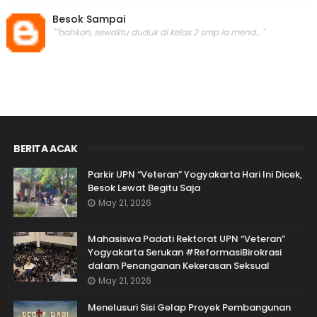
Besok Sampai
""bahkan, sewaktu duduk di kelas 2 smp ia mend..."
BERITA ACAK
Parkir UPN “Veteran” Yogyakarta Hari Ini Dicek,
Besok Lewat Begitu Saja
May 21, 2026
Mahasiswa Padati Rektorat UPN “Veteran”
Yogyakarta Serukan #ReformasiBirokrasi
dalam Penanganan Kekerasan Seksual
May 21, 2026
Menelusuri Sisi Gelap Proyek Pembangunan