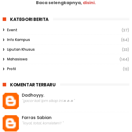
Baca selengkapnya,
disini.
KATEGORI BERITA
Event
(37)
Info Kampus
(64)
Liputan Khusus
(33)
Mahasiswa
(144)
Profil
(13)
KOMENTAR TERBARU
Dadhoyyy.
"gacor kali lpm sikap ini🔥🔥🔥"
Farras Sabian
"loyal, total, konsisten!! "