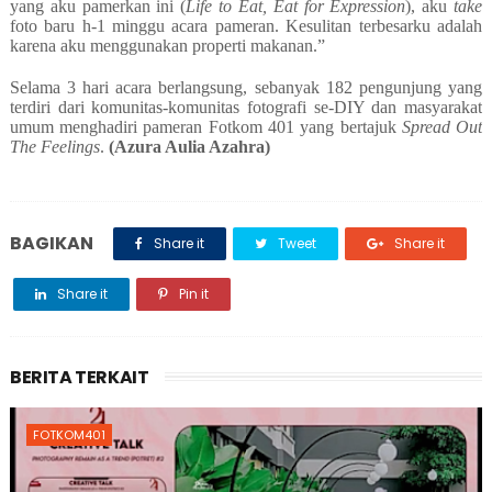
yang aku pamerkan ini (
Life to Eat, Eat for Expression
), aku
take
foto baru h-1 minggu acara pameran. Kesulitan terbesarku adalah
karena aku menggunakan properti makanan.”
Selama 3 hari acara berlangsung, sebanyak 182 pengunjung yang
terdiri dari komunitas-komunitas fotografi se-DIY dan masyarakat
umum menghadiri pameran Fotkom 401 yang bertajuk
Spread Out
The Feelings
.
(Azura Aulia Azahra)
BAGIKAN
Share it
Tweet
Share it
Share it
Pin it
BERITA TERKAIT
FOTKOM401