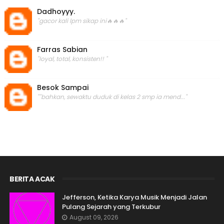
Dadhoyyy.
"gacor kali lpm sikap ini🔥🔥🔥"
Farras Sabian
"loyal, total, konsisten!! "
Besok Sampai
""bahkan, sewaktu duduk di kelas 2 smp ia mend..."
BERITA ACAK
Jefferson, Ketika Karya Musik Menjadi Jalan
Pulang Sejarah yang Terkubur
August 09, 2026