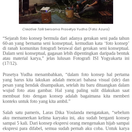
Creative Talk
bersama Prasetya Yudha (Foto: Azura)
“Sejarah foto konsep bermula dari adanya gerakan seni pada tahun
60-an yang bernama seni konseptual, kemudian kata ‘foto konsep’
di ranah komunitas fotografi berawal dari gerakan seni konseptual.
Dalam seni konseptual, gagasan lebih dipentingkan daripada bentuk
atau material karya,” jelas lulusan Fotografi ISI Yogyakarta ini
(17/12).
Prasetya Yudha menambahkan, “dalam foto konsep hal pertama
yang harus kita lakukan adalah mencari bahasa visual (ide) dan
pesan yang hendak disampaikan, setelah itu baru dituangkan dalam
wujud foto atau gambar.
Hal yang paling sulit dilakukan saat
membuat foto dengan konsep adalah bagaimana kita memberi
konteks untuk foto yang kita ambil.”
Salah satu pameris, Laras Dika Youlanda mengatakan, “sebelum
aku memamerkan kelima karyaku ini, aku sudah berganti konsep
sampai 5 kali. Dari konsep ekspresi orang mengenakan hijab sampai
ekspresi para difabel, semua sudah pernah aku coba. Untuk karya