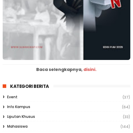
Baca selengkapnya,
disini.
KATEGORI BERITA
Event
(37)
Info Kampus
(64)
Liputan Khusus
(33)
Mahasiswa
(144)