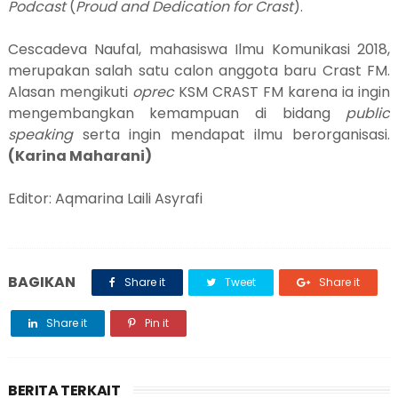
Podcast
(
Proud and Dedication for Crast
).
Cescadeva Naufal, mahasiswa Ilmu Komunikasi 2018,
merupakan salah satu calon anggota baru Crast FM.
Alasan mengikuti
oprec
KSM CRAST FM karena ia ingin
mengembangkan kemampuan di bidang
public
speaking
serta ingin mendapat ilmu berorganisasi.
(Karina Maharani)
Editor: Aqmarina Laili Asyrafi
BAGIKAN
Share it
Tweet
Share it
Share it
Pin it
BERITA TERKAIT