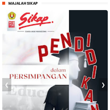
MAJALAH SIKAP
❮
❯