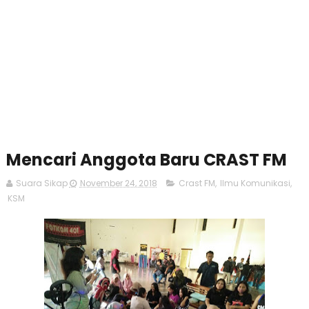
Mencari Anggota Baru CRAST FM
Suara Sikap
November 24, 2018
Crast FM
,
Ilmu Komunikasi
,
KSM