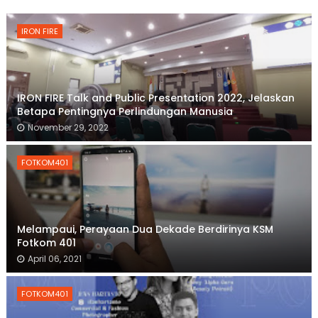
IRON FIRE
IRON FIRE Talk and Public Presentation 2022, Jelaskan
Betapa Pentingnya Perlindungan Manusia
November 29, 2022
FOTKOM401
Melampaui, Perayaan Dua Dekade Berdirinya KSM
Fotkom 401
April 06, 2021
FOTKOM401