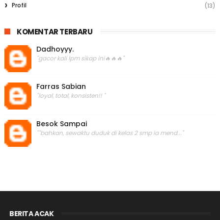
Profil
(13)
KOMENTAR TERBARU
Dadhoyyy.
"gacor kali lpm sikap ini🔥🔥🔥"
Farras Sabian
"loyal, total, konsisten!! "
Besok Sampai
""bahkan, sewaktu duduk di kelas 2 smp ia mend..."
BERITA ACAK