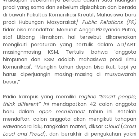
prodi yang sama dan sebelum dipisahkan dan berada
di bawah Fakultas Komunikasi Kreatif, Mahasiswa baru
prodi Hubungan Masyarakat/
Public Relations (PR)
tidak bisa mendaftar. Menurut Angga Rizkyanda Putra,
staf Litbang Himakom, hal tersebut dikarenakan
mengikuti peraturan yang tertulis dalam AD/ART
masing-masing KSM. Tertulis bahwa 'anggota
himpunan dan KSM adalah mahasiswa prodi Ilmu
Komunikasi'. “Mungkin tahun depan bisa ikut, tapi ya
harus diperjuangin masing-masing di musyawarah
besar,”
Radio kampus yang memiliki
tagline
“Smart people,
think different” ini
mendapatkan 42 calon anggota
baru dalam
open recruitment
tahun ini. Setelah
mendaftar, calon anggota akan mengikuti tahapan
wawancara lalu, rangkaian materi, diksar C
loud
(
Crast
Loud and Proud
), dan berakhir di pengukuhan yakni