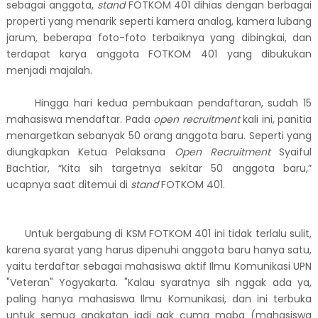
sebagai anggota,
stand
FOTKOM 401 dihias dengan berbagai
properti yang menarik seperti kamera analog, kamera lubang
jarum, beberapa foto-foto terbaiknya yang dibingkai, dan
terdapat karya anggota FOTKOM 401 yang dibukukan
menjadi majalah.
Hingga hari kedua pembukaan pendaftaran, sudah 15
mahasiswa mendaftar. Pada
open recruitment
kali ini, panitia
menargetkan sebanyak 50 orang anggota baru. Seperti yang
diungkapkan Ketua Pelaksana
Open Recruitment
Syaiful
Bachtiar, “Kita sih targetnya sekitar 50 anggota baru,”
ucapnya saat ditemui di
stand
FOTKOM 401.
Untuk bergabung di KSM FOTKOM 401 ini tidak terlalu sulit,
karena syarat yang harus dipenuhi anggota baru hanya satu,
yaitu terdaftar sebagai mahasiswa aktif Ilmu Komunikasi UPN
"Veteran" Yogyakarta. "Kalau syaratnya sih nggak ada ya,
paling hanya mahasiswa Ilmu Komunikasi, dan ini terbuka
untuk semua angkatan jadi gak cuma maba (mahasiswa