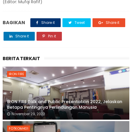
(Editor: Mufqi Rafif)
BAGIKAN
Share it
Tweet
Share it
Share it
Pin it
BERITA TERKAIT
IRON FIRE
IRON FIRE Talk and Public Presentation 2022, Jelaskan
Betapa Pentingnya Perlindungan Manusia
November 29, 2022
FOTKOM401