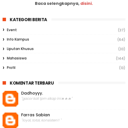
Baca selengkapnya,
disini.
KATEGORI BERITA
Event
(37)
Info Kampus
(64)
Liputan Khusus
(33)
Mahasiswa
(144)
Profil
(13)
KOMENTAR TERBARU
Dadhoyyy.
"gacor kali lpm sikap ini🔥🔥🔥"
Farras Sabian
"loyal, total, konsisten!! "