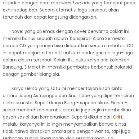
diunduh dengan cara me-
scan barcode
yang terdapat pada
akhir setiap bab. Secara otomatis, lagu tersebut akan
terunduh dan dapat langsung didengarkan.
Novel yang dikemas dengan cover berwarna coklat ini
memiliki bonus sebuah album 'Konspirasi Alam Semesta'
berupa CD yang hanya bisa didapatkan secara terbatas. CD
ini dapat menjadi alternatif untuk mendengarkan lagu-lagu
dalam album tersebut. Selain itu, buku karya pria kelahiran
Bandung, 3 Maret ini memiliki pembatas berbentuk polaroid
dengan gambar bianglala.
Karya Fiersa yang satu ini menceritakan kisah cinta
antara Juang Astrajingga dan Ana Tidae yang dipertemukan
oleh semesta. Seperti karya Bung - sapaan akrab Fiersa -,
selain menorehkan bumbu cinta, ia juga ingin memberikan
pesan sosial dan kemanusiaan. Seperti dikutip dari
CNN
,
melalui karyanya ini ia ingin menyampaikan bahwa cinta
tidak hanya dirasakan antara pria dengan wanita, tapi juga
terhadap Tuhan, lingkungan, dan sesama manusia.