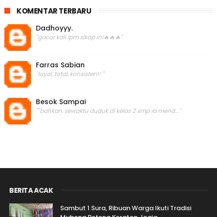
KOMENTAR TERBARU
Dadhoyyy.
"gacor kali lpm sikap ini🔥🔥🔥"
Farras Sabian
"loyal, total, konsisten!! "
Besok Sampai
""bahkan, sewaktu duduk di kelas 2 smp ia mend..."
BERITA ACAK
Sambut 1 Sura, Ribuan Warga Ikuti Tradisi