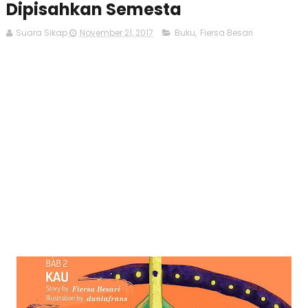
Dipisahkan Semesta
Suara Sikap
November 21, 2017
Buku
,
Fiersa Besari