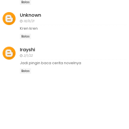
Balas
Unknown
18/6/21
Kren kren
Balas
Irayshi
2/1/22
Jadi pingin baca cerita novelnya
Balas