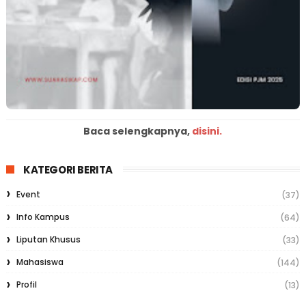
Baca selengkapnya,
disini.
KATEGORI BERITA
Event
(37)
Info Kampus
(64)
Liputan Khusus
(33)
Mahasiswa
(144)
Profil
(13)