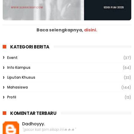
Baca selengkapnya,
disini.
KATEGORI BERITA
Event
(37)
Info Kampus
(64)
Liputan Khusus
(33)
Mahasiswa
(144)
Profil
(13)
KOMENTAR TERBARU
Dadhoyyy.
"gacor kali lpm sikap ini🔥🔥🔥"