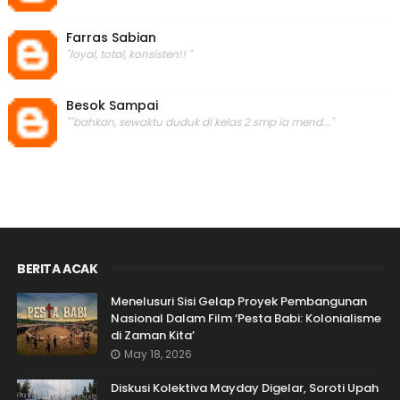
Farras Sabian
"loyal, total, konsisten!! "
Besok Sampai
""bahkan, sewaktu duduk di kelas 2 smp ia mend..."
BERITA ACAK
Menelusuri Sisi Gelap Proyek Pembangunan
Nasional Dalam Film ‘Pesta Babi: Kolonialisme
di Zaman Kita’
May 18, 2026
Diskusi Kolektiva Mayday Digelar, Soroti Upah