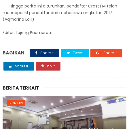
Hingga berita ini diturunkan, pendaftar Crast FM telah
mencapai 51 pendaftar dari mahasiswa angkatan 2017.
(Aqmarina Laili)
Editor: Lajeng Padmaratri
BAGIKAN
Share it
Tweet
Share it
Share it
Pin it
BERITA TERKAIT
IRON FIRE