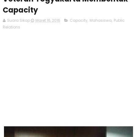
Capacity
Suara Sikap
Maret 16, 2016
Capacity
,
Mahasiswa
,
Public
Relations