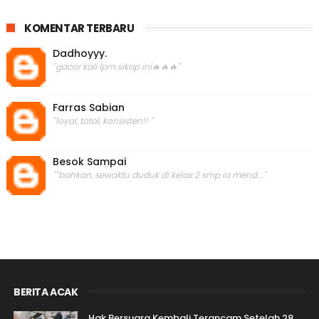
KOMENTAR TERBARU
Dadhoyyy.
"gacor kali lpm sikap ini🔥🔥🔥"
Farras Sabian
"loyal, total, konsisten!! "
Besok Sampai
""bahkan, sewaktu duduk di kelas 2 smp ia mend..."
BERITA ACAK
Hak Bersuara Kembali Terancam Setelah 28