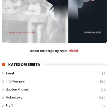
Baca selengkapnya,
disini.
KATEGORI BERITA
Event
(37)
Info Kampus
(64)
Liputan Khusus
(33)
Mahasiswa
(144)
Profil
(13)