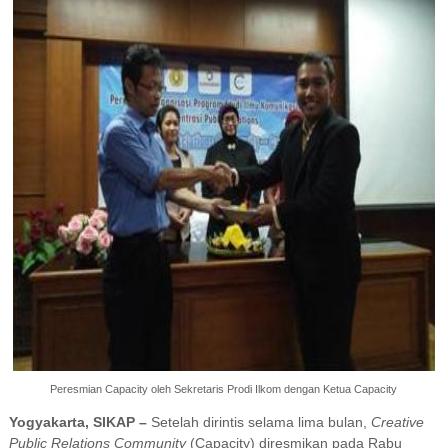
Peresmian Capacity oleh Sekretaris Prodi Ilkom dengan Ketua Capacity
Yogyakarta, SIKAP –
Setelah dirintis selama lima bulan,
Creative
Public Relations Community
(Capacity) diresmikan pada Rabu