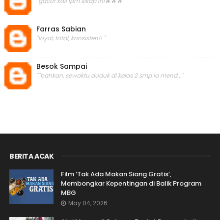
"gacor kali lpm sikap ini🔥🔥🔥"
Farras Sabian
"loyal, total, konsisten!! "
Besok Sampai
""bahkan, sewaktu duduk di kelas 2 smp ia mend..."
BERITA ACAK
Film ‘Tak Ada Makan Siang Gratis’,
Membongkar Kepentingan di Balik Program
MBG
May 04, 2026