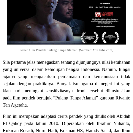
Poster Film Pendek 'Pulang Tanpa Alamat'. (Sumber: YouTube.com)
Sila pertama jelas menegaskan tentang dijunjungnya nilai ketuhanan
yang universal dalam kehidupan bangsa Indonesia. Namun, fungsi
agama yang mengajarkan perdamaian dan kemanusiaan tidak
sejalan dengan praktiknya. Banyak isu agama di negeri ini yang
kian hari meningkat sensitivitasnya. Ironi tersebut diilustrasikan
pada film pendek bertajuk “Pulang Tanpa Alamat” garapan Riyanto
Tan Ageraha.
Film ini merupakan adaptasi cerita pendek yang ditulis oleh Abidah
El Qaliqy pada tahun 2010. Diperankan oleh Ibrahim Yulianto,
Rukman Rosadi, Nurul Hadi, Brisman HS, Hamdy Salad, dan Ibnu