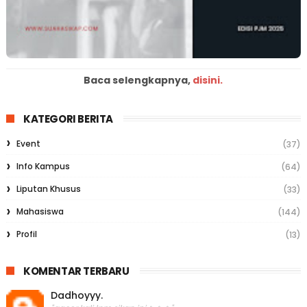
Baca selengkapnya,
disini.
KATEGORI BERITA
Event
(37)
Info Kampus
(64)
Liputan Khusus
(33)
Mahasiswa
(144)
Profil
(13)
KOMENTAR TERBARU
Dadhoyyy.