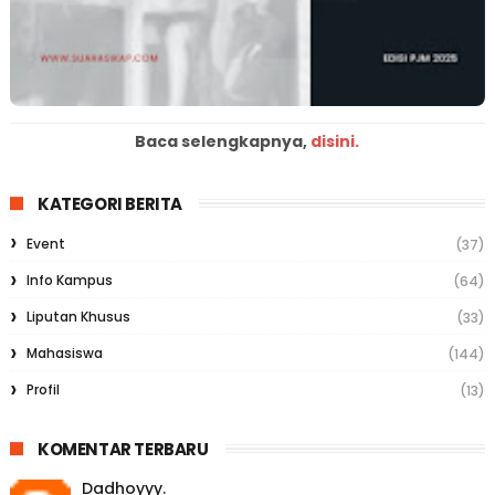
Baca selengkapnya,
disini.
KATEGORI BERITA
Event
(37)
Info Kampus
(64)
Liputan Khusus
(33)
Mahasiswa
(144)
Profil
(13)
KOMENTAR TERBARU
Dadhoyyy.