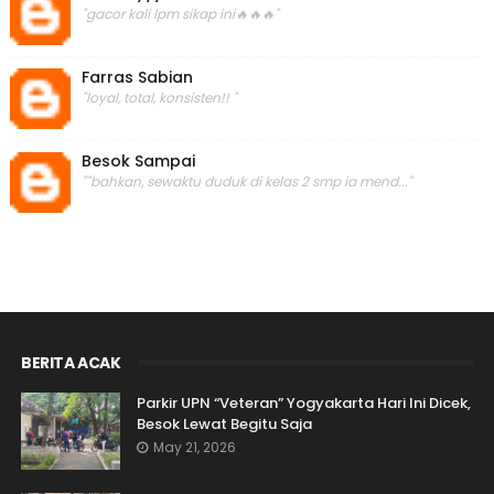
"gacor kali lpm sikap ini🔥🔥🔥"
Farras Sabian
"loyal, total, konsisten!! "
Besok Sampai
""bahkan, sewaktu duduk di kelas 2 smp ia mend..."
BERITA ACAK
Parkir UPN “Veteran” Yogyakarta Hari Ini Dicek,
Besok Lewat Begitu Saja
May 21, 2026