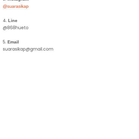
@suarasikap
4.
Line
@868hueto
5.
Email
suarasikap@gmail.com