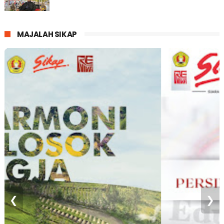
MAJALAH SIKAP
❮
❯