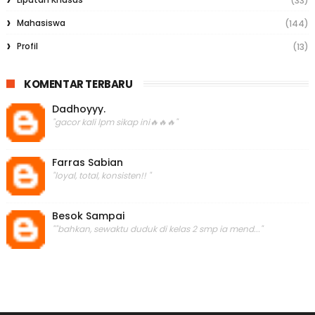
(33)
Mahasiswa
(144)
Profil
(13)
KOMENTAR TERBARU
Dadhoyyy.
"gacor kali lpm sikap ini🔥🔥🔥"
Farras Sabian
"loyal, total, konsisten!! "
Besok Sampai
""bahkan, sewaktu duduk di kelas 2 smp ia mend..."