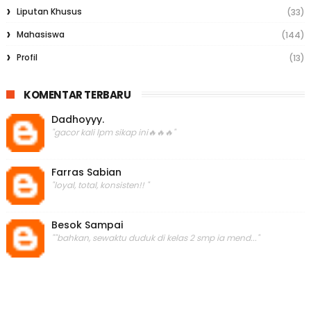
Liputan Khusus
(33)
Mahasiswa
(144)
Profil
(13)
KOMENTAR TERBARU
Dadhoyyy.
"gacor kali lpm sikap ini🔥🔥🔥"
Farras Sabian
"loyal, total, konsisten!! "
Besok Sampai
""bahkan, sewaktu duduk di kelas 2 smp ia mend..."