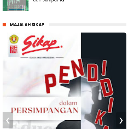
MAJALAH SIKAP
❮
❯