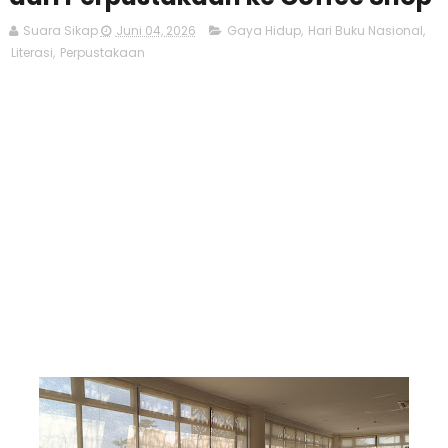
Suara Sikap
Juni 04, 2026
Gaya Hidup
,
Hari Buku Nasional
,
Literasi
,
Perpustakaan