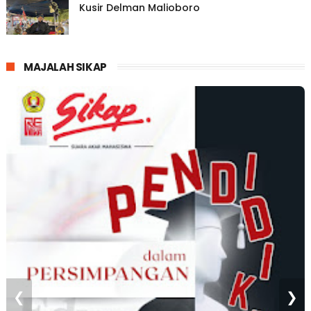
Kusir Delman Malioboro
MAJALAH SIKAP
❮
❯