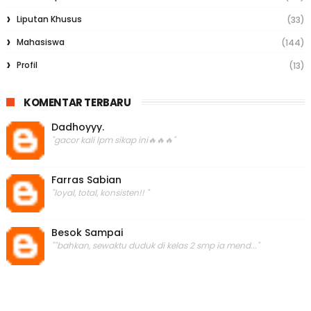
Liputan Khusus
(33)
Mahasiswa
(144)
Profil
(13)
KOMENTAR TERBARU
Dadhoyyy.
"gacor kali lpm sikap ini🔥🔥🔥"
Farras Sabian
"loyal, total, konsisten!! "
Besok Sampai
""bahkan, sewaktu duduk di kelas 2 smp ia mend..."