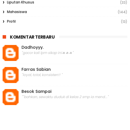
Liputan Khusus
(33)
Mahasiswa
(144)
Profil
(13)
KOMENTAR TERBARU
Dadhoyyy.
"gacor kali lpm sikap ini🔥🔥🔥"
Farras Sabian
"loyal, total, konsisten!! "
Besok Sampai
""bahkan, sewaktu duduk di kelas 2 smp ia mend..."