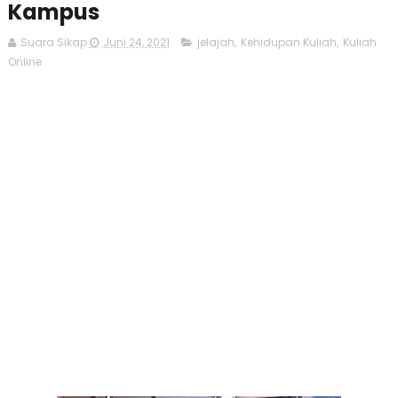
Kampus
Suara Sikap
Juni 24, 2021
jelajah
,
Kehidupan Kuliah
,
Kuliah
Online