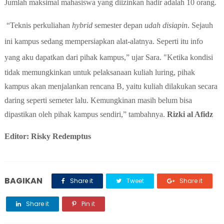
Jumlah maksimal mahasiswa yang diizinkan hadir adalah 10 orang.
“Teknis perkuliahan
hybrid
semester depan
udah
disiapin
. Sejauh
ini kampus sedang mempersiapkan alat-alatnya.
Seperti itu
info
yang aku dapatkan
dari pihak kampus,” ujar Sara. "Ketika kondisi
tidak memungkinkan untuk pelaksanaan kuliah luring, pihak
kampus akan menjalankan rencana B, yaitu kuliah dilakukan secara
daring seperti semeter lalu. Kemungkinan masih belum bisa
dipastikan oleh pihak kampus sendiri,” tambahnya.
Rizki al Afidz
Editor: Risky Redemptus
BAGIKAN
Share it
Tweet
Share it
Share it
Pin it