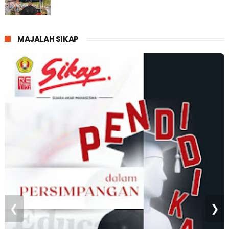
MAJALAH SIKAP
❮
❯