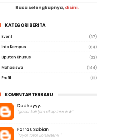
Baca selengkapnya,
disini.
KATEGORI BERITA
Event
(37)
Info Kampus
(64)
Liputan Khusus
(33)
Mahasiswa
(144)
Profil
(13)
KOMENTAR TERBARU
Dadhoyyy.
"gacor kali lpm sikap ini🔥🔥🔥"
Farras Sabian
"loyal, total, konsisten!! "