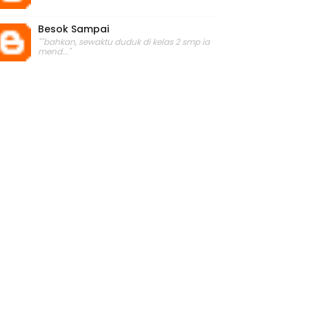
Besok Sampai
""bahkan, sewaktu duduk di kelas 2 smp ia
mend..."