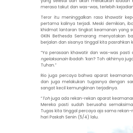
yang selesai dan akan melakukan ibadah 
merasa takut dan was-was, terlebih kejadian 
Teror
itu
meninggalkan rasa khawatir kepa
pertama kalinya terjadi. Meski demikian, i
khidmat lantaran tingkat keamanan yang su
GKIN Bethesda Semarang menyatakan b
berjalan dan sisanya tinggal kita pasrahkan
“Ya perasaan khawatir
dan
was-was pasti 
ngelaksanain
ibadah ‘kan? Toh akhirnya ju
Tuhan.”
Rio juga percaya bahwa aparat keamanan
dan juga melakukan tugasnya dengan sang
sangat kecil kemungkinan terjadinya.
“
Toh
juga ada rekan-rekan aparat keaman
Mereka pasti
s
udah berusaha semaksima
Tugas kita tinggal percaya aja sama rekan-r
hari Paskah Senin (5/4) lalu.