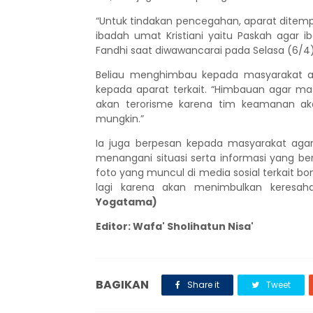
“Untuk tindakan pencegahan, aparat ditemp
ibadah umat Kristiani yaitu Paskah agar 
Fandhi saat diwawancarai pada Selasa (6/4)
Beliau menghimbau kepada masyarakat a
kepada aparat terkait.
“Himbauan agar mas
akan terorisme karena tim keamanan 
mungkin.”
Ia juga berpesan kepada masyarakat agar 
menangani situasi serta informasi yang ber
foto yang muncul di media sosial terkait b
lagi karena akan menimbulkan keresah
Yogatama)
Editor: Wafa' Sholihatun Nisa'
BAGIKAN
Share it
Tweet