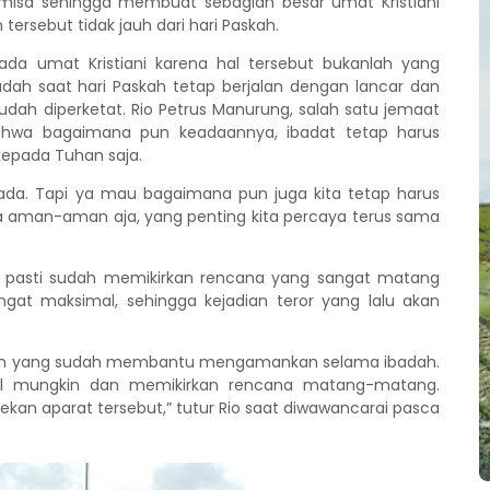
misa
sehingga
membuat sebagian besar umat Kristiani
tersebut tidak jauh dari hari Paskah.
da umat Kristiani karena hal tersebut bukanlah yang
badah saat hari Paskah tetap berjalan dengan lancar dan
dah diperketat. Rio Petrus Manurung, salah satu jemaat
ahwa bagaimana
pun keadaannya, ibadat tetap harus
 kepada Tuhan saja.
ada. Tapi ya mau
ba
g
a
imana
pun juga kita tetap harus
ga aman-aman aja, yang penting kita percaya terus sama
 pasti sudah memikirkan rencana yang sangat matang
at maksimal, sehingga kejadian teror yang lalu akan
an yang
sudah membantu
mengamankan selama ibadah.
l mungkin dan memikirkan rencana matang-matang.
ekan aparat tersebut,” tutur Rio saat diwawancara
i
pasca