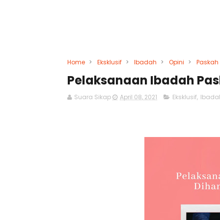
Home
>
Eksklusif
>
Ibadah
>
Opini
>
Paskah
Pelaksanaan Ibadah Pas
Suara Sikap
April 08, 2021
Eksklusif
,
Ibada