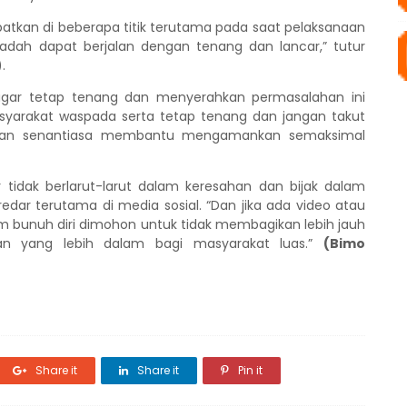
atkan di beberapa titik terutama pada saat pelaksanaan
ibadah dapat berjalan dengan tenang dan lancar,” tutur
.
gar tetap tenang dan menyerahkan permasalahan ini
yarakat waspada serta tetap tenang dan jangan takut
akan senantiasa membantu mengamankan semaksimal
tidak berlarut-larut dalam keresahan dan bijak dalam
edar terutama di media sosial.
“Dan jika ada video atau
om bunuh diri dimohon
untuk
tidak membagikan lebih jauh
an yang lebih dalam bagi masyarakat luas.”
(Bimo
Share it
Share it
Pin it