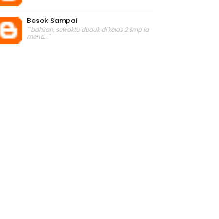
Besok Sampai
""bahkan, sewaktu duduk di kelas 2 smp ia
mend..."