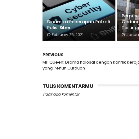
Perpust
Dinamika Penerapan Patroli
Gedung
Polisi Siber
Terting
February 25, 2021
Januar
PREVIOUS
Mr. Queen: Drama Kolosal dengan Konflik Kera
yang Penuh Gurauan
TULIS KOMENTARMU
Tidak ada komentar