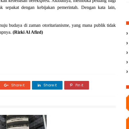
rkait kebebasan berekspresi. Akibatnya, membuka peluang bagi
ak sepakat dengan kebijakan pemerintah. Dengan kata lain,
uju budaya di zaman otoritarianisme, yang mana publik tidak
kapnya.
(Rizki Al Afizd)
Share it
Share it
Pin it