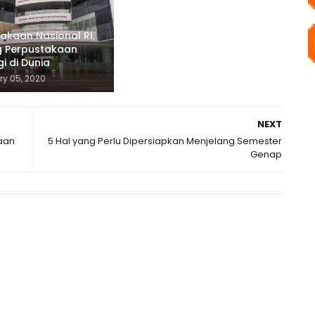
akaan Nasional RI,
 Perpustakaan
gi di Dunia
y 05, 2020
NEXT
jaan
5 Hal yang Perlu Dipersiapkan Menjelang Semester
Genap