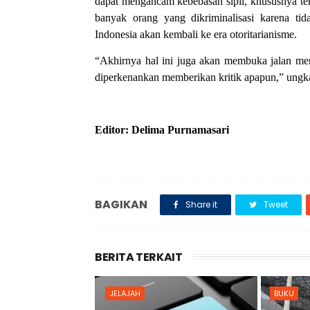
dapat mengancam kebebasan sipil, khususnya te
banyak orang yang dikriminalisasi karena tid
Indonesia akan kembali ke era otoritarianisme.
“Akhirnya hal ini juga akan membuka jalan men
diperkenankan memberikan kritik apapun,” ung
Editor: Delima Purnamasari
BAGIKAN
Share it
Tweet
BERITA TERKAIT
JELAJAH
BUKU