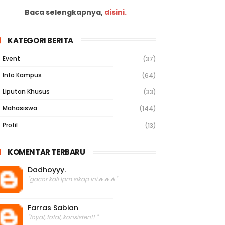
Baca selengkapnya,
disini.
KATEGORI BERITA
Event
(37)
Info Kampus
(64)
Liputan Khusus
(33)
Mahasiswa
(144)
Profil
(13)
KOMENTAR TERBARU
Dadhoyyy.
"gacor kali lpm sikap ini🔥🔥🔥"
Farras Sabian
"loyal, total, konsisten!! "