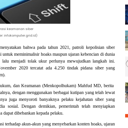
trasi keamanan siber
r: infokomputer.grid.id)
enyatakan bahwa pada tahun 2021, patroli kepolisian siber
ngsi untuk meminimalisir hoaks maupun ujaran kebencian di dunia
 lalu menjadi tolak ukur perlunya mewujudkan langkah ini.
November 2020 tercatat ada 4.250 tindak pidana siber yang
m).
, Hukum, dan Keamanan (Menkopolhukam) Mahfud MD, berita
isalnya, dengan menggunakan berbagai kutipan yang telah lewat
nya juga menyoroti banyaknya pelaku kejahatan siber yang
ia sosial. Dengan demikian, pemerintah telah menyiapkan
ya dapat dibebankan kepada pelaku.
igasi terhadap akun-akun yang menyebarkan konten hoaks, ujaran