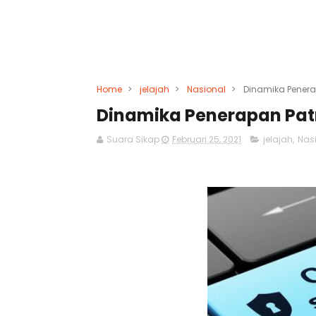
Home
>
jelajah
>
Nasional
>
Dinamika Penerapa
Dinamika Penerapan Patro
Suara Sikap
Februari 25, 2021
jelajah
,
Nas