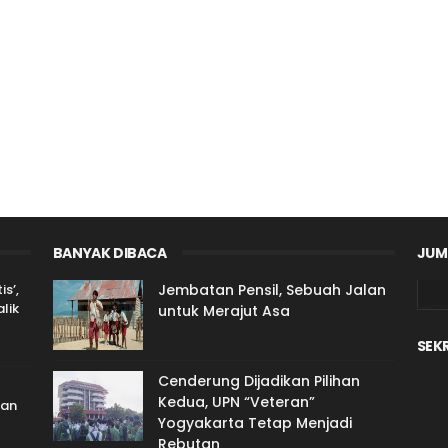
BANYAK DIBACA
JUM
s’,
Jembatan Pensil, Sebuah Jalan
lik
untuk Merajut Asa
SEK
Cenderung Dijadikan Pilihan
Kedua, UPN “Veteran”
ran
Yogyakarta Tetap Menjadi
Rebutan