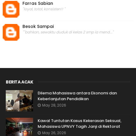
Farras Sabian
"loyal, total, konsisten!! "
Besok Sampai
""bahkan, sewaktu duduk di kelas 2 smp ia mend..."
BERITA ACAK
Dilema Mahasiswa antara Ekonomi dan
Keberlanjutan Pendidikan
May 28, 2026
Kawal Tuntutan Kasus Kekerasan Seksual,
Mahasiswa UPNVY Tagih Janji di Rektorat
May 26, 2026