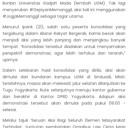
Bonbin U
niversitas
G
adjah Mada (lembah UGM)
.
Tak lagi
menyerukan
#
G
ejayan
M
emanggil, aksi kali ini menggunakan
#Jog
j
aMemanggil
sebagai tagar utama
.
Menurut Ipank (21), salah satu peserta konsolidasi yang
tergabung dalam Aliansi Rakyat Bergerak,
Kamis besok akan
menjadi
aksi yang lebih panjang dan menjangkau banyak
tempat.
“K
onsolidasi tersebut diadakan untuk menyamakan
perspektif demonstrasi, agar lebih terfokus dan terarah
,”
ujarnya.
Dalam selebaran hasil konsolidasi yang dirilis, aksi akan
dimulai dari
bund
a
ran
kampus
UGM
di Sinduadi, Mlati
.
Setelah
nya, massa
akan
melewati jalur selata
n dilanjutkan
ke
Tugu Yogyakarta.
Rute selanjutnya menuju
kantor gubernur
dan berakhir di
K
antor DPRD Yogyakarta. Adapun aksi
demonstrasi tersebut akan dimulai pada pukul 09:00
-
selesai
.
Melalui
tajuk ‘Seruan Aksi Bagi Seluruh Elemen Masyarakat
Tertindas’
, tuntutan pembatalan Omnibus Law Cipta kerja