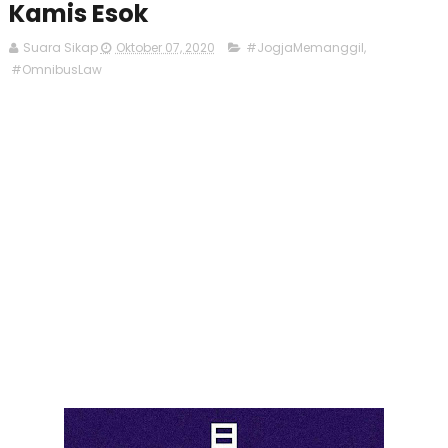
Kamis Esok
Suara Sikap
Oktober 07, 2020
#JogjaMemanggil
,
#OmnibusLaw