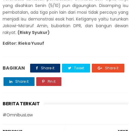
yang disahkan Senin (5/10) pun digaungkan
. Disamping isu
pembatalan
, ada tiga poin lain dari mosi tidak percaya yang
menjadi isu demonstrasi
esok hari
.
Ketiganya yaitu
turunkan
Jokowi-Ma’aruf Amin, bubarkan DPR, dan bangun dewan
rakyat.
(Risky Syukur)
Editor: Rieka Yusuf
BAGIKAN
Share it
Tweet
Share it
Share it
Pin it
BERITA TERKAIT
#OmnibusLaw