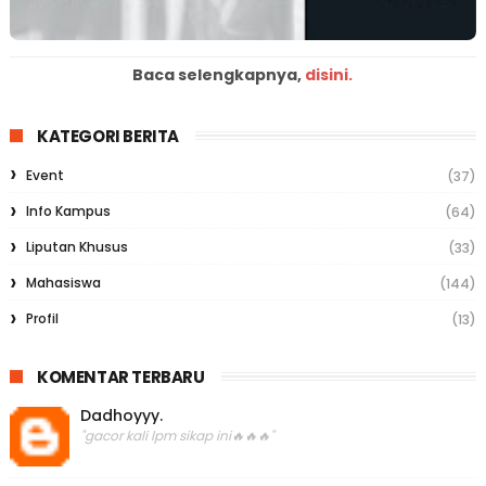
Baca selengkapnya,
disini.
KATEGORI BERITA
Event
(37)
Info Kampus
(64)
Liputan Khusus
(33)
Mahasiswa
(144)
Profil
(13)
KOMENTAR TERBARU
Dadhoyyy.
"gacor kali lpm sikap ini🔥🔥🔥"