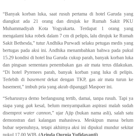
“Banyak korban luka, saat rusuh pertama di hotel Garuda yang
diangkut ada 21 orang dan dirujuk ke Rumah Sakit PKU
Muhammadiyah Kota Yogyakarta. Terdapat 1 orang yang
mengalami luka robek dalam 7 cm di pelipis, lalu dirujuk ke Rumah
Sakit Bethesda,” tutur Andhika Purwadi selaku petugas medis yang
bertugas pada aksi ini. Andhika menambahkan bahwa pada pukul
15.29 kondisi di hotel Ina Garuda cukup parah, banyak korban luka
dan pingsan sementara penembakan gas air mata terus dilakukan.
“Di hotel Pyrenees parah, banyak korban yang luka di pelipis.
Terlebih di
basement
dekat dengan TKP, gas air mata turun ke
basement,” imbuh pria yang akrab dipanggil Maspoer ini.
“Seharusnya demo berlangsung tertib, damai, tanpa rusuh. Tapi ya
siapa yang
gak
kesal, belum menyampaikan aspirasi malah sudah
disemprot
water cannon
,” ujar Ajip (bukan nama asli), salah satu
demonstran dari kalangan mahasiswa. Meskipun massa belum
bubar sepenuhnya, tetapi akhirnya aksi ini dipukul mundur sekitar
pukul 17.00 WIB.
(Arinda Qurnia Yufidayanti)