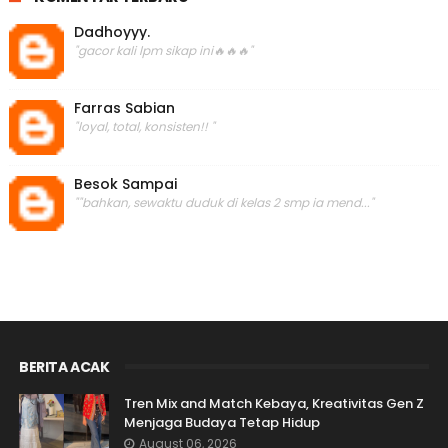
Dadhoyyy.
"gacor kali lpm sikap ini🔥🔥🔥"
Farras Sabian
"loyal, total, konsisten!! "
Besok Sampai
""bahkan, sewaktu duduk di kelas 2 smp ia mend..."
BERITA ACAK
Tren Mix and Match Kebaya, Kreativitas Gen Z
Menjaga Budaya Tetap Hidup
August 06, 2026