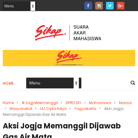
HOME
Home
>
#JogjaMemanggil
>
DPRD DIY
>
Mahasiswa
>
Massa
>
Masyarakat
>
UU Cipta Kerja
>
Yogyakarta
>
Aksi Jogja
Memanggil Dijawab Gas Air Mata
Aksi Jogja Memanggil Dijawab
Gas Air Mata