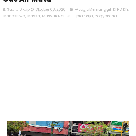
Suara Sikap
Oktober 08, 2020
#JogjaMemanggil
,
DPRD DIY
,
Mahasiswa
,
Massa
,
Masyarakat
,
UU Cipta Kerja
,
Yogyakarta