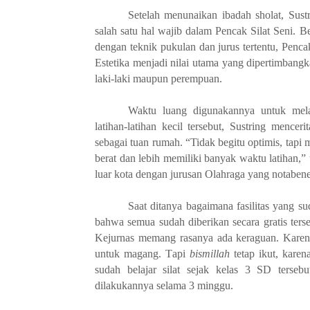
Setelah menunaikan ibadah sholat, Sust
salah satu hal wajib dalam Pencak Silat Seni. 
dengan teknik pukulan dan jurus tertentu, Penca
Estetika menjadi nilai utama yang dipertimbangk
laki-laki maupun perempuan.
Waktu luang digunakannya untuk mela
latihan-latihan kecil tersebut, Sustring men
sebagai tuan rumah. “Tidak begitu optimis, tap
berat dan lebih memiliki banyak waktu latihan,”
luar kota dengan jurusan Olahraga yang notabenen
Saat ditanya bagaimana fasilitas yang s
bahwa semua sudah diberikan secara gratis ters
Kejurnas memang rasanya ada keraguan. Kare
untuk
magang
. T
api
bismillah
tetap ikut,
karen
sudah belajar silat sejak kelas 3 SD terseb
dilakukannya selama
3 minggu.