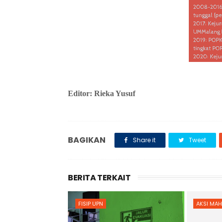
Editor: Rieka Yusuf
BAGIKAN
Share it
Tweet
BERITA TERKAIT
FISIP UPN
AKSI MA