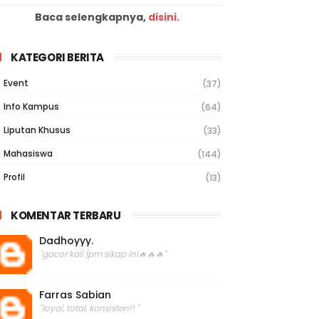
Baca selengkapnya,
disini.
KATEGORI BERITA
Event
(37)
Info Kampus
(64)
Liputan Khusus
(33)
Mahasiswa
(144)
Profil
(13)
KOMENTAR TERBARU
Dadhoyyy.
"gacor kali lpm sikap ini🔥🔥🔥"
Farras Sabian
"loyal, total, konsisten!! "