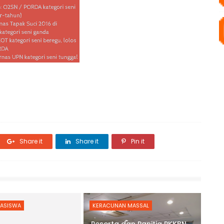
Share it
Share it
Pin it
HASISWA
KERACUNAN MASSAL