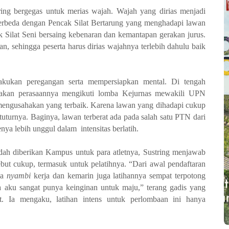
ring bergegas untuk merias wajah. Wajah yang dirias menjadi
Berbeda dengan Pencak Silat
Bertarung
yang menghadapi lawan
k Silat Seni bersaing kebenaran dan kemantapan gerakan jurus.
an, sehingga peserta harus dirias wajahnya terlebih dahulu baik
kukan peregangan serta mempersiapkan mental. Di tengah
ceritakan perasaannya mengikuti lomba Kejurnas mewakili UPN
i mengusahakan yang terbaik. Karena lawan yang dihadapi cukup
 tuturnya. Baginya, lawan terberat ada pada salah satu PTN dari
ya lebih unggul dalam intensitas berlatih.
udah diberikan Kampus untuk para atletnya, Sustring menjawab
ebut cukup, termasuk untuk pelatihnya. “Dari awal pendaftaran
na
nyambi
kerja dan
kemarin juga latihannya sempat terpotong
a
aku sangat
punya keinginan untuk maju
,” terang gadis yang
ut.
Ia mengaku, latihan intens untuk perlombaan ini hanya