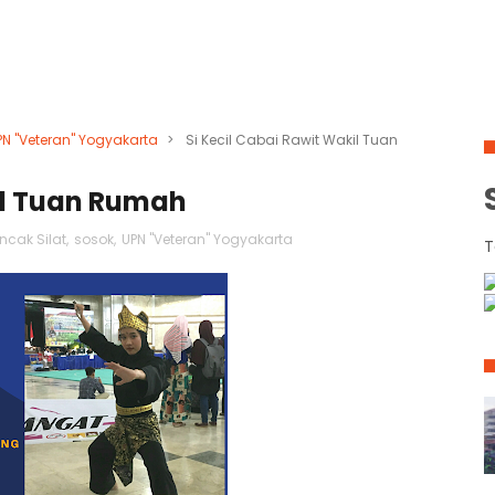
PN "Veteran" Yogyakarta
>
Si Kecil Cabai Rawit Wakil Tuan
kil Tuan Rumah
ncak Silat
,
sosok
,
UPN "Veteran" Yogyakarta
T