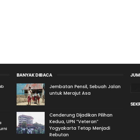
BANYAK DIBACA
JUM
ab
Jembatan Pensil, Sebuah Jalan
untuk Merajut Asa
SEK
Cenderung Dijadikan Pilihan
Kedua, UPN “Veteran”
a
Yogyakarta Tetap Menjadi
rni
Rebutan