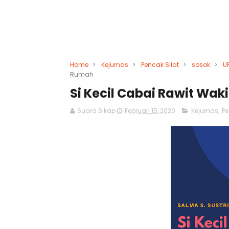
Home
>
Kejurnas
>
Pencak Silat
>
sosok
>
U
Rumah
Si Kecil Cabai Rawit Wa
Suara Sikap
Februari 15, 2020
Kejurnas
,
Pe