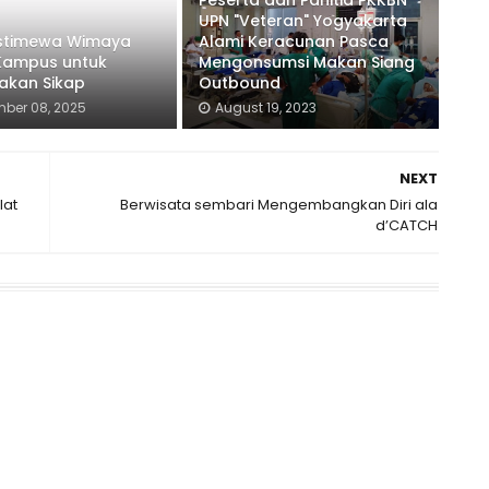
Peserta dan Panitia PKKBN
UPN "Veteran" Yogyakarta
Istimewa Wimaya
Alami Keracunan Pasca
Kampus untuk
Mengonsumsi Makan Siang
akan Sikap
Outbound
ber 08, 2025
August 19, 2023
NEXT
lat
Berwisata sembari Mengembangkan Diri ala
d’CATCH