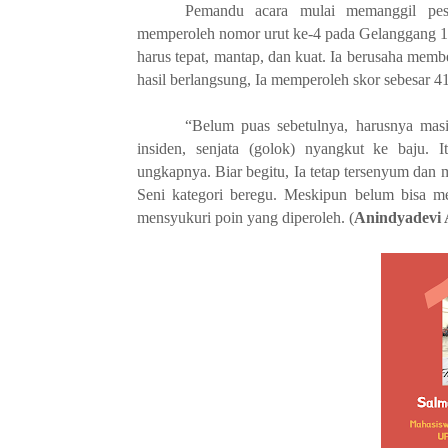
Pemandu acara mulai memanggil pese
memperoleh nomor urut ke-4 pada Gelanggang 1.
harus tepat, mantap, dan kuat. Ia berusaha mem
hasil berlangsung, Ia memperoleh skor sebesar 4
“
Belum puas
sebetulnya, harus
nya mas
insiden
,
senjata
(golok)
nyangkut ke baju
.
I
ungkapnya. Biar begitu, Ia tetap tersenyum dan
Seni kategori beregu. Meskipun belum bisa me
mensyukuri poin yang diperoleh. (
Anindyadevi A