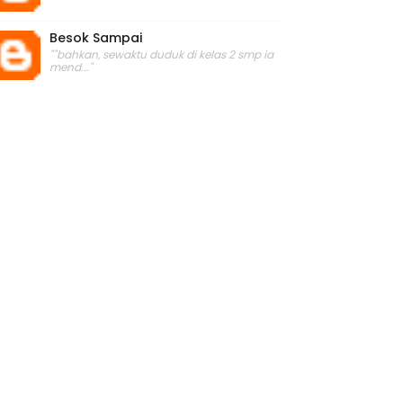
Besok Sampai
""bahkan, sewaktu duduk di kelas 2 smp ia
mend..."