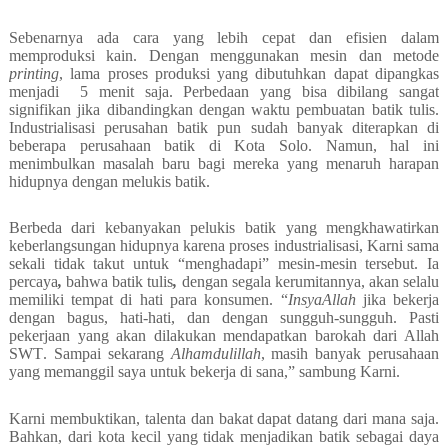
Sebenarnya ada cara yang lebih cepat dan efisien dalam
memproduksi kain. Dengan menggunakan mesin dan metode
printing
, lama proses produksi yang dibutuhkan d
a
pat dipangkas
menjadi
5 menit saja. Perbedaan yang bisa dibilang sangat
signifikan jika dibandingkan dengan waktu pembuatan batik tulis.
Industrialisasi perusahan batik pun sudah banyak diterapkan di
beberapa perusahaan batik di Kota Solo. Namun, hal ini
menimbulkan masalah baru bagi mereka yang menaruh harapan
hidupnya dengan melukis batik.
Berbeda dari kebanyakan pelukis batik yang mengkhawatirkan
keberlangsungan hidupnya karena proses industrialisasi, Karni sama
sekali tidak takut untuk “menghadapi” mesin-mesin tersebut. Ia
percaya
,
bahwa batik tulis
,
dengan segala kerumitannya, akan selalu
memiliki tempat di hati para konsumen.
“
InsyaAllah
jika bekerja
dengan bagus, hati-hati, dan dengan sungguh-sungguh. Pasti
pekerjaan yang akan dilakukan mendapatkan barokah dari Allah
SWT
.
Sampai sekarang
Alhamdulillah
, masih banyak perusahaan
yang memanggil saya untuk bekerja di sana,” sambung Karni.
Karni membuktikan, talenta dan bakat dapat datang dari mana saja.
Bahkan, dari kota kecil yang tidak menjadikan batik sebagai daya