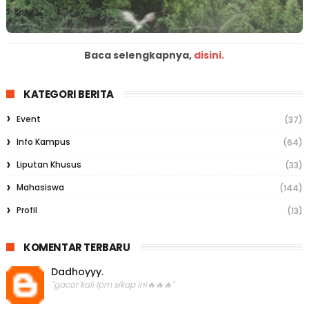
Baca selengkapnya,
disini.
KATEGORI BERITA
Event
(37)
Info Kampus
(64)
Liputan Khusus
(33)
Mahasiswa
(144)
Profil
(13)
KOMENTAR TERBARU
Dadhoyyy.
"gacor kali lpm sikap ini🔥🔥🔥"