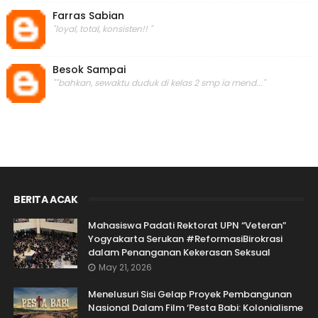
Farras Sabian
"loyal, total, konsisten!! "
Besok Sampai
""bahkan, sewaktu duduk di kelas 2 smp ia mend..."
BERITA ACAK
Mahasiswa Padati Rektorat UPN “Veteran”
Yogyakarta Serukan #ReformasiBirokrasi
dalam Penanganan Kekerasan Seksual
May 21, 2026
Menelusuri Sisi Gelap Proyek Pembangunan
Nasional Dalam Film ‘Pesta Babi: Kolonialisme