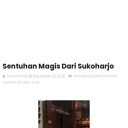
Sentuhan Magis Dari Sukoharjo
Suara Sikap
November 23, 2019
Kampung Batik Kauman
,
Liputan Khusus
,
Solo