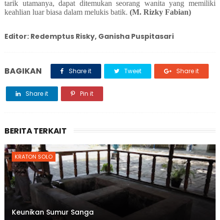
tarik utamanya, dapat ditemukan seorang wanita yang memiliki
keahlian luar biasa dalam melukis batik.
(M. Rizky Fabian
)
Editor:
Redemptus Risky, Ganisha Puspitasari
BAGIKAN
Share it
Tweet
Share it
Share it
Pin it
BERITA TERKAIT
KRATON SOLO
Keunikan Sumur Sanga