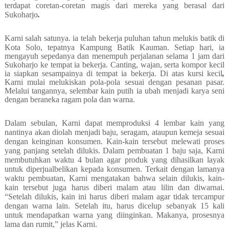
terdapat coretan-coretan magis dari mereka yang berasal dari
Sukoharjo
.
Karni salah satunya.
ia
telah bekerja puluhan tahun melukis batik di
Kota Solo, tepatnya Kampung Batik Kauman.
Setiap hari, ia
mengayuh sepedanya dan menempuh perjalanan selama 1 jam dari
Sukoharjo
ke tempat ia bekerja. Canting, wajan, serta kompor kecil
ia siapkan sesampainya di tempat ia bekerja. Di atas kursi kecil
,
Karni mulai melukiskan pola-pola sesuai dengan pesanan pasar.
Melalui tangannya, selembar kain putih ia ubah menjadi karya seni
dengan beraneka ragam pola dan warna.
Dalam sebulan, Karni dapat memproduksi 4 lembar kain yang
nantinya akan diolah menjadi baju, seragam, ataupun kemeja sesuai
dengan keinginan konsumen. Kain-kain tersebut melewati proses
yang panjang setelah dilukis. Dalam pembuatan 1 baju saja, Karni
membutuhkan waktu 4 bulan agar produk yang dihasilkan layak
untuk diperjualbelikan kepada konsumen. Terkait dengan lamanya
waktu pembuatan, Karni mengatakan bahwa selain dilukis, kain-
kain tersebut juga harus diberi malam atau lilin dan diwarnai.
“Setelah
dilukis,
kain
ini
harus diberi malam agar tidak tercampur
dengan warna lain. Setelah itu, harus dicelup sebanyak 15 kali
untuk mendapatkan warna yang diinginkan. Makanya, prosesnya
lama dan rumit,” jelas Karni.