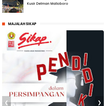
Kusir Delman Malioboro
MAJALAH SIKAP
❮
❯