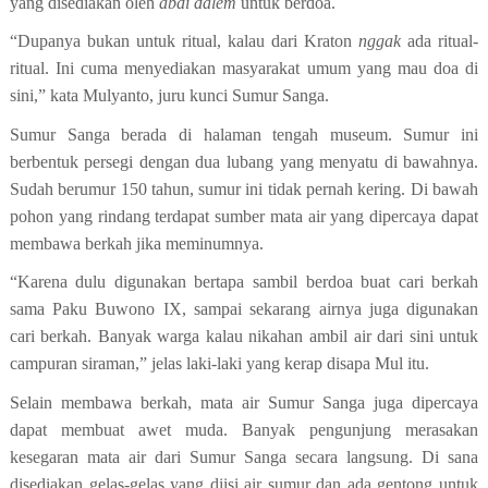
yang disediakan oleh
abdi dalem
untuk berdoa.
“Dupanya bukan untuk ritual, kalau dari Kraton
ng
gak
ada ritual-
ritual. Ini cuma menyediakan masyarakat umum yang mau doa di
sini,”
kata Mulyanto, juru kunci Sumur Sanga
.
Sumur Sanga berada di
halaman
tengah
museum
. Sumur ini
berbentuk persegi dengan dua lubang yang menyatu di bawahnya.
Sudah berumur 150 tahun, sumur ini tidak pernah kering. Di bawah
pohon yang rindang
terdapat sumber mata air
yang dipercaya dapat
membawa berkah jika meminumnya.
“Karena dulu digunakan bertapa sambil berdoa buat cari berkah
sama Paku Buwono IX, sampai sekarang airnya juga digunakan
cari berkah. Banyak warga kalau nikahan ambil air dari sini untuk
campuran siraman,”
jelas laki-laki yang kerap disapa Mul itu.
Selain membawa berkah, m
ata air Sumur Sanga
juga
dipercaya
dapat membuat awet muda. Banyak
pengunjung merasakan
kesegaran mata air dari Sumur Sanga secara langsung.
Di sana
disediakan gelas-gelas yang diisi air sumur dan ada gentong untuk