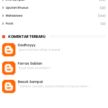
Liputan Khusus
(33)
Mahasiswa
(144)
Profil
(13)
KOMENTAR TERBARU
Dadhoyyy.
"gacor kali lpm sikap ini🔥🔥🔥"
Farras Sabian
"loyal, total, konsisten!! "
Besok Sampai
""bahkan, sewaktu duduk di kelas 2 smp ia mend..."