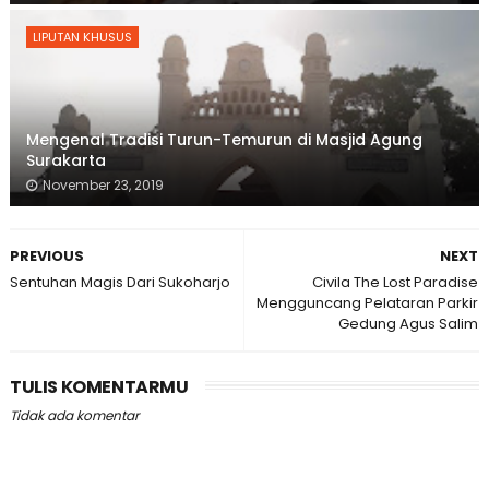
LIPUTAN KHUSUS
Mengenal Tradisi Turun-Temurun di Masjid Agung
Surakarta
November 23, 2019
PREVIOUS
NEXT
Sentuhan Magis Dari Sukoharjo
Civila The Lost Paradise
Mengguncang Pelataran Parkir
Gedung Agus Salim
TULIS KOMENTARMU
Tidak ada komentar