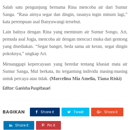
Salah satu pengunjung bernama
Rina mencoba air dari Sumur
Sanga. “Rasa airnya segar dan dingin, rasanya ingin minum lagi,”
kata perempuan asal Banyuwangi tersebut.
Lain halnya dengan Rina yang meminum air Sumur Songo, Ari,
pemuda asal Jogja, mencoba air dengan mencuci muka dari gentong
yang disediakan. “
Segar
banget, beda sama air k
e
ran, segar dingin
pokoknya,”
u
ngkap Ari.
Menanggapi kepercayaan yang beredar tentang khasiat mata air
Sumur Sanga, Mul berkata, itu tergantung individu masing-masing
untuk percaya atau tidak.
(Marcelina Mia Amelia, Tiana Riski)
Editor: Ganisha Puspitasari
BAGIKAN
Share it
Tweet
Share it
Share it
Pin it