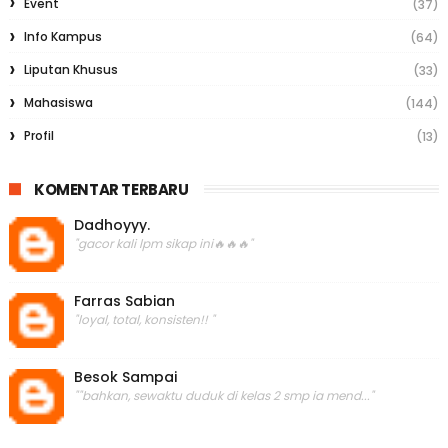
Event
(37)
Info Kampus
(64)
Liputan Khusus
(33)
Mahasiswa
(144)
Profil
(13)
KOMENTAR TERBARU
Dadhoyyy.
"gacor kali lpm sikap ini🔥🔥🔥"
Farras Sabian
"loyal, total, konsisten!! "
Besok Sampai
""bahkan, sewaktu duduk di kelas 2 smp ia mend..."