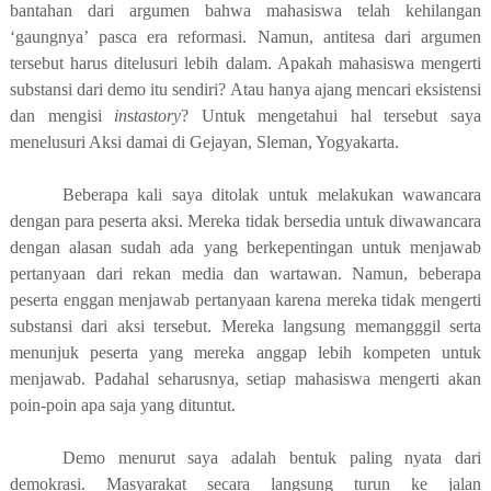
bantahan dari argumen bahwa mahasiswa telah kehilangan
‘
gaungnya
’
pasca era reformasi. Namun
,
antitesa dari argumen
tersebut harus ditelusuri lebih dalam. Apakah mahasiswa mengerti
substansi dari demo itu sendiri? Atau hanya ajang mencari eksistensi
dan mengisi
in
s
ta
s
tory
? Untuk mengetahui hal tersebut saya
menelusuri Aksi damai di Gejayan, Sleman, Yogyakarta.
Beberapa kali saya ditolak untuk melakukan wawancara
dengan para peserta aksi. Mereka tidak bersedia untuk diwawancara
dengan alasan sudah ada yang berkepentingan untuk menjawab
pertanyaan dari rekan media dan wartawan. Namun, beberapa
peserta enggan menjawab pertanyaan karena mereka tidak mengerti
substansi dari aksi tersebut. Mereka langsung memangggil serta
menunjuk peserta yang mereka anggap lebih kompeten untuk
menjawab. Padahal seharusnya, setiap mahasiswa mengerti akan
poin-poin
apa saja
yang dituntut.
Demo menurut saya adalah bentuk paling nyata dari
demokrasi. Masyarakat secara langsung turun ke jalan