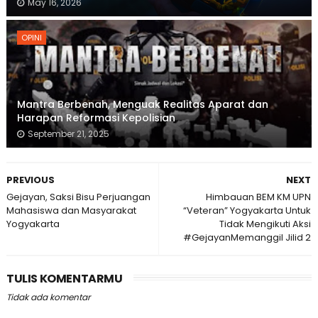
May 16, 2026
OPINI
Mantra Berbenah, Menguak Realitas Aparat dan
Harapan Reformasi Kepolisian
September 21, 2025
PREVIOUS
NEXT
Gejayan, Saksi Bisu Perjuangan
Himbauan BEM KM UPN
Mahasiswa dan Masyarakat
“Veteran” Yogyakarta Untuk
Yogyakarta
Tidak Mengikuti Aksi
#GejayanMemanggil Jilid 2
TULIS KOMENTARMU
Tidak ada komentar