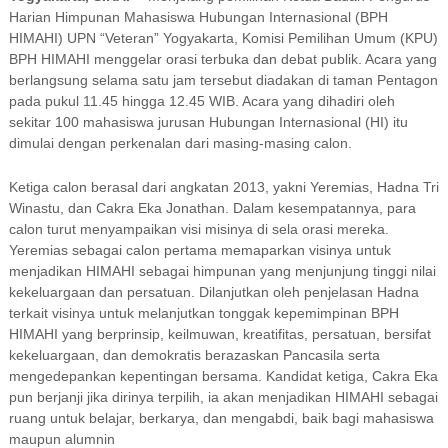
Harian Himpunan Mahasiswa Hubungan Internasional (BPH
HIMAHI) UPN “Veteran” Yogyakarta, Komisi Pemilihan Umum (KPU)
BPH HIMAHI menggelar orasi terbuka dan debat publik. Acara yang
berlangsung selama satu jam tersebut diadakan di taman Pentagon
pada pukul 11.45 hingga 12.45 WIB. Acara yang dihadiri oleh
sekitar 100 mahasiswa jurusan Hubungan Internasional (HI) itu
dimulai dengan perkenalan dari masing-masing calon.
Ketiga calon berasal dari angkatan 2013, yakni Yeremias, Hadna Tri
Winastu, dan Cakra Eka Jonathan. Dalam kesempatannya, para
calon turut menyampaikan visi misinya di sela orasi mereka.
Yeremias sebagai calon pertama memaparkan visinya untuk
menjadikan HIMAHI sebagai himpunan yang menjunjung tinggi nilai
kekeluargaan dan persatuan. Dilanjutkan oleh penjelasan Hadna
terkait visinya untuk melanjutkan tonggak kepemimpinan BPH
HIMAHI yang berprinsip, keilmuwan, kreatifitas, persatuan, bersifat
kekeluargaan, dan demokratis berazaskan Pancasila serta
mengedepankan kepentingan bersama. Kandidat ketiga, Cakra Eka
pun berjanji jika dirinya terpilih, ia akan menjadikan HIMAHI sebagai
ruang untuk belajar, berkarya, dan mengabdi, baik bagi mahasiswa
maupun alumnin