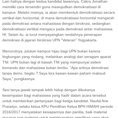
Lain halnya dengan kedua kandidat lawannya, Cakra Jonathan
memiliki cara tersendiri guna mewujudkan demokratisasi di
kampus. Melalui misinya, ia akan membentuk demokratisasi secara
vertikal dan horizontal, di mana demokratisasi horizontal mengarah
pada demokrasi antara mahasiswa dengan birokrasi, sedangkan
demokratisasi vertikal mengacu pada demokrasi antar mahasiswa
HI. Selain itu, ia turut menyayangkan rendahnya penerapan
demokrasi di jajaran birokrasi UPN "Veteran" Yogyakarta.
Menurutnya, julukan kampus hijau bagi UPN bukan karena
lingkungan yang rindang, melainkan analogi dari seragam aparat
TNI. UPN bukan lagi di bawah TNI yang mempunyai sistem
komando dan mahasiswa bukan lembu. “Apa artinya demokrasi
tanpa demo, begitu ? Saya kira kawan-kawan paham maksud
Saya," pungkasnya.
Sesi tanya jawab tampak lebih hidup dengan dibukanya
kesempatan bagi mahasiswa yang hadir dalam acara tersebut
untuk memberikan pertanyaan bagi ketiga kandidat. Naufal Arie
Prasetyo, selaku ketua KPU Pemilihan Ketua BPH HIMAHI periode
2016/2017 menyatakan kesiapannya dan panitia, baik material
maupun non material untuk melaksanakan pemilihan yang akan