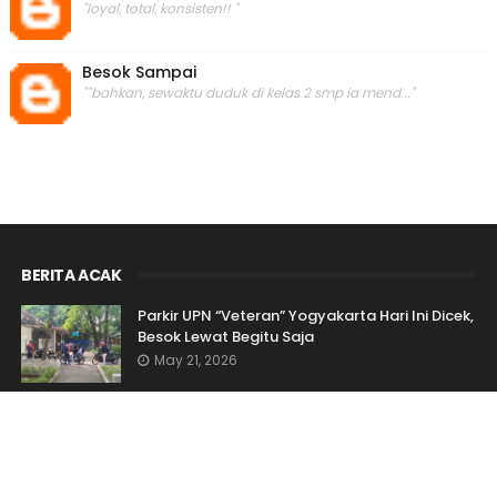
"loyal, total, konsisten!! "
Besok Sampai
""bahkan, sewaktu duduk di kelas 2 smp ia mend..."
BERITA ACAK
Parkir UPN “Veteran” Yogyakarta Hari Ini Dicek,
Besok Lewat Begitu Saja
May 21, 2026
Mahasiswa Padati Rektorat UPN “Veteran”
Yogyakarta Serukan #ReformasiBirokrasi
dalam Penanganan Kekerasan Seksual
May 21, 2026