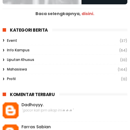
Baca selengkapnya,
disini.
KATEGORI BERITA
Event
(37)
Info Kampus
(64)
Liputan Khusus
(33)
Mahasiswa
(144)
Profil
(13)
KOMENTAR TERBARU
Dadhoyyy.
"gacor kali lpm sikap ini🔥🔥🔥"
Farras Sabian