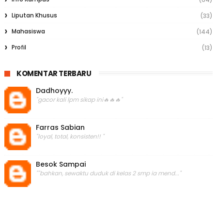
Liputan Khusus
(33)
Mahasiswa
(144)
Profil
(13)
KOMENTAR TERBARU
Dadhoyyy.
"gacor kali lpm sikap ini🔥🔥🔥"
Farras Sabian
"loyal, total, konsisten!! "
Besok Sampai
""bahkan, sewaktu duduk di kelas 2 smp ia mend..."