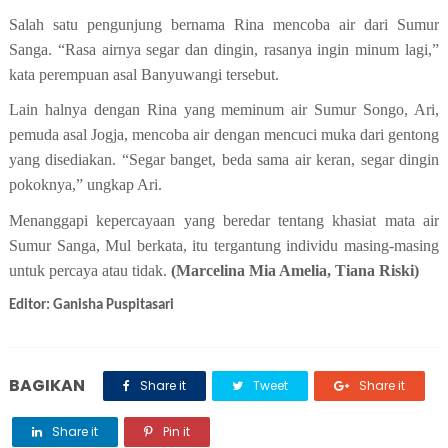
Salah satu pengunjung bernama
Rina mencoba air dari Sumur
Sanga. “Rasa airnya segar dan dingin, rasanya ingin minum lagi,”
kata perempuan asal Banyuwangi tersebut.
Lain halnya dengan Rina yang meminum air Sumur Songo, Ari,
pemuda asal Jogja, mencoba air dengan mencuci muka dari gentong
yang disediakan. “
Segar
banget, beda sama air k
e
ran, segar dingin
pokoknya,”
u
ngkap Ari.
Menanggapi kepercayaan yang beredar tentang khasiat mata air
Sumur Sanga, Mul berkata, itu tergantung individu masing-masing
untuk percaya atau tidak.
(Marcelina Mia Amelia, Tiana Riski)
Editor: Ganisha Puspitasari
BAGIKAN
Share it
Tweet
Share it
Share it
Pin it