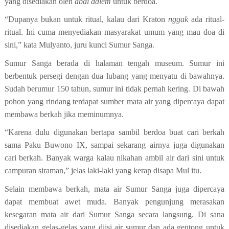
yang disediakan oleh
abdi dalem
untuk berdoa.
“Dupanya bukan untuk ritual, kalau dari Kraton
ng
gak
ada ritual-
ritual. Ini cuma menyediakan masyarakat umum yang mau doa di
sini,”
kata Mulyanto, juru kunci Sumur Sanga
.
Sumur Sanga berada di
halaman
tengah
museum
. Sumur ini
berbentuk persegi dengan dua lubang yang menyatu di bawahnya.
Sudah berumur 150 tahun, sumur ini tidak pernah kering. Di bawah
pohon yang rindang
terdapat sumber mata air
yang dipercaya dapat
membawa berkah jika meminumnya.
“Karena dulu digunakan bertapa sambil berdoa buat cari berkah
sama Paku Buwono IX, sampai sekarang airnya juga digunakan
cari berkah. Banyak warga kalau nikahan ambil air dari sini untuk
campuran siraman,”
jelas laki-laki yang kerap disapa Mul itu.
Selain membawa berkah, m
ata air Sumur Sanga
juga
dipercaya
dapat membuat awet muda. Banyak
pengunjung merasakan
kesegaran mata air dari Sumur Sanga secara langsung.
Di sana
disediakan gelas-gelas yang diisi air sumur dan ada gentong untuk