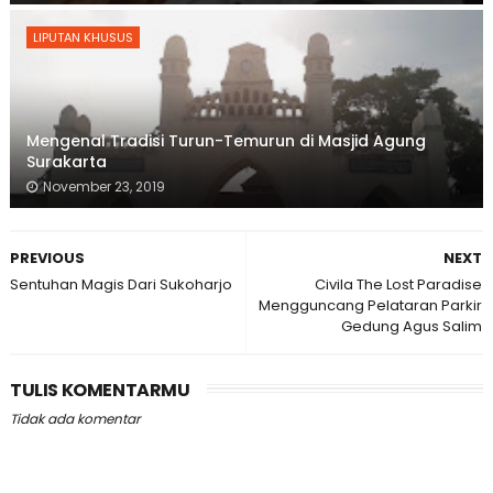
LIPUTAN KHUSUS
Mengenal Tradisi Turun-Temurun di Masjid Agung
Surakarta
November 23, 2019
PREVIOUS
NEXT
Sentuhan Magis Dari Sukoharjo
Civila The Lost Paradise
Mengguncang Pelataran Parkir
Gedung Agus Salim
TULIS KOMENTARMU
Tidak ada komentar