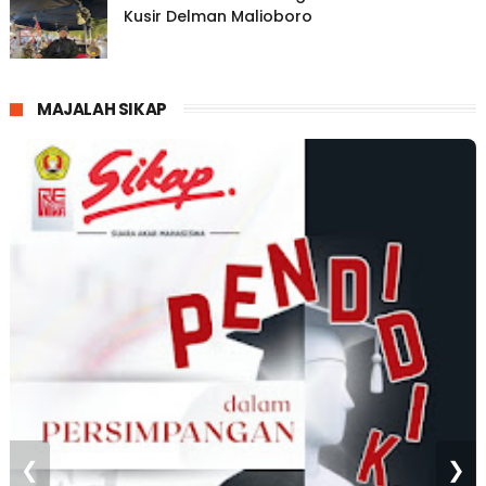
Kusir Delman Malioboro
MAJALAH SIKAP
❮
❯