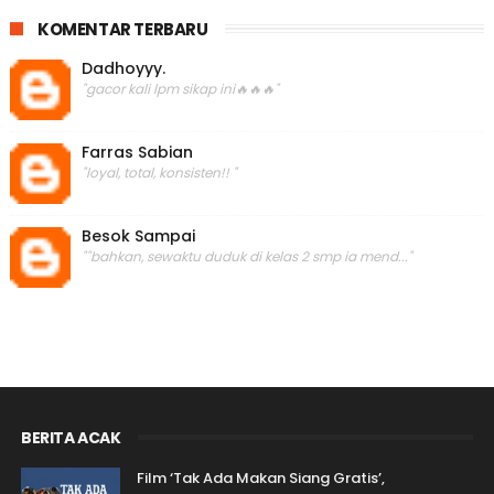
KOMENTAR TERBARU
Dadhoyyy.
"gacor kali lpm sikap ini🔥🔥🔥"
Farras Sabian
"loyal, total, konsisten!! "
Besok Sampai
""bahkan, sewaktu duduk di kelas 2 smp ia mend..."
BERITA ACAK
Film ‘Tak Ada Makan Siang Gratis’,