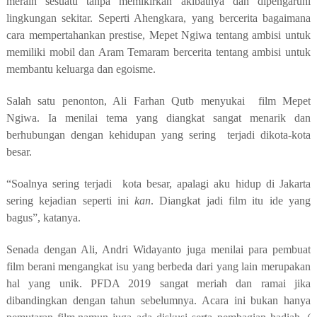
meraih sesuatu tanpa memikirkan akibatnya dan dipengaruhi
lingkungan sekitar. Seperti Ahengkara, yang bercerita bagaimana
cara mempertahankan prestise, Mepet Ngiwa tentang ambisi untuk
memiliki mobil dan Aram Temaram bercerita
tentang
ambisi untuk
membantu keluarga dan egoisme.
Salah satu penonton, Ali Farhan Qutb menyukai
film Mepet
Ngiwa. Ia menilai tema yang diangkat sangat menarik
dan
berhubungan dengan kehidupan yang sering
terjadi dikota-kota
besar.
“Soalnya sering terjadi
kota besar,
apalagi aku
h
idup di
Jakarta
sering kejadian seperti ini
kan
. Diangkat jadi film itu ide yang
bagus”
,
katanya.
Senada dengan Ali, Andri Widayanto juga menilai para pembuat
film berani mengangkat isu yang berbeda dari yang lain merupakan
hal yang unik. PFDA 2019 sangat meriah dan ramai jika
dibandingkan dengan tahun sebelumnya.
Acara ini bukan hanya