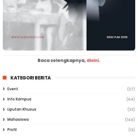
Baca selengkapnya,
disini.
KATEGORI BERITA
Event
(37)
Info Kampus
(64)
Liputan Khusus
(33)
Mahasiswa
(144)
Profil
(13)