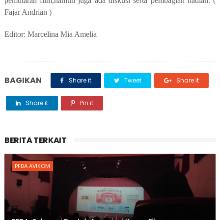
pemutaran film,namun juga ada diskusi serta pembagian hadiah. (
Fajar Andrian )
Editor: Marcelina Mia Amelia
BAGIKAN
Share it
Tweet
Share it
Share it
Pin it
BERITA TERKAIT
PFDA AVIKOM