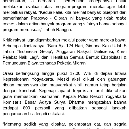
demonstran, ia berharap  pemerintah kedepannya untuk 
melakukan evaluasi atas program-program mereka agar lebih 
melibatkan rakyat. “Kedua kalau kita melihat banyak blueprint dari 
pemerintahan Prabowo - Gibran ini banyak yang tidak 
make 
sense
, dalam artian banyak program yang sifatnya hanya sebagai 
program mercusuar,” imbuh Rangga.
Kritik rakyat juga digambarkan melalui poster yang mereka bawa. 
Beberapa diantaranya, ‘Baru Aja 124 Hari, Gimana Kalo Udah 5 
Tahun #Indonesia Gelap’, ‘Anggaran Rakyat Diefisiensi, Kursi 
Pejabat Naik Lagi’, dan ‘Hentikan Semua Bentuk Eksploitasi & 
Pemungutan Biaya terhadap Pekerja Migran’.
Orasi berlangsung hingga pukul 17.00 WIB di depan Istana 
Kepresidenan Yogyakarta. Meski aksi diikuti oleh gabungan 
ribuan mahasiswa dan masyarakat sipil, namun tetap berjalan 
dengan kondusif. Segenap aparat kepolisian turut dikerahkan 
guna memastikan keamanan. Kepala Polisi Resort Yogyakarta 
Komisaris Besar Aditya Surya Dharma mengatakan bahwa 
terdapat 800 personil yang dilibatkan sebagai langkah 
pengamanan bila terjadi eskalasi.
“Memang sedikit yang dibakar, pelemparan cat, dan segala 