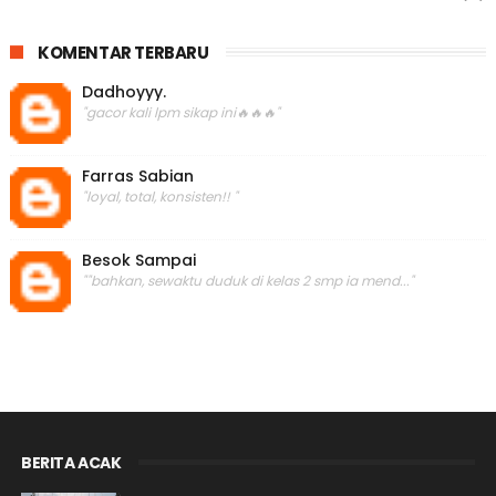
KOMENTAR TERBARU
Dadhoyyy.
"gacor kali lpm sikap ini🔥🔥🔥"
Farras Sabian
"loyal, total, konsisten!! "
Besok Sampai
""bahkan, sewaktu duduk di kelas 2 smp ia mend..."
BERITA ACAK