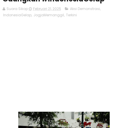
Suara Sikap
Februari 21, 2025
Aksi Demonstrasi
,
IndonesiaGelap
,
JogjaMemanggil
,
Terkini