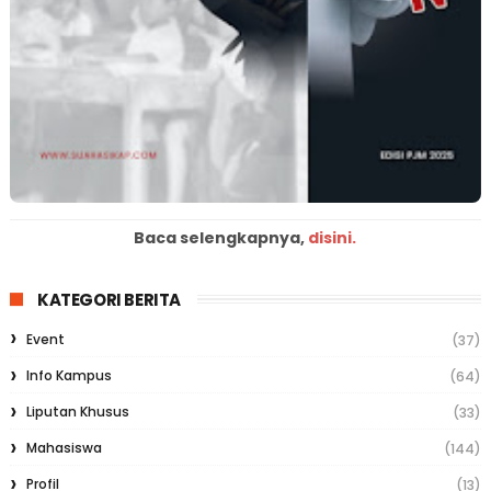
Baca selengkapnya,
disini.
KATEGORI BERITA
Event
(37)
Info Kampus
(64)
Liputan Khusus
(33)
Mahasiswa
(144)
Profil
(13)