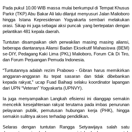
Pada pukul 10.00 WIB massa mulai berkumpul di Tempat Khusus 
Parkir (TKP) Abu Bakar Ali lalu dilanjut menyusuri Jalan Malioboro 
hingga Istana Kepresidenan Yogyakarta sembari melakukan 
orasi. Sikap ini juga sebagai aksi puncak yang bertepatan dengan 
pelantikan 481 kepala daerah. 
Tuntutan disampaikan oleh perwakilan masing masing aliansi, 
beberapa diantaranya Aliansi Badan Eksekutif Mahasiswa (BEM) 
se-DIY, Pedagang Kaki Lima (PKL) Malioboro, Forum Cik Di Tiro, 
dan Forum Perjuangan Pemuda Indonesia.
“Tuntutannya adalah rezim Prabowo - Gibran harus memikirkan 
anggaran-anggaran itu tepat sasaran dan tidak dibebankan 
kepada rakyat,” ucap Fuad Baihaqi selaku koordinator lapangan 
dari UPN “Veteran” Yogyakarta (UPNVY). 
Ia juga menyampaikan Langkah efisiensi ini dianggap semakin 
mencekik kesejahteraan rakyat terutama pada imbas penurunan 
pelayanan publik, pemutusan hubungan kerja (PHK), hingga 
semakin sulitnya akses terhadap pendidikan.
Selaras dengan tuntutan Rangga Setyawijaya salah satu 