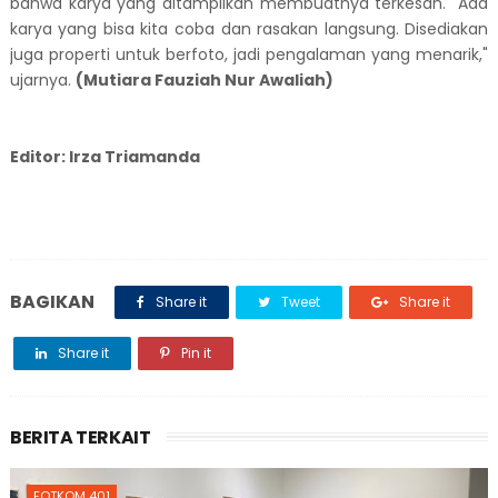
bahwa karya yang ditampilkan membuatnya terkesan. "Ada
karya yang bisa kita coba dan rasakan langsung. Disediakan
juga properti untuk berfoto, jadi pengalaman yang menarik,"
ujarnya.
(Mutiara Fauziah Nur Awaliah)
Editor: Irza Triamanda
BAGIKAN
Share it
Tweet
Share it
Share it
Pin it
BERITA TERKAIT
FOTKOM 401