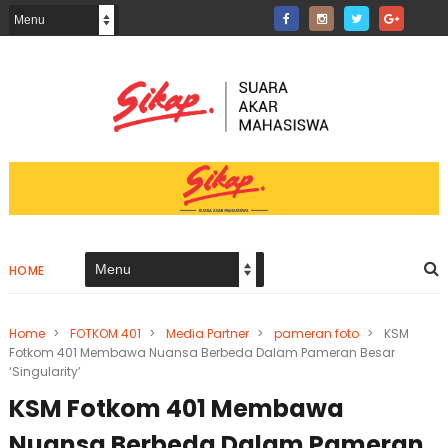
HOME
Home
>
FOTKOM 401
>
Media Partner
>
pameran foto
>
KSM
Fotkom 401 Membawa Nuansa Berbeda Dalam Pameran Besar
‘Singularity’
KSM Fotkom 401 Membawa
Nuansa Berbeda Dalam Pameran