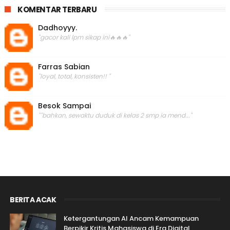
KOMENTAR TERBARU
Dadhoyyy.
"gacor kali lpm sikap ini🔥🔥🔥"
Farras Sabian
"loyal, total, konsisten!! "
Besok Sampai
""bahkan, sewaktu duduk di kelas 2 smp ia mend..."
BERITA ACAK
Ketergantungan AI Ancam Kemampuan
Berpikir Kritis Mahasiswa di Era Digital