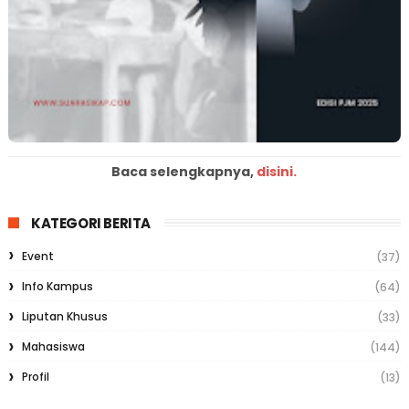
Baca selengkapnya,
disini.
KATEGORI BERITA
Event
(37)
Info Kampus
(64)
Liputan Khusus
(33)
Mahasiswa
(144)
Profil
(13)