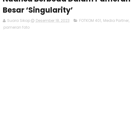
Besar ‘Singularity’
Suara Sikap
Desember 18, 2023
FOTKOM 401
,
Media Partner
,
pameran foto