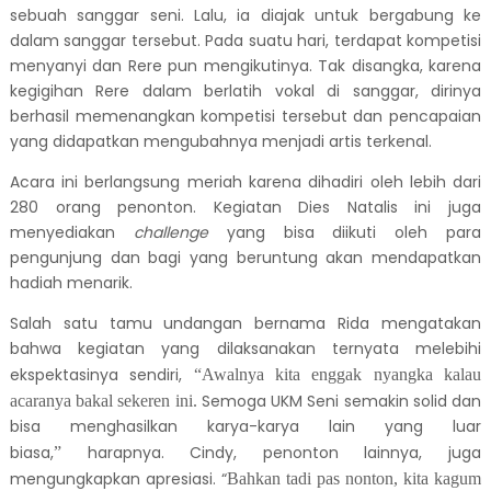
sebuah sanggar seni. Lalu, ia diajak untuk bergabung ke
dalam sanggar tersebut. Pada suatu hari, terdapat kompetisi
menyanyi dan Rere pun mengikutinya. Tak disangka, karena
kegigihan Rere dalam berlatih vokal di sanggar, dirinya
berhasil memenangkan kompetisi tersebut dan pencapaian
yang didapatkan mengubahnya menjadi artis terkenal.
Acara ini berlangsung meriah karena dihadiri oleh lebih dari
280 orang penonton. Kegiatan Dies Natalis ini juga
menyediakan
challenge
yang bisa diikuti oleh para
pengunjung dan bagi yang beruntung akan mendapatkan
hadiah menarik.
Salah satu tamu undangan bernama Rida mengatakan
bahwa kegiatan yang dilaksanakan ternyata melebihi
ekspektasinya sendiri,
“Awalnya kita enggak nyangka kalau
Semoga UKM Seni semakin solid dan
acaranya bakal sekeren ini.
bisa menghasilkan karya-karya lain yang luar
biasa,
harapnya. Cindy, penonton lainnya, juga
”
mengungkapkan apresiasi. “
Bahkan tadi pas nonton, kita kagum