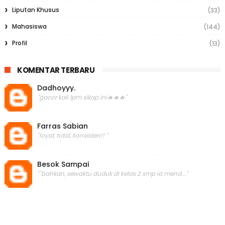
Liputan Khusus
(33)
Mahasiswa
(144)
Profil
(13)
KOMENTAR TERBARU
Dadhoyyy.
"gacor kali lpm sikap ini🔥🔥🔥"
Farras Sabian
"loyal, total, konsisten!! "
Besok Sampai
""bahkan, sewaktu duduk di kelas 2 smp ia mend..."