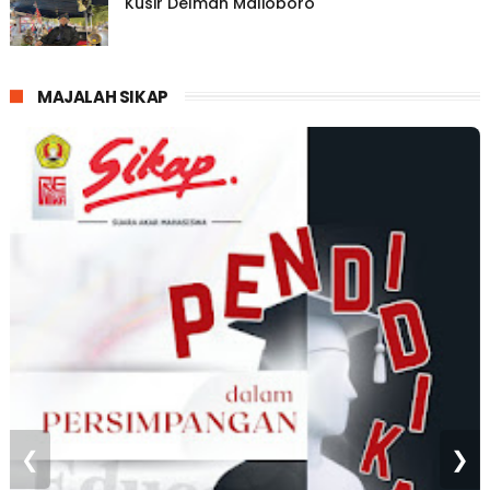
Kusir Delman Malioboro
MAJALAH SIKAP
❮
❯