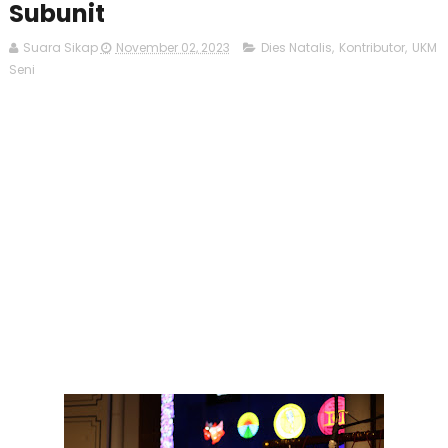
Subunit
Suara Sikap
November 02, 2023
Dies Natalis
,
Kontributor
,
UKM
Seni