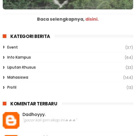
Baca selengkapnya,
disini.
KATEGORI BERITA
Event
(37)
Info Kampus
(64)
Liputan Khusus
(33)
Mahasiswa
(144)
Profil
(13)
KOMENTAR TERBARU
Dadhoyyy.
"gacor kali lpm sikap ini🔥🔥🔥"