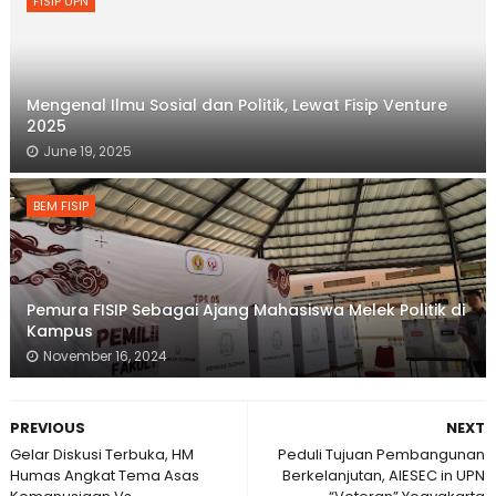
FISIP UPN
Mengenal Ilmu Sosial dan Politik, Lewat Fisip Venture
2025
June 19, 2025
BEM FISIP
Pemura FISIP Sebagai Ajang Mahasiswa Melek Politik di
Kampus
November 16, 2024
PREVIOUS
NEXT
Gelar Diskusi Terbuka, HM
Peduli Tujuan Pembangunan
Humas Angkat Tema Asas
Berkelanjutan, AIESEC in UPN