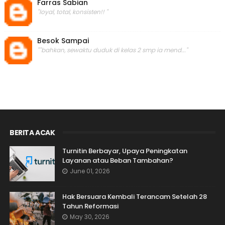
Farras Sabian
"loyal, total, konsisten!! "
Besok Sampai
""bahkan, sewaktu duduk di kelas 2 smp ia mend..."
BERITA ACAK
Turnitin Berbayar, Upaya Peningkatan
Layanan atau Beban Tambahan?
June 01, 2026
Hak Bersuara Kembali Terancam Setelah 28
Tahun Reformasi
May 30, 2026