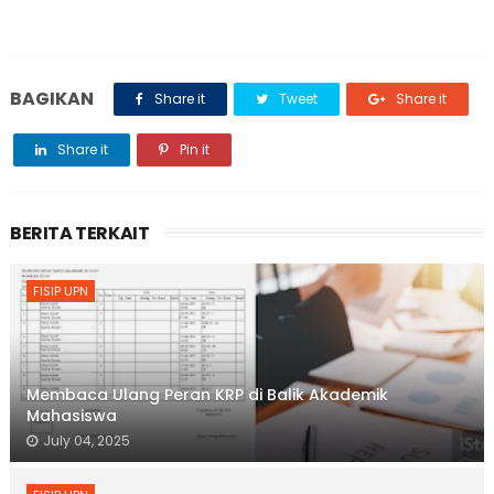
BAGIKAN
Share it
Tweet
Share it
Share it
Pin it
BERITA TERKAIT
FISIP UPN
Membaca Ulang Peran KRP di Balik Akademik
Mahasiswa
July 04, 2025