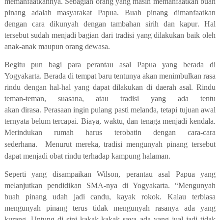
memanfaatkannya.
Sebagian orang
yang masih memanfaatkan buah
pinang adalah masyarakat Papua. Buah pinang dimanfaatkan
dengan cara dikunyah dengan tambahan sirih dan kapur
.
H
al
tersebut sudah menjadi bagian dari tradisi yang dilakukan baik oleh
anak-anak maupun
orang
dewasa.
Begitu pun bagi para perantau asal Papua yang berada di
Yogyakarta.
Berada di tempat baru tentunya akan menimbulkan rasa
rindu dengan hal-hal yang dapat dilakukan di daerah asal.
Rindu
teman-teman, suasana
,
atau tradisi yang ada tentu
akan
dirasa
.
Perasaan
in
gin
pulang pasti melanda,
tetapi
tujuan awal
ternyata belum tercapai
.
B
iaya, waktu
,
dan tenaga menjadi kendala.
Merindukan rumah harus terobatin dengan cara-cara
sederhana.
Menurut mereka, tradisi mengunyah pinang tersebut
dapat menjadi obat rindu terhadap kampung halaman.
Seperti yang disampaikan Wilson, perantau asal Papua yang
melanjutkan pendidikan SMA-nya di Yogyakarta
.
“Mengunyah
buah pinang udah jadi candu, kayak rokok. Kalau
ter
biasa
mengunyah pinang terus tidak mengunyah rasanya ada yang
kurang. Untung di
sini kakak-kakak saya ada yang jual jadi tidak