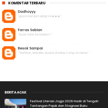
KOMENTAR TERBARU
Dadhoyyy.
"gacor kali lpm sikap ini🔥🔥🔥"
Farras Sabian
"loyal, total, konsisten!! "
Besok Sampai
""bahkan, sewaktu duduk di kelas 2 smp ia mend..."
BERITA ACAK
Festival Literasi Jogja 2026 Hadir di Tengah
Tantangan Pajak dan Stagnasi Buku