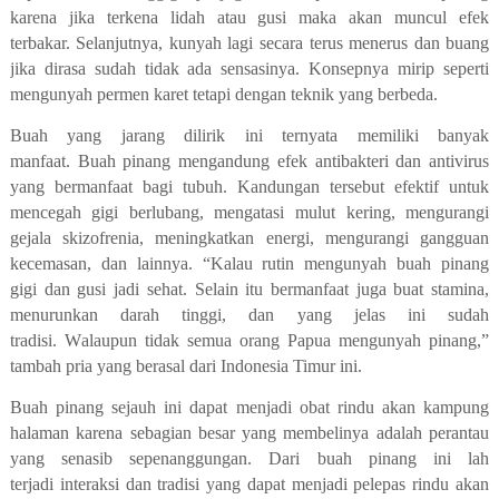
karena jika terkena lidah atau gusi maka akan
muncul
efek
terbakar.
Selanjutnya,
kunyah lagi secara terus menerus dan buang
jika dirasa sudah tidak ada sensasinya.
K
onsepnya
mirip
seperti
mengunyah permen karet
tetapi dengan teknik yang berbeda.
Buah yang jarang dilirik
ini
ternyata memiliki banyak
manfaat
.
Buah pinang mengandung efek antibakteri dan antivirus
yang
bermanfaat bagi tubuh.
Kandungan tersebut
efektif untuk
mencegah gigi berlubang, mengatasi mulut kering, mengurangi
gejala skizofrenia, meningkatkan energi, mengurangi gangguan
kecemasan
,
dan lainnya.
“Kalau rutin mengunyah buah pinang
gigi
dan
gusi jadi sehat
.
S
elain itu
bermanfaat juga
buat stamina,
menurunkan darah tinggi
,
dan yang jelas ini sudah
tradisi
.
W
alaupun tidak semua orang Papua mengunyah pinang
,
”
tambah
pria yang berasal dari Indonesia Timur ini.
Buah pinang sejauh ini dapat menjadi obat
rindu akan
kampung
halaman karena
sebagian besar
yang membeli
nya adalah
perantau
yang senasib sepenanggungan.
Dari
buah pinang
ini lah
terjadi
interaksi dan tradisi yang
dapat menjadi pelepas rindu akan