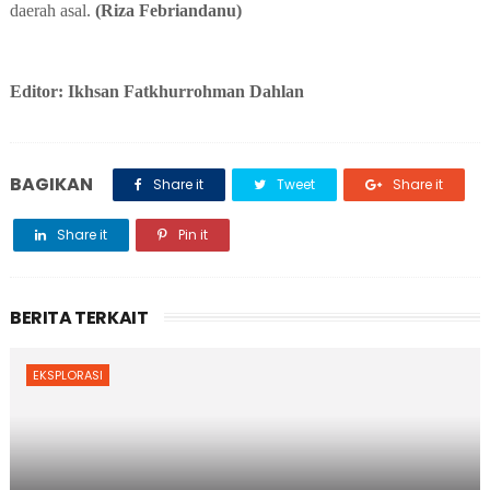
daerah asal
.
(Riza Febriandanu)
Editor: Ikhsan Fatkhurrohman Dahlan
BAGIKAN
Share it
Tweet
Share it
Share it
Pin it
BERITA TERKAIT
EKSPLORASI