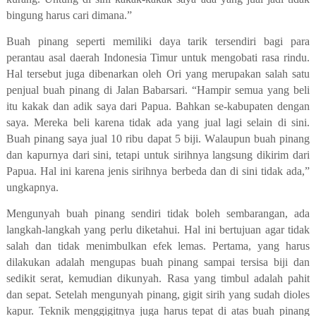
bingung harus cari dimana
.
”
Buah pinang
seperti
memiliki
daya tarik
tersendiri
bagi para
perantau asal daerah Indonesia Timur untuk mengobati rasa rindu.
H
al tersebut
juga
dibenarkan oleh Ori yang merupakan salah satu
penjual buah pinang di J
alan
Babarsari. “Hampir semua yang beli
itu kakak dan adik saya dari Papua
.
B
ahkan
se-kabupaten dengan
saya.
M
ereka beli karena tidak ada yang jual lagi selain di
sini.
Buah pinang saya jual 10
r
ibu
dapat 5 biji
.
W
alaupun buah pinang
dan kapurnya dari sini
,
tetapi
untuk sirihnya langsung dikirim dari
Papua. Hal ini karena jenis sirihnya berbeda dan di
sini tidak ada
,
”
ungkapnya.
Mengunyah buah pinang sendiri tidak boleh sembarangan, ada
langkah-langkah yang perlu diketahui. Hal ini bertujuan
agar tidak
salah dan
tidak
menimbulkan efek lemas. Pertama
,
yang harus
dilakukan adalah mengupas
buah pinang
sampai tersisa biji dan
sedikit serat
,
kemudian dikunyah
.
R
asa yang timbul
adalah
pahit
dan sepat. Setelah mengunyah pinang, gigit sirih yang sudah dioles
kapur.
Teknik menggigitnya juga
harus tepat di
atas buah pinang