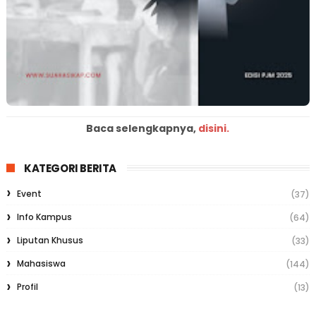
Baca selengkapnya,
disini.
KATEGORI BERITA
Event
(37)
Info Kampus
(64)
Liputan Khusus
(33)
Mahasiswa
(144)
Profil
(13)