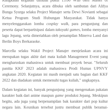
Rangkaian kegiatan dimulai pukul 13.00 WIB oleh Master of
Ceremony. Selanjutnya, acara dibuka oleh sambutan dari Alifya
Bunga Syurga selaku Project Manajer serta Dewi Novianti sebagai
Ketua Program Studi Hubungan Masyarakat. Tidak hanya
menyelenggarakan lomba
cosplay walk
, para pengunjung dan
peserta dapat berpartisipasi dalam
takoyaki games
, lomba menyanyi
lagu Jepang, serta dimeriahkan oleh penampilan Minerva Land dan
Berlin Boys Berkaraoke.
Marcella selaku Wakil Project Manajer menjelaskan acara ini
merupakan tugas akhir dari mata kuliah Management Event yang
mengharuskan mahasiswa untuk membuat proyek besar. "Seluruh
panitia KKF 2023 adalah mahasiswa Prodi Humas UPNVY
angkatan 2020. Kegiatan ini masih menjadi satu bagian dari KKF
2022 dan diadakan untuk memenuhi tugas kuliah," ungkapnya.
Dalam kegiatan ini, banyak pengunjung yang mengenakan pakaian
karakter baik dari anime maupun
game
produksi Jepang. Meskipun
begitu, ada juga yang berpenampilan bak karakter dari pop kultur
negara lain. Keunikan tersebut justru membuat publik beramai-