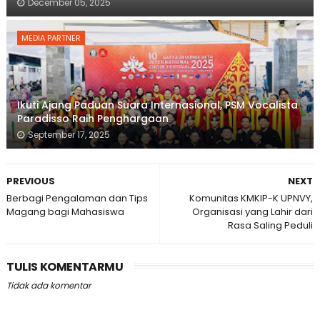
December 05, 2025
MEDIA PARTNER
Ikuti Ajang Paduan Suara Internasional, PSM Vocalista
Paradisso Raih Penghargaan
September 17, 2025
PREVIOUS
NEXT
Berbagi Pengalaman dan Tips
Komunitas KMKIP-K UPNVY,
Magang bagi Mahasiswa
Organisasi yang Lahir dari
Rasa Saling Peduli
TULIS KOMENTARMU
Tidak ada komentar