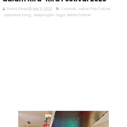
Suara Sikap
Mei 21, 2023
Coswalk
,
Japan Pop Culture
,
Japanese Song
,
Jejepangan Jogja
,
Media Partner