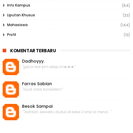
Info Kampus
(64)
Liputan Khusus
(33)
Mahasiswa
(144)
Profil
(13)
KOMENTAR TERBARU
Dadhoyyy.
"gacor kali lpm sikap ini🔥🔥🔥"
Farras Sabian
"loyal, total, konsisten!! "
Besok Sampai
""bahkan, sewaktu duduk di kelas 2 smp ia mend..."