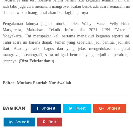
“Acaranya tadi seru soalnya belum pernah ikut kegiatan semacam ini dan
jadi tahu juga cara menanam mangrove. Kalau besok ada acara semacam ini
dan ada waktu luang, pasti akan ikut lagi,” ujarnya.
Pengalaman lainnya juga dituturkan oleh Wahyu Vance Velly Brian
Margaretta, Mahasiswa Teknik Informatika 2021 UPN "Veteran"
Yogyakarta. “Ini merupakan kali pertama mengikuti kegiatan seperti ini.
Tahu acara ini karena diajak temen yang kebetulan jadi panitia, jadi aku
ikut. Acaranya asik, bagus dan yang jelas mengedukasi mengenai
mangrove, oseanografi, serta mitigasi bencana yang terjadi di perairan,”
ucapnya.
(Riza Febriandanu)
Editor: Mutiara Fauziah Nur Awaliah
BAGIKAN
Share it
Tweet
Share it
Share it
Pin it