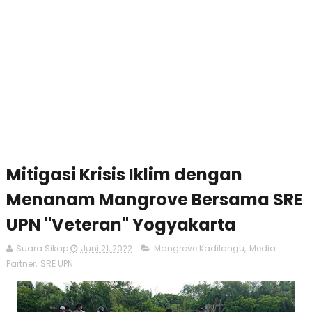
Mitigasi Krisis Iklim dengan
Menanam Mangrove Bersama SRE
UPN "Veteran" Yogyakarta
Suara Sikap
Juni 21, 2022
Mangrove Kadilangu
,
Media
Partner
,
SRE UPN