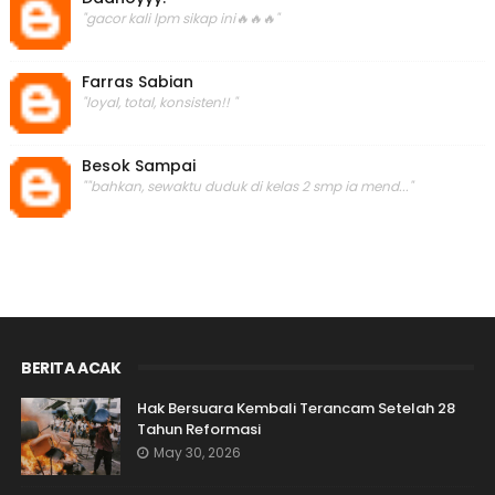
"gacor kali lpm sikap ini🔥🔥🔥"
Farras Sabian
"loyal, total, konsisten!! "
Besok Sampai
""bahkan, sewaktu duduk di kelas 2 smp ia mend..."
BERITA ACAK
Hak Bersuara Kembali Terancam Setelah 28
Tahun Reformasi
May 30, 2026