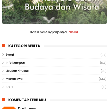
Baca selengkapnya,
disini.
KATEGORI BERITA
Event
(37)
Info Kampus
(64)
Liputan Khusus
(33)
Mahasiswa
(144)
Profil
(13)
KOMENTAR TERBARU
Dadhoyyy.