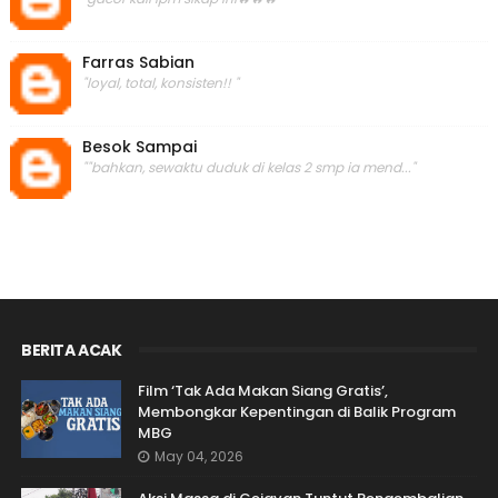
Farras Sabian
"loyal, total, konsisten!! "
Besok Sampai
""bahkan, sewaktu duduk di kelas 2 smp ia mend..."
BERITA ACAK
Film ‘Tak Ada Makan Siang Gratis’,
Membongkar Kepentingan di Balik Program
MBG
May 04, 2026