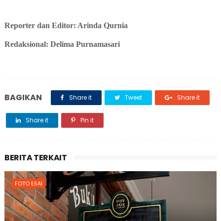
Reporter dan Editor: Arinda Qurnia
Redaksional: Delima Purnamasari
BAGIKAN
Share it
Tweet
Share it
Share it
Pin it
BERITA TERKAIT
FOTO ESAI