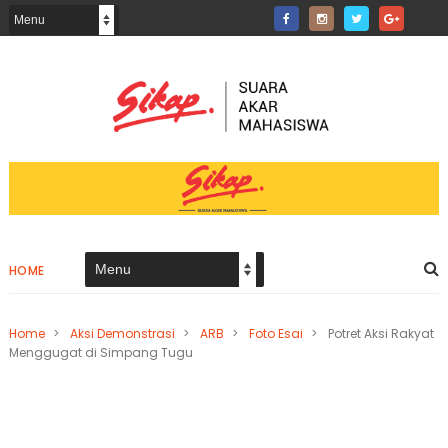
HOME
Home
>
Aksi Demonstrasi
>
ARB
>
Foto Esai
>
Potret Aksi Rakyat
Menggugat di Simpang Tugu