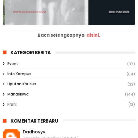
Baca selengkapnya,
disini.
KATEGORI BERITA
Event
(37)
Info Kampus
(64)
Liputan Khusus
(33)
Mahasiswa
(144)
Profil
(13)
KOMENTAR TERBARU
Dadhoyyy.
"gacor kali lpm sikap ini🔥🔥🔥"