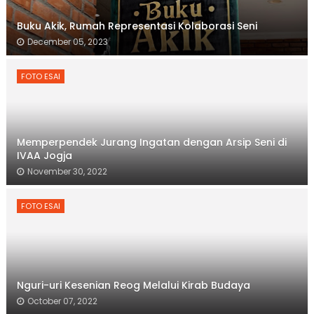
Buku Akik, Rumah Representasi Kolaborasi Seni
December 05, 2023
FOTO ESAI
Memperpendek Jurang Ingatan dengan Arsip Seni di
IVAA Jogja
November 30, 2022
FOTO ESAI
Nguri-uri Kesenian Reog Melalui Kirab Budaya
October 07, 2022