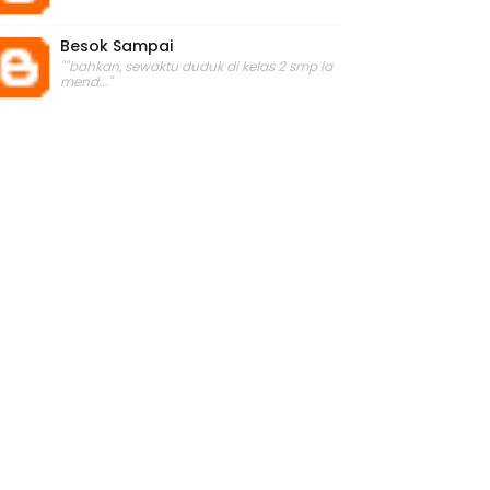
Besok Sampai
""bahkan, sewaktu duduk di kelas 2 smp ia
mend..."