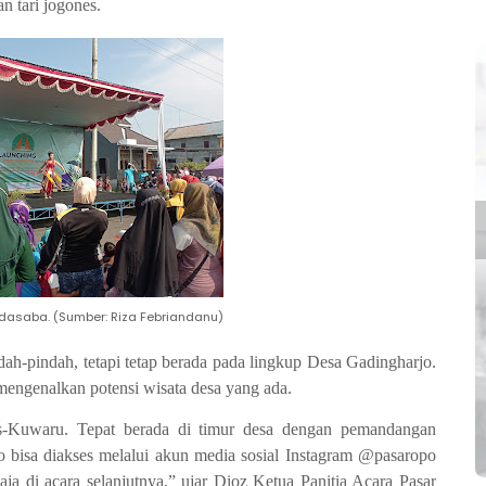
dan tari jogones.
edasaba. (Sumber: Riza Febriandanu)
ah-pindah, tetapi tetap berada pada lingkup Desa Gadingharjo.
k mengenalkan potensi wisata desa yang ada.
as-Kuwaru. Tepat berada di timur desa dengan pemandangan
 bisa diakses melalui akun media sosial Instagram @pasaropo
ja di acara selanjutnya,” ujar Dioz Ketua Panitia Acara Pasar