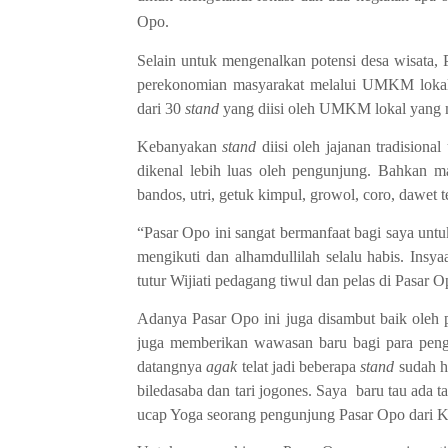
Opo.
Selain untuk mengenalkan potensi desa wisata,
perekonomian masyarakat melalui UMKM lokal 
dari 30
stand
yang diisi oleh UMKM lokal yang m
Kebanyakan
stand
diisi oleh jajanan tradision
dikenal lebih luas oleh pengunjung. Bahkan ma
bandos, utri, getuk kimpul, growol, coro, dawet 
“Pasar Opo ini sangat bermanfaat bagi saya untu
mengikuti dan alhamdullilah selalu habis. Insya
tutur Wijiati pedagang tiwul dan pelas di Pasar O
Adanya Pasar Opo ini juga disambut baik oleh 
juga memberikan wawasan baru bagi para pengu
datangnya
agak
telat jadi beberapa
stand
sudah ha
biledasaba dan tari jogones. Saya baru tau ada ta
ucap Yoga seorang pengunjung Pasar Opo dari K