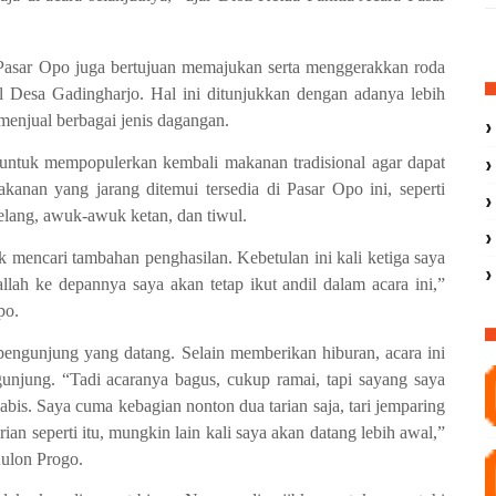
 Pasar Opo juga bertujuan memajukan serta menggerakkan roda
Desa Gadingharjo. Hal ini ditunjukkan dengan adanya lebih
enjual berbagai jenis dagangan.
al untuk mempopulerkan kembali makanan tradisional agar dapat
kanan yang jarang ditemui tersedia di Pasar Opo ini, seperti
telang, awuk-awuk ketan, dan tiwul.
k mencari tambahan penghasilan. Kebetulan ini kali ketiga saya
allah ke depannya saya akan tetap ikut andil dalam acara ini,”
po.
pengunjung yang datang. Selain memberikan hiburan, acara ini
njung. “Tadi acaranya bagus, cukup ramai, tapi sayang saya
bis. Saya cuma kebagian nonton dua tarian saja, tari jemparing
rian seperti itu, mungkin lain kali saya akan datang lebih awal,”
ulon Progo.