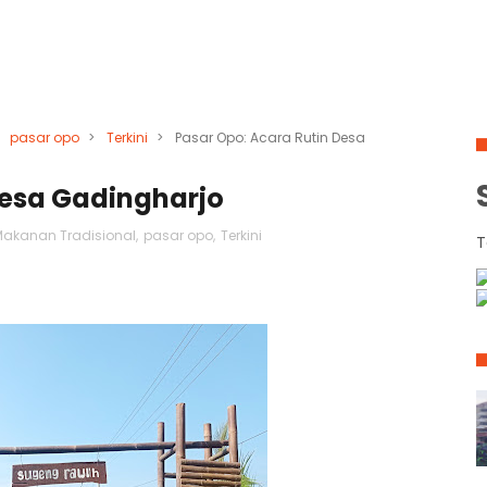
pasar opo
>
Terkini
>
Pasar Opo: Acara Rutin Desa
Desa Gadingharjo
akanan Tradisional
,
pasar opo
,
Terkini
T