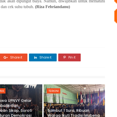
dak akan dipungut biaya. Namun, diwajibkan untuk mematuhi
 dan cek suhu tubuh.
(Riza Febriandanu)
Share it
Share it
Pin it
WA
TERKINI
swa UPNVY Gelar
mbolik dan
aan Sikap, Soroti
Sambut 1 Sura, Ribuan
uran Demokrasi
Warga Ikuti Tradisi Mubeng