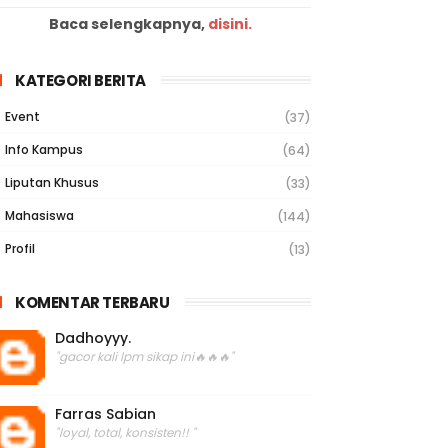
Baca selengkapnya,
disini.
KATEGORI BERITA
Event
(37)
Info Kampus
(64)
Liputan Khusus
(33)
Mahasiswa
(144)
Profil
(13)
KOMENTAR TERBARU
Dadhoyyy.
"gacor kali lpm sikap ini🔥🔥🔥"
Farras Sabian
"loyal, total, konsisten!! "