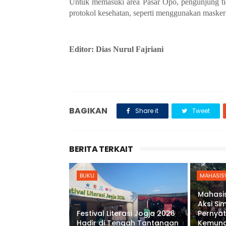
Untuk memasuki area Pasar Opo, pengunjung ti
protokol kesehatan, seperti menggunakan masker
Editor: Dias Nurul Fajriani
BAGIKAN
Share it
Tweet
BERITA TERKAIT
BUKU
MAHASIS
Mahasi
Aksi Si
Festival Literasi Jogja 2026
Pernyat
Hadir di Tengah Tantangan
Kemund