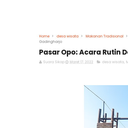
Home
>
desa wisata
>
Makanan Tradisional
>
Gadingharjo
Pasar Opo: Acara Rutin 
Suara Sikap
Maret 17, 2022
desa wisata
,
M