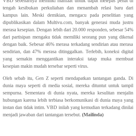
V
BD
sebenarnya memiliki manfaat
untuk
dapat melepas penat di
tengah kesibukan perkuliahan
dan
menambah relasi baru
dari
kampus lain.
Meski demikian, mengacu pada
penelitian yang
dipublikasikan dalam Multivu.com
, banyak generasi muda justru
merasa kesepian. Dengan lebih dari 20.000 responden,
sebesar 54%
dari partisipan
mengaku
tidak
memiliki
seorang pun yang
dikenal
dengan baik. Sebesar 46% merasa terkadang sendirian atau merasa
sendirian, dan 47% merasa ditinggalkan.
Terlebih,
koneksi digital
yang
se
makin menggantikan interaksi tatap muka
membuat
kesepian makin mudah tersebar seperti virus.
Oleh sebab itu, Gen Z seperti mendapatkan tantangan ganda. Di
dunia maya seperti di media sosial, mereka dituntut untuk tampil
sempurna. Sementara di dunia nyata, mereka kesulitan menjalin
hubungan karena lebih terbiasa berkomunikasi di dunia maya yang
instan dan tidak intim. VBD inilah yang kemudian
terkadang
dinilai
menjadi jawaban dari tantangan tersebut.
(Mailinda)