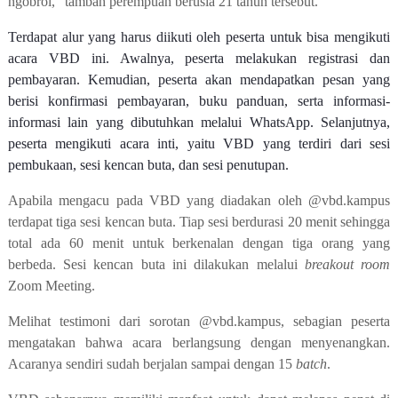
ngobrol
,
”
tambah
perempuan berusia 21 tahun
tersebut.
Terdapat alur yang harus diikuti oleh peserta untuk bisa mengikuti
acara VBD ini. Awalnya,
peserta melakukan registrasi dan
pembayaran. Kemudian, peserta akan mendapatkan pesan yang
berisi konfirmasi pembayaran,
buku panduan
, serta informasi-
informasi lain yang dibutuhkan melalui WhatsApp. Selanjutnya,
peserta mengikuti acara inti, yaitu VBD yang terdiri dari sesi
pembukaan, sesi
kencan buta
, dan sesi penutupan.
Apabila mengacu pada VBD yang diadakan
oleh @vbd.kampus
terdapat tiga
sesi
kencan buta.
Tiap sesi
berdurasi
20 menit sehingga
total ada 60 menit untuk berkenalan dengan
tiga
orang yang
berbeda. Sesi
kencan buta ini
dilakukan melalui
breakout room
Zoom Meeting.
Melihat testimoni dari sorotan
@vbd.kampus
, sebagian peserta
mengatakan bahwa acara berlangsung dengan menyenangkan.
Acaranya sendiri sudah berjalan sampai dengan 15
batch
.