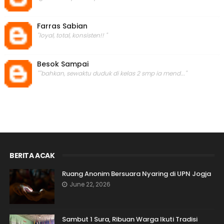
Farras Sabian
"loyal, total, konsisten!! "
Besok Sampai
""bahkan, sewaktu duduk di kelas 2 smp ia mend..."
BERITA ACAK
Ruang Anonim Bersuara Nyaring di UPN Jogja
June 22, 2026
Sambut 1 Sura, Ribuan Warga Ikuti Tradisi