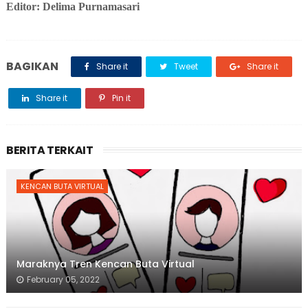
Editor: Delima Purnamasari
BAGIKAN
Share it
Tweet
Share it
Share it
Pin it
BERITA TERKAIT
KENCAN BUTA VIRTUAL
Maraknya Tren Kencan Buta Virtual
February 05, 2022