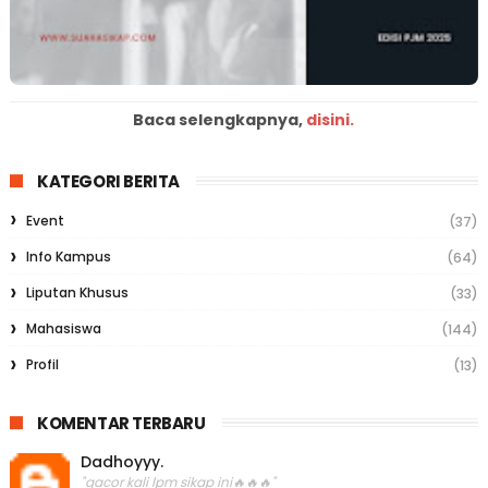
Baca selengkapnya,
disini.
KATEGORI BERITA
Event
(37)
Info Kampus
(64)
Liputan Khusus
(33)
Mahasiswa
(144)
Profil
(13)
KOMENTAR TERBARU
Dadhoyyy.
"gacor kali lpm sikap ini🔥🔥🔥"