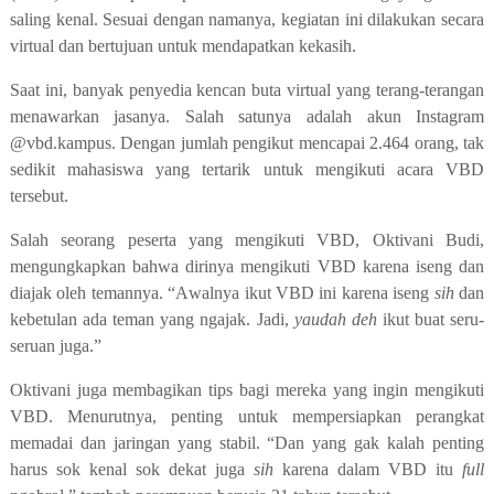
saling kenal. Sesuai dengan namanya,
kegiatan ini dilakukan secara
virtual dan bertujuan
untuk mendapatkan kekasih.
S
aat ini
,
banyak penyedia kencan buta virtual yang terang-terangan
menawarkan jasanya. Salah satunya
adalah
akun Instagram
@vbd.kampus.
Dengan jumlah pengikut mencapai 2.464 orang, t
ak
sedikit mahasiswa yang tertarik untuk mengikuti
acara VBD
tersebut.
Salah seorang peserta yang mengikuti VBD, Oktivani Budi,
mengungkapkan bahwa dirinya mengikuti VBD karena iseng dan
diajak oleh temannya. “
A
walnya ikut VBD ini karena iseng
sih
dan
kebetulan ada tem
a
n yang ngajak
.
J
adi
,
yaudah deh
ikut buat seru-
seruan juga.”
Oktivani juga membagikan tips
bagi mereka yang
ingin mengikuti
VBD
.
Menurutnya, penting untuk
mempersiapkan perangkat
memadai dan jaringan yang stabil.
“Dan yang gak kalah penting
harus sok kenal sok dekat juga
sih
karena dalam VBD itu
full