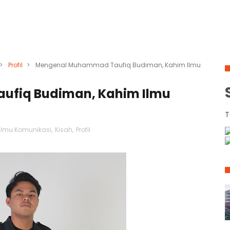
>
Profil
>
Mengenal Muhammad Taufiq Budiman, Kahim Ilmu
fiq Budiman, Kahim Ilmu
T
Ilmu Komunikasi
,
Kisah
,
Profil