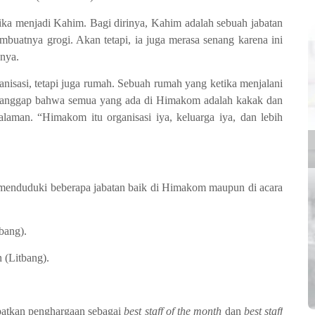
ika menjadi Kahim. Bagi dirinya
,
Kahim adalah sebuah jabatan
embuatnya grogi. Akan tetapi
,
ia juga merasa senang karena ini
nya.
nisasi
, te
tapi juga rumah. Sebuah rumah yang ketika menjalani
nganggap bahwa semua yang ada di Himakom adalah kakak dan
laman.
“Himakom itu organisasi iya, keluarga iya, dan lebih
t menduduki beberapa jabatan baik di Himakom maupun di
acara
bang).
 (Litbang).
patkan penghargaan
sebagai
best staff of the month
dan
best staff