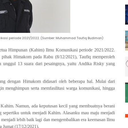
kasi periode 2021/2022. (Sumber: Muhammad Taufiq Budiman)
etua Himpunan (Kahim) Ilmu Komunikasi periode 2021/2022.
 pihak
Himakom pada Rabu (8/12/2021)
,
Taufiq memperoleh
a un
ggul 13 suara dari pesaingnya
, yaitu
Andika Risky yang
bung dengan
Himakom didasari oleh beberapa hal. Mulai dari
gin menghimpun serta memfasilitasi warga komunikasi
, hingga
i K
ahim
.
Namun, ada keputusan kecil
yang membuatnya
berani
ng sepertiku untuk menjadi Kahim.
Alasanku mau maju menjadi
menjadi lebih baik lagi dan mengembalikan era
keemasan
I
lmu
da Jumat (17/12/2021)
.