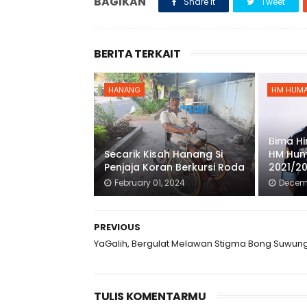
BAGIKAN
Share it
Tweet
BERITA TERKAIT
HANANG
HM HUM
Bima Hi
Secarik Kisah Hanang Si
HM Hum
Penjaja Koran Berkursi Roda
2021/2
February 01, 2024
Decemb
PREVIOUS
YaGalih, Bergulat Melawan Stigma Bong Suwun
TULIS KOMENTARMU