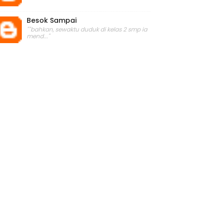
Besok Sampai
""bahkan, sewaktu duduk di kelas 2 smp ia
mend..."