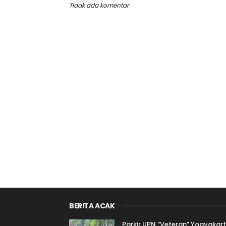
Tidak ada komentar
BERITA ACAK
Parkir UPN “Veteran” Yogyakar