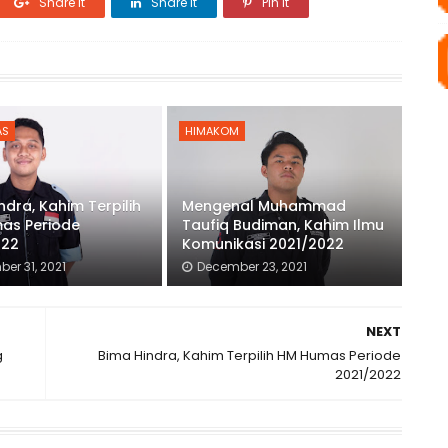
Share it
Share it
Pin it
AS
HIMAKOM
ndra, Kahim Terpilih
Mengenal Muhammad
as Periode
Taufiq Budiman, Kahim Ilmu
022
Komunikasi 2021/2022
er 31, 2021
December 23, 2021
NEXT
g
Bima Hindra, Kahim Terpilih HM Humas Periode
2021/2022