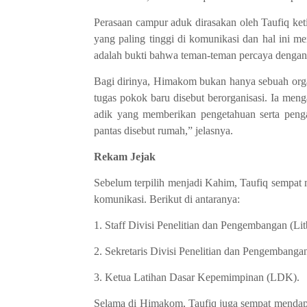
Perasaan campur aduk dirasakan oleh Taufiq ket
yang paling tinggi di komunikasi dan hal ini m
adalah
bukti bahwa teman-teman percaya dengan
Bagi dirinya
,
Himakom bukan hanya sebuah orga
tugas pokok
baru disebut berorganisasi. Ia me
adik yang memberikan
pengetahuan
serta
penga
pantas disebut rumah
,
” jelasnya.
Rekam Jejak
Sebelum terpilih menjadi Kahim, Taufiq sempa
komunikasi. Berikut di
antaranya:
1. Staff
D
ivisi Penelitian dan Pengembangan (Lit
2. Sekretaris
D
ivisi Penelitian dan Pengembangan
3. Ketua Latihan Dasar Kepemimpinan
(
LDK
).
Selama di Himakom, Taufiq juga sempat menda