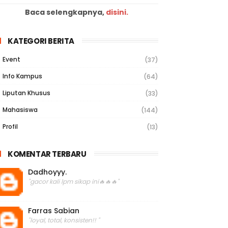
Baca selengkapnya,
disini.
KATEGORI BERITA
Event
(37)
Info Kampus
(64)
Liputan Khusus
(33)
Mahasiswa
(144)
Profil
(13)
KOMENTAR TERBARU
Dadhoyyy.
"gacor kali lpm sikap ini🔥🔥🔥"
Farras Sabian
"loyal, total, konsisten!! "