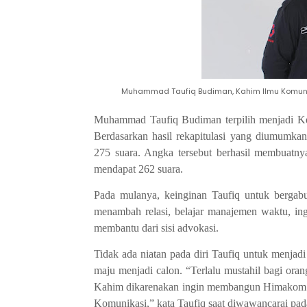
Muhammad Taufiq Budiman, Kahim Ilmu Komuni
Muhammad Taufiq Budiman terpilih menjadi K
Berdasarkan hasil rekapitulasi yang diumumkan
275 suara
. Angka tersebut berhasil membuatny
mendapat
262 suara.
Pada mulanya, keinginan Taufiq
untuk berga
menambah relasi, belajar manajemen waktu, in
membantu dari sisi
advokasi
.
Tidak ada niatan pada diri Taufiq untuk menjad
maju
menjadi
c
alon.
“Terlalu mustahil bagi ora
Kahim dikarenakan ingin membangun
H
imakom 
K
omunikasi
,
” kata Taufiq saat diwawancarai pa