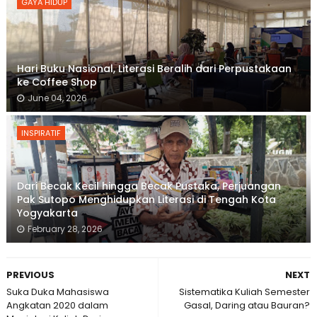
GAYA HIDUP
Hari Buku Nasional, Literasi Beralih dari Perpustakaan
ke Coffee Shop
June 04, 2026
INSPIRATIF
Dari Becak Kecil hingga Becak Pustaka, Perjuangan
Pak Sutopo Menghidupkan Literasi di Tengah Kota
Yogyakarta
February 28, 2026
PREVIOUS
NEXT
Suka Duka Mahasiswa
Sistematika Kuliah Semester
Angkatan 2020 dalam
Gasal, Daring atau Bauran?