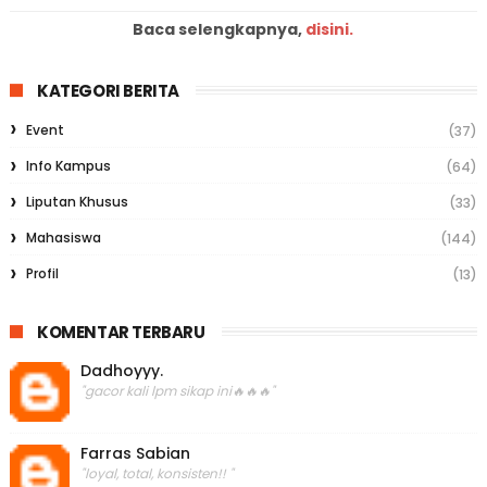
Baca selengkapnya,
disini.
KATEGORI BERITA
Event
(37)
Info Kampus
(64)
Liputan Khusus
(33)
Mahasiswa
(144)
Profil
(13)
KOMENTAR TERBARU
Dadhoyyy.
"gacor kali lpm sikap ini🔥🔥🔥"
Farras Sabian
"loyal, total, konsisten!! "