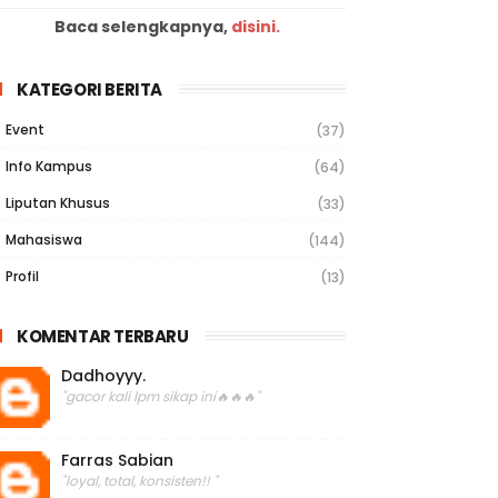
Baca selengkapnya,
disini.
KATEGORI BERITA
Event
(37)
Info Kampus
(64)
Liputan Khusus
(33)
Mahasiswa
(144)
Profil
(13)
KOMENTAR TERBARU
Dadhoyyy.
"gacor kali lpm sikap ini🔥🔥🔥"
Farras Sabian
"loyal, total, konsisten!! "