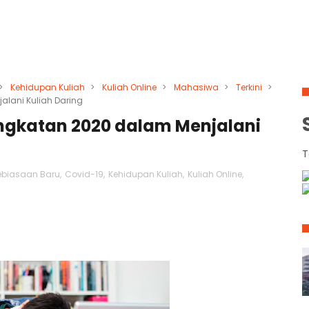
>
Kehidupan Kuliah
>
Kuliah Online
>
Mahasiwa
>
Terkini
>
lani Kuliah Daring
gkatan 2020 dalam Menjalani
T
ebiasaan Baru
,
Covid-19
,
Kehidupan Kuliah
,
Kuliah Online
,