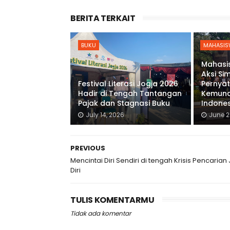
BERITA TERKAIT
BUKU
MAHASIS
Mahasi
Aksi Si
Festival Literasi Jogja 2026
Pernyat
Hadir di Tengah Tantangan
Kemund
Pajak dan Stagnasi Buku
Indone
July 14, 2026
June 2
PREVIOUS
Mencintai Diri Sendiri di tengah Krisis Pencarian 
Diri
TULIS KOMENTARMU
Tidak ada komentar