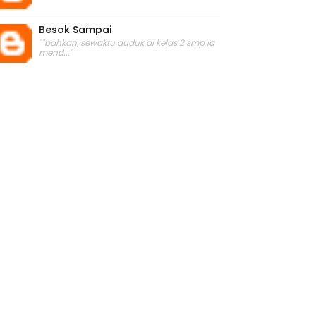
Besok Sampai
""bahkan, sewaktu duduk di kelas 2 smp ia
mend..."