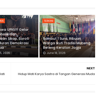
WA
TERKINI
swa UPNVY Gelar
mbolik dan
aan Sikap, Soroti
Sambut 1 Sura, Ribuan
uran Demokrasi
Warga Ikuti Tradisi Mubeng
sia
Beteng Keraton Jogja
5, 2026
June 18, 2026
NEXT
Jati
Hidup Mati Karya Sastra di Tangan Generasi Muda