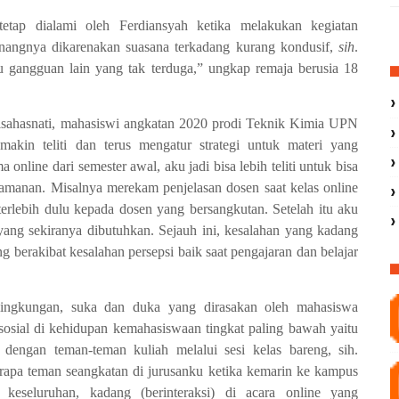
 tetap dialami oleh Ferdiansyah ketika melakukan kegiatan
 senangnya dikarenakan suasana terkadang kurang kondusif,
sih
.
u gangguan lain yang tak terduga,” ungkap remaja berusia 18
Aisahasnati, mahasiswi angkatan 2020 prodi Teknik Kimia UPN
akin teliti dan terus mengatur strategi untuk materi yang
nline dari semester awal, aku jadi bisa lebih teliti untuk bisa
amanan. Misalnya merekam penjelasan dosen saat kelas online
terlebih dulu kepada dosen yang bersangkutan. Setelah itu aku
s yang sekiranya dibutuhkan. Sejauh ini, kesalahan yang kadang
ng berakibat kesalahan persepsi baik saat pengajaran dan belajar
lingkungan, suka dan duka yang dirasakan oleh mahasiswa
sosial di kehidupan kemahasiswaan tingkat paling bawah yaitu
dengan teman-teman kuliah melalui sesi kelas bareng, sih.
rapa teman seangkatan di jurusanku ketika kemarin ke kampus
seluruhan, kadang (berinteraksi) di acara online yang