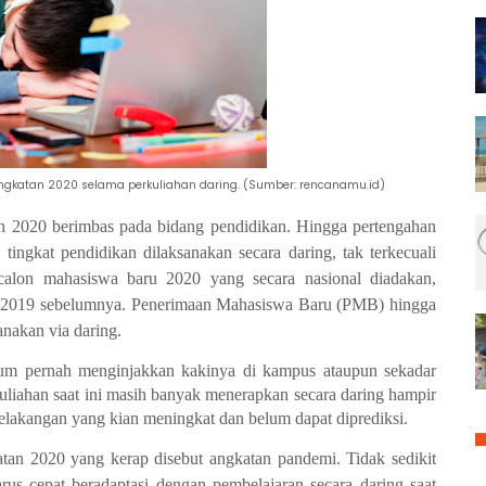
angkatan 2020 selama perkuliahan daring. (Sumber: rencanamu.id)
un 2020 berimbas pada bidang pendidikan. Hingga pertengahan
tingkat pendidikan dilaksanakan secara daring, tak terkecuali
 calon mahasiswa baru 2020 yang secara nasional diadakan,
un 2019 sebelumnya. Penerimaan Mahasiswa Baru (PMB) hingga
anakan via daring.
um pernah menginjakkan kakinya di kampus ataupun sekadar
liahan saat ini masih banyak menerapkan secara daring hampir
elakangan yang kian meningkat dan belum dapat diprediksi.
tan 2020 yang kerap disebut angkatan pandemi. Tidak sedikit
s cepat beradaptasi dengan pembelajaran secara daring saat