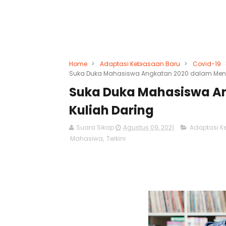
Home
>
Adaptasi Kebiasaan Baru
>
Covid-19
Suka Duka Mahasiswa Angkatan 2020 dalam Menja
Suka Duka Mahasiswa An
Kuliah Daring
Suara Sikap
Agustus 09, 2021
Adaptasi K
Mahasiwa
,
Terkini