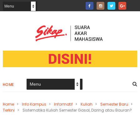
HOME
Home
>
Info Kampus
>
Informatif
>
Kuliah
>
Semester Baru
>
Terkini
>
Sistematika Kuliah Semester Gasal, Daring atau Bauran?