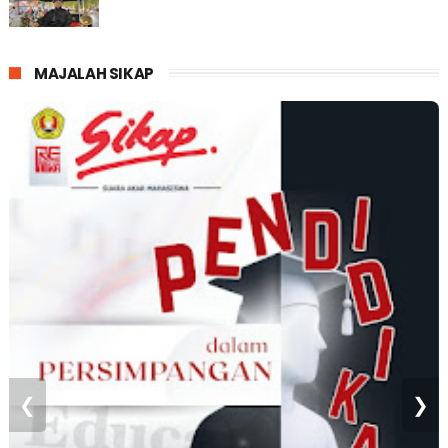
MAJALAH SIKAP
❮
❯