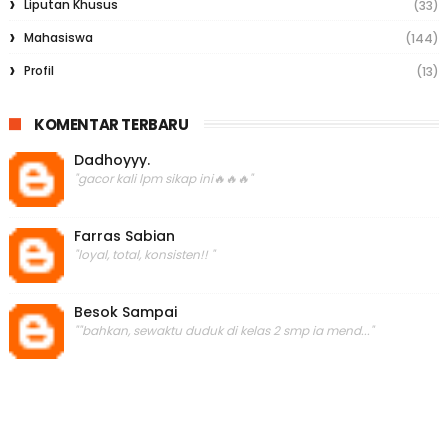
Liputan Khusus
(33)
Mahasiswa
(144)
Profil
(13)
KOMENTAR TERBARU
Dadhoyyy.
"gacor kali lpm sikap ini🔥🔥🔥"
Farras Sabian
"loyal, total, konsisten!! "
Besok Sampai
""bahkan, sewaktu duduk di kelas 2 smp ia mend..."