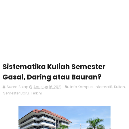
Sistematika Kuliah Semester
Gasal, Daring atau Bauran?
Suara Sikap
Agustus 16, 2021
Info Kampus
,
Informatif
,
Kuliah
,
Semester Baru
,
Terkini