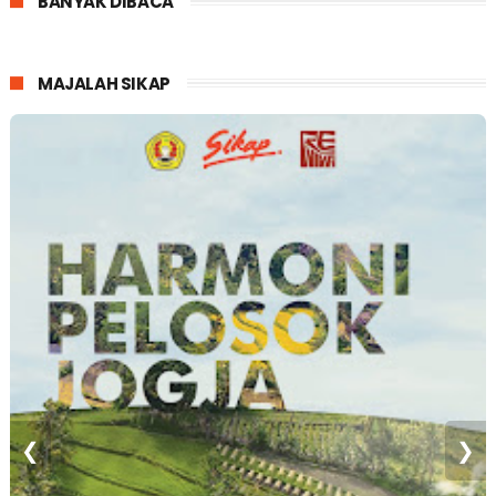
BANYAK DIBACA
MAJALAH SIKAP
❮
❯