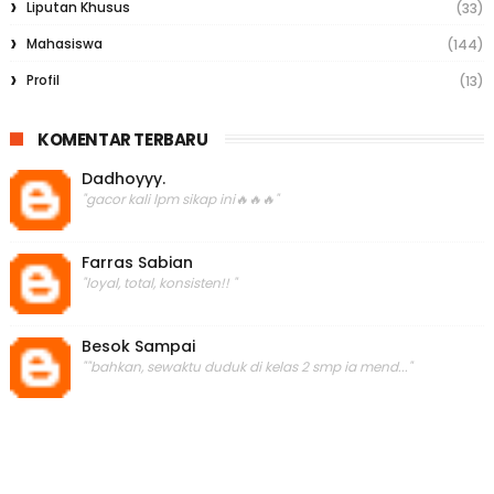
Liputan Khusus
(33)
Mahasiswa
(144)
Profil
(13)
KOMENTAR TERBARU
Dadhoyyy.
"gacor kali lpm sikap ini🔥🔥🔥"
Farras Sabian
"loyal, total, konsisten!! "
Besok Sampai
""bahkan, sewaktu duduk di kelas 2 smp ia mend..."