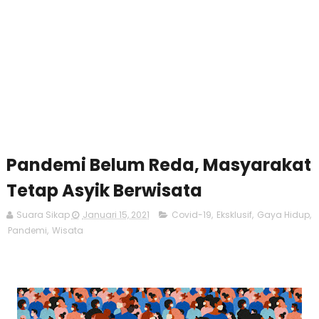
Pandemi Belum Reda, Masyarakat
Tetap Asyik Berwisata
Suara Sikap
Januari 15, 2021
Covid-19
,
Eksklusif
,
Gaya Hidup
,
Pandemi
,
Wisata