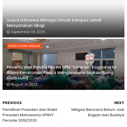
Suara Istimewa Wimaya Desak Kampus untuk
Menyatakan Sikap
September 08, 2025
KERACUNAN MASSAL
Peserta dan Panitia PKKBN UPN "Veteran" Yogyakarta
Alami Keracunan Pasca Mengonsumsi Makan Siang
Outbound
August 19, 2023
PREVIOUS
NEXT
Pemilihan Presiden dan Wakil
Mitigasi Bencana Belum Jadi
Presiden Mahasiswa UPNVY
Bagian dari Budaya
Periode 2019/2020