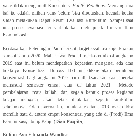
yang tidak mengambil Konsentrasi
Public Relations
. Memang dua
hal itu adalah pilihan yang belum bisa diputuskan, kecuali ketika
sudah melakukan Rapat Resmi Evaluasi Kurikulum. Sampai saat
ini, proses evaluasi terus dilakukan oleh pihak Jurusan Ilmu
Komunikasi.
Berdasarkan keterangan Panji terkait target evaluasi diperkirakan
sampai tahun 2020, Mahasiswa Prodi Ilmu Komunikasi angkatan
2019 saat ini belum mendapatkan kepastian mengenai ada atau
tidaknya Konsentrasi Humas. Hal ini dikarenakan pemilihan
konsentrasi bagi angkatan 2019 baru dilaksanakan saat mereka
memasuki semester empat atau di tahun 2021. “Metode
pembelajaran, mata kuliah, dan segala bentuk proses kegiatan
belajar mengajar akan tetap dilakukan seperti kurikulum
sebelumnya. Oleh karena itu, untuk angkatan 2018 masih bisa
memilih satu di antara empat konsentrasi yang ada di (Prodi) Ilmu
Komunikasi,” tutup Panji.
(
Dian Puspita
)
Editor
: Ayu Fitmanda Wandira