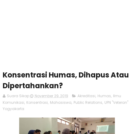
Konsentrasi Humas, Dihapus Atau
Dipertahankan?
Suara Sikap
November 29, 2019
Akreditasi
,
Humas
,
Ilmu
Komunikasi
,
Konsentrasi
,
Mahasiswa
,
Public Relations
,
UPN "Veteran"
Yogyakarta