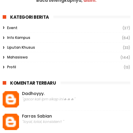
Baca selengkapnya,
disini.
KATEGORI BERITA
Event
(37)
Info Kampus
(64)
Liputan Khusus
(33)
Mahasiswa
(144)
Profil
(13)
KOMENTAR TERBARU
Dadhoyyy.
"gacor kali lpm sikap ini🔥🔥🔥"
Farras Sabian
"loyal, total, konsisten!! "