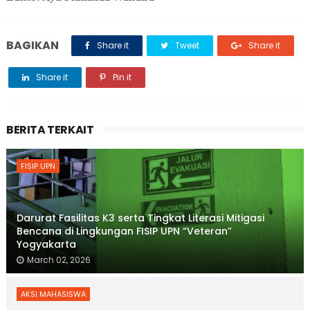
BAGIKAN
Share it
Tweet
Share it
Share it
Pin it
BERITA TERKAIT
FISIP UPN
Darurat Fasilitas K3 serta Tingkat Literasi Mitigasi
Bencana di Lingkungan FISIP UPN “Veteran”
Yogyakarta
March 02, 2026
AKSI MAHASISWA