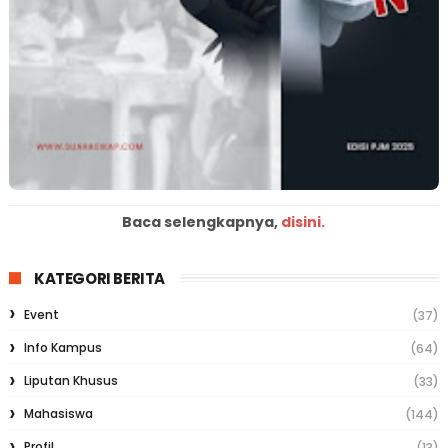
Baca selengkapnya,
disini.
KATEGORI BERITA
Event
(37)
Info Kampus
(64)
Liputan Khusus
(33)
Mahasiswa
(144)
Profil
(13)