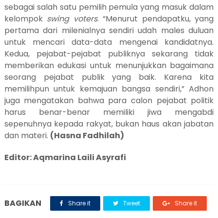
sebagai salah satu pemilih pemula yang masuk dalam
kelompok
swing voters
. “Menurut pendapatku, yang
pertama dari milenialnya sendiri udah males duluan
untuk mencari data-data mengenai kandidatnya.
K
edua
,
pejabat-pejabat publiknya sekarang tidak
memberikan edukasi untuk menunjukkan bagaimana
seorang pejabat publik yang baik. Karena kita
memilihpun untuk kemajuan bangsa sendiri,”
Adhon
juga mengatakan bahwa para calon pejabat politik
harus benar-benar memiliki jiwa mengabdi
sepenuhnya kepada rakyat, bukan haus akan jabatan
dan materi.
(
Hasna Fadhilah)
Editor: Aqmarina Laili Asyrafi
BAGIKAN
Share it
Tweet
Share it