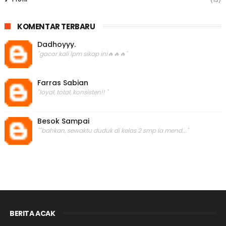
KOMENTAR TERBARU
Dadhoyyy.
"gacor kali lpm sikap ini🔥🔥🔥"
Farras Sabian
"loyal, total, konsisten!! "
Besok Sampai
""bahkan, sewaktu duduk di kelas 2 smp ia mend..."
BERITA ACAK