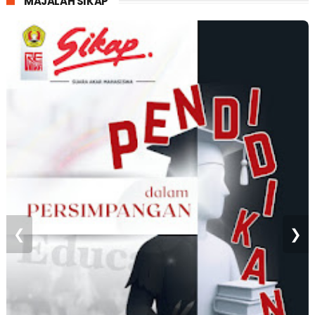
MAJALAH SIKAP
❮
❯