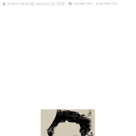
Suara Sikap
Januari 22, 2019
review film
,
Soe Hok Gie