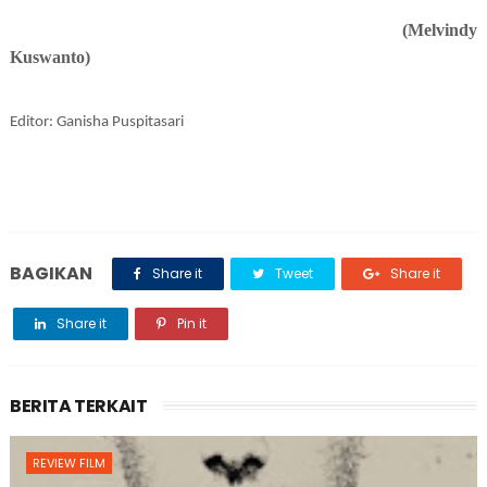
(Melvindy
Kuswanto)
Editor: Ganisha Puspitasari
BAGIKAN
Share it
Tweet
Share it
Share it
Pin it
BERITA TERKAIT
REVIEW FILM