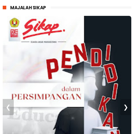
MAJALAH SIKAP
❮
❯