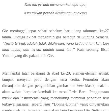
Kita tak pernah menanamkan apa-apa,
Kita takkan pernah kehilangan apa-apa
Gie meninggal tepat sehari sebelum hari ulang tahunnya ke-27
tahun. Diduga akibat menghirup gas beracun di Gunung Semeru.
“Nasib terbaik adalah tidak dilahirkan, yang kedua dilahirkan tapi
mati muda, dan tersial adalah umur tua.”
Kata seorang filsuf
Yunani yang disepakati oleh Gie.
Mengambil latar belakang di abad ke-20, elemen-elemen artistik
tampak menyatu padu dengan tema cerita. Penonton akan
dimanjakan dengan pengambilan gambar dan
tone
klasik, seakan-
akan waktu berputar kembali ke masa Orde Baru. Penggunaan
musik dan instrumental yang mendukung membuat penonton ikut
terbawa suasana, seperti lagu “Donna-Donna” yang dinyanyikan
merdu oleh Ira, ternyata merupakan lagu kesukaan Gie. Setiap alur