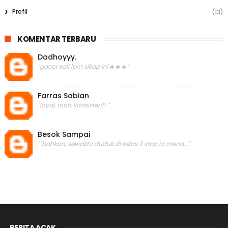
Profil
(13)
KOMENTAR TERBARU
Dadhoyyy.
"gacor kali lpm sikap ini🔥🔥🔥"
Farras Sabian
"loyal, total, konsisten!! "
Besok Sampai
""bahkan, sewaktu duduk di kelas 2 smp ia mend..."
BERITA ACAK