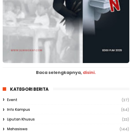
Baca selengkapnya,
disini.
KATEGORI BERITA
Event
(37)
Info Kampus
(64)
Liputan Khusus
(33)
Mahasiswa
(144)