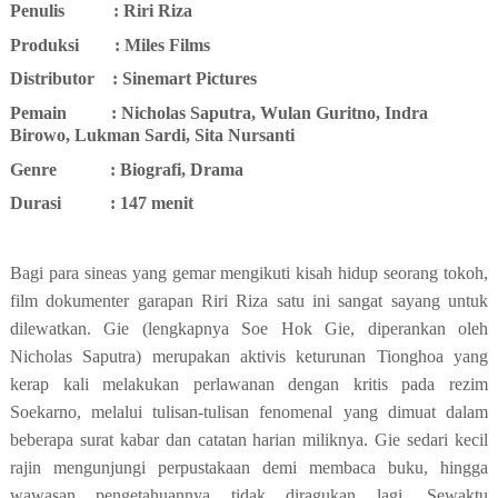
Penulis
: Riri Riza
Produksi
: Miles Films
Distributor
: Sinemart Pictures
Pemain
: Nicholas Saputra, Wulan Guritno, Indra
Birowo, Lukman Sardi, Sita Nursanti
Genre
: Biografi, Drama
Durasi
: 147 menit
Bagi para sineas yang gemar mengikuti kisah hidup seorang tokoh,
film dokumenter garapan Riri Riza satu ini sangat sayang untuk
dilewatkan. Gie (lengkapnya Soe Hok Gie, diperankan oleh
Nicholas Saputra) merupakan aktivis keturunan Tionghoa yang
kerap kali melakukan perlawanan dengan kritis pada rezim
Soekarno, melalui tulisan-tulisan fenomenal yang dimuat dalam
beberapa surat kabar dan catatan harian miliknya. Gie sedari kecil
rajin mengunjungi perpustakaan demi membaca buku, hingga
wawasan pengetahuannya tidak diragukan lagi. Sewaktu