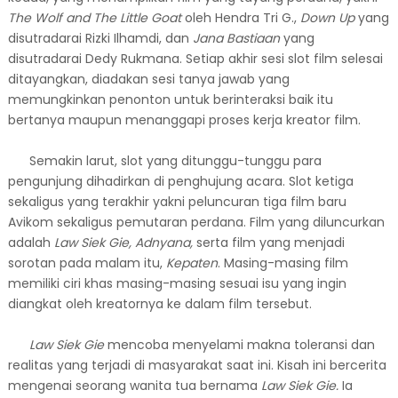
The Wolf and The Little Goat
oleh Hendra Tri G.,
Down Up
yang
disutradarai Rizki Ilhamdi, dan
Jana Bastiaan
yang
disutradarai Dedy Rukmana. Setiap akhir sesi slot film selesai
ditayangkan, diadakan sesi tanya jawab yang
memungkinkan penonton untuk berinteraksi baik itu
bertanya maupun menanggapi proses kerja kreator film.
Semakin larut, slot yang ditunggu-tunggu para
pengunjung dihadirkan di penghujung acara. Slot ketiga
sekaligus yang terakhir yakni peluncuran tiga film baru
Avikom sekaligus pemutaran perdana. Film yang diluncurkan
adalah
Law Siek Gie,
Adnyana,
serta film yang menjadi
sorotan pada malam itu,
Kepaten
.
Masing-masing film
memiliki ciri khas masing-masing sesuai isu yang ingin
diangkat oleh kreatornya ke dalam film tersebut.
Law Siek Gie
mencoba menyelami makna toleransi dan
realitas yang terjadi di masyarakat saat ini. Kisah ini bercerita
mengenai seorang wanita tua bernama
Law Siek Gie.
I
a