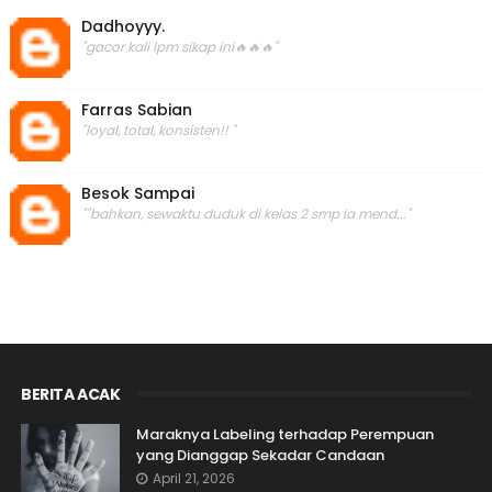
Dadhoyyy.
"gacor kali lpm sikap ini🔥🔥🔥"
Farras Sabian
"loyal, total, konsisten!! "
Besok Sampai
""bahkan, sewaktu duduk di kelas 2 smp ia mend..."
BERITA ACAK
Maraknya Labeling terhadap Perempuan
yang Dianggap Sekadar Candaan
April 21, 2026