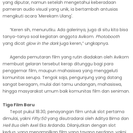
yang diputar, namun setelah mengetahui keberadaan
pameran audio visual yang unik, ia bertambah antusias
mengikuti acara 'Merekam Ulang'.
“Keren sih, menurutku. Ada galerinya, juga di situ kita bisa
tanya-tanya soal kegiatan anggota Avikom.
Photobooth
yang dicat
glow in the dark
juga keren,” ungkapnya.
Agenda pemutaran film yang rutin diadakan oleh Avikom
membuat gelaran tersebut kerap ditunggu bagi para
penggemar film, maupun mahasiswa yang menggeluti
komunitas serupa. Tengok saja,
pengunjung yang datang
sangat beragam, mulai dari tamu undangan, mahasiswa,
hingga masyarakat umum baik komunitas film dan seniman.
Tiga Film Baru
Tepat pukul 18.30, penayangan film untuk slot pertama
dimulai, yakni
Fifty:50
yang di
sutradarai oleh Aditya Bima
dan
Hell Bus
oleh Axel Eka Ardanda. Dilanjutkan dengan slot
kedua, yang menampilkan film yang tayang perdana, yakni