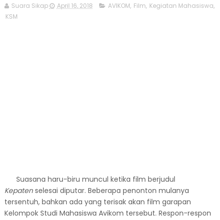
Suara Sikap
April 16, 2018
AVIKOM
,
Film
,
Kegiatan Mahasiswa
,
KSM
Suasana haru-biru muncul ketika film berjudul
Kepaten
selesai diputar. Beberapa penonton mulanya
tersentuh, bahkan ada yang terisak akan film garapan
Kelompok Studi Mahasiswa Avikom tersebut. Respon-respon